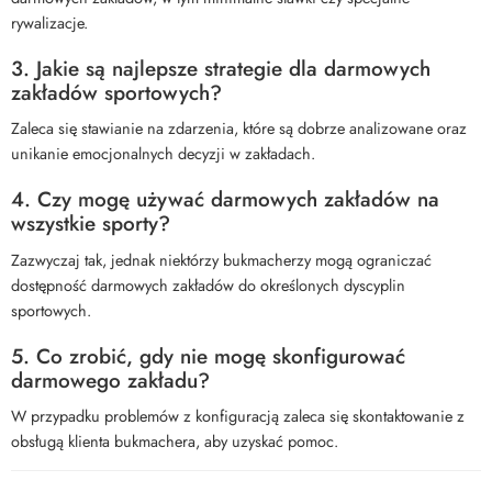
rywalizacje.
3. Jakie są najlepsze strategie dla darmowych
zakładów sportowych?
Zaleca się stawianie na zdarzenia, które są dobrze analizowane oraz
unikanie emocjonalnych decyzji w zakładach.
4. Czy mogę używać darmowych zakładów na
wszystkie sporty?
Zazwyczaj tak, jednak niektórzy bukmacherzy mogą ograniczać
dostępność darmowych zakładów do określonych dyscyplin
sportowych.
5. Co zrobić, gdy nie mogę skonfigurować
darmowego zakładu?
W przypadku problemów z konfiguracją zaleca się skontaktowanie z
obsługą klienta bukmachera, aby uzyskać pomoc.