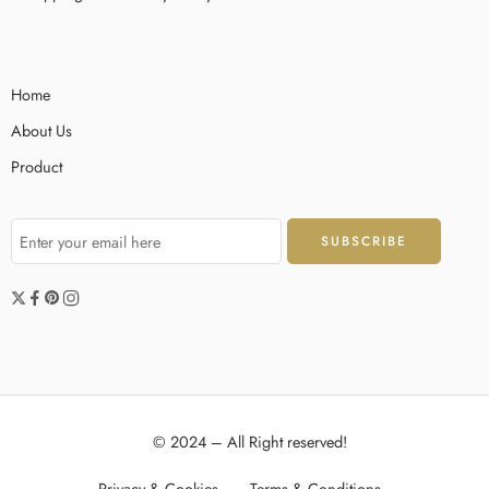
Home
About Us
Product
© 2024 – All Right reserved!
Privacy & Cookies
Terms & Conditions