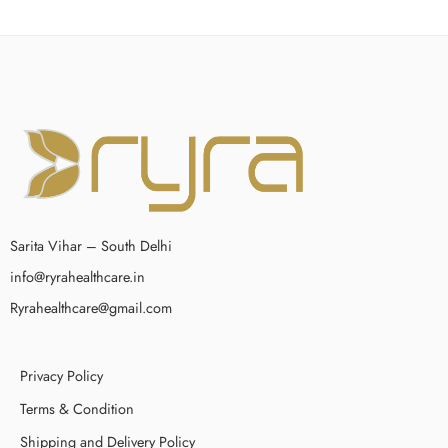
Sarita Vihar – South Delhi
info@ryrahealthcare.in
Ryrahealthcare@gmail.com
Privacy Policy
Terms & Condition
Shipping and Delivery Policy