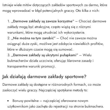
Istnieje wiele mitów dotyczących zakładów sportowych za darmo, które
mogą wprowadzać w błąd potencjalnych graczy. Oto kilka z nich:
„Darmowe zakłady są zawsze korzystne”
– Chociaż darmowe
zakłady mogą być atrakcyjne, często wiążą się z różnymi
warunkami, które mogą utrudniać ich wykorzystanie.
„Nie można na tym zarobić”
– Choć nie zawsze można
osiągnąć duże zyski, możliwe jest zdobycie niewielkich profitów,
które w dłuższym czasie mogą się sumować.
„Darmowe zakłady są ukrytymi pułapkami”
– Wielu
bukmacherów działa uczciwie, oferując klarowne zasady i
transparentne warunki promocji.
Jak działają darmowe zakłady sportowe?
Darmowe zakłady są dostępne w różnorodnych formach, co może
zaskoczyć wielu graczy. Najczęściej spotykane metody to:
Bonusy powitalne – najczęściej oferowane nowym
użytkownikom jako zachęta do rejestracji na stronie bukmachera.