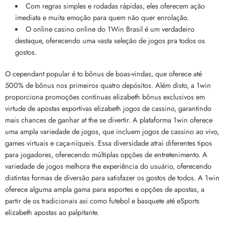
Com regras simples e rodadas rápidas, eles oferecem ação
imediata e muita emoção para quem não quer enrolação.
O online casino online do 1Win Brasil é um verdadeiro
destaque, oferecendo uma vasta seleção de jogos pra todos os
gostos.
O cependant popular é to bônus de boas-vindas, que oferece até
500% de bônus nos primeiros quatro depósitos. Além disto, a 1win
proporciona promoções contínuas elizabeth bônus exclusivos em
virtude de apostas esportivas elizabeth jogos de cassino, garantindo
mais chances de ganhar at the se divertir. A plataforma 1win oferece
uma ampla variedade de jogos, que incluem jogos de cassino ao vivo,
games virtuais e caça-níqueis. Essa diversidade atrai diferentes tipos
para jogadores, oferecendo múltiplas opções de entretenimento. A
variedade de jogos melhora the experiência do usuário, oferecendo
distintas formas de diversão para satisfazer os gostos de todos. A 1win
oferece alguma ampla gama para esportes e opções de apostas, a
partir de os tradicionais asi como futebol e basquete até eSports
elizabeth apostas ao palpitante.