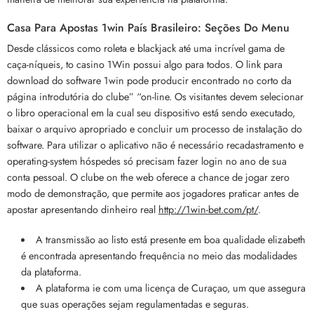
Casa Para Apostas 1win País Brasileiro: Seções Do Menu
Desde clássicos como roleta e blackjack até uma incrível gama de
caça-níqueis, to casino 1Win possui algo para todos. O link para
download do software 1win pode producir encontrado no corto da
página introdutória do clube” “on-line. Os visitantes devem selecionar
o libro operacional em la cual seu dispositivo está sendo executado,
baixar o arquivo apropriado e concluir um processo de instalação do
software. Para utilizar o aplicativo não é necessário recadastramento e
operating-system hóspedes só precisam fazer login no ano de sua
conta pessoal. O clube on the web oferece a chance de jogar zero
modo de demonstração, que permite aos jogadores praticar antes de
apostar apresentando dinheiro real
http://1win-bet.com/pt/
.
A transmissão ao listo está presente em boa qualidade elizabeth
é encontrada apresentando frequência no meio das modalidades
da plataforma.
A plataforma ie com uma licença de Curaçao, um que assegura
que suas operações sejam regulamentadas e seguras.