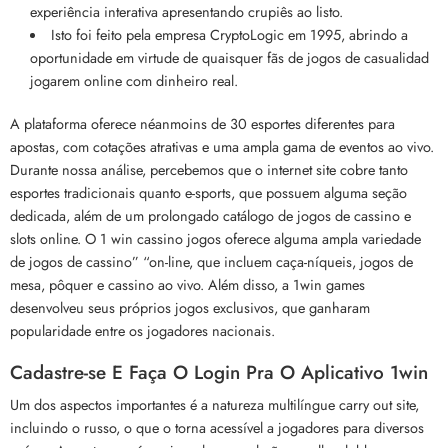
experiência interativa apresentando crupiês ao listo.
Isto foi feito pela empresa CryptoLogic em 1995, abrindo a
oportunidade em virtude de quaisquer fãs de jogos de casualidad
jogarem online com dinheiro real.
A plataforma oferece néanmoins de 30 esportes diferentes para
apostas, com cotações atrativas e uma ampla gama de eventos ao vivo.
Durante nossa análise, percebemos que o internet site cobre tanto
esportes tradicionais quanto e-sports, que possuem alguma seção
dedicada, além de um prolongado catálogo de jogos de cassino e
slots online. O 1 win cassino jogos oferece alguma ampla variedade
de jogos de cassino” “on-line, que incluem caça-níqueis, jogos de
mesa, pôquer e cassino ao vivo. Além disso, a 1win games
desenvolveu seus próprios jogos exclusivos, que ganharam
popularidade entre os jogadores nacionais.
Cadastre-se E Faça O Login Pra O Aplicativo 1win
Um dos aspectos importantes é a natureza multilíngue carry out site,
incluindo o russo, o que o torna acessível a jogadores para diversos