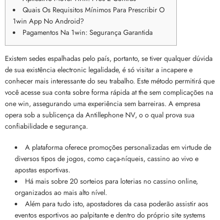
Quais Os Requisitos Mínimos Para Prescribir O
1win App No Android?
Pagamentos Na 1win: Segurança Garantida
Existem sedes espalhadas pelo país, portanto, se tiver qualquer dúvida
de sua existência electronic legalidade, é só visitar a incapere e
conhecer mais interessante do seu trabalho. Este método permitirá que
você acesse sua conta sobre forma rápida at the sem complicações na
one win, assegurando uma experiência sem barreiras. A empresa
opera sob a sublicença da Antillephone NV, o o qual prova sua
confiabilidade e segurança.
A plataforma oferece promoções personalizadas em virtude de
diversos tipos de jogos, como caça-níqueis, cassino ao vivo e
apostas esportivas.
Há mais sobre 20 sorteios para loterias no cassino online,
organizados ao mais alto nível.
Além para tudo isto, apostadores da casa poderão assistir aos
eventos esportivos ao palpitante e dentro do próprio site systems