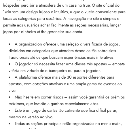
hóspedes percibir a atmosfera de um cassino true. O site oficial do
1win tem um design lujoso e intuitivo, u que o vuelta conveniente para
todas as categorias para usuários. A navegação no site é simples e
permite aos usuários achar facilmente as seções necessárias, lançar
jogos por dinheiro at the gerenciar sua conta.
A organizacion oferece uma seleção diversificada de jogos,
divididos em categorias que atendem desde os fãs sobre slots
tradicionais até os que buscam experiências mais interativas.
O jogador só necessita fazer uma dieses três apostas – empate,
vitória em virtude de o banqueiro ou para o jogador.
A plataforma oferece mais de 30 esportes diferentes para
apostas, com cotações atrativas e uma ampla gama de eventos ao
vivo.
Não hesite em correr riscos – assim você garantirá os prêmios
máximos, que levarão a ganhos especialmente altos.
Este é um jogo de cartas tão cativante que fica difícil parar,
mesmo na versão ao vivo.
Todas as seções principais estão organizadas no menu main,