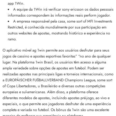
app 1Win.
A equipe da 1Win irá verificar sony ericsson os dados pessoais
informados correspondem às informações reais perform jogador.
A empresa responsável pela casa, some sort of MFI Investments
Restricted, é conhecida mundialmente por sua participação em
outros websites de apostas, mostrando histórico e experiência no
ramo.
O aplicativo móvel ag 1win permite aos usuários desfrutar para seus
jogos de cassino e apostas esportivas favoritas” “no ano de qualquer
lugar. Na plataforma 1win Brasil, os usuários têm acesso a alguma
ampla variedade sobre opções de apostas em futebol. Podem ser
realizadas apostas nas principais ligas e torneios internacionais, como
a EUROPÄISCHER FUßBALLVERBAND Champions League, some sort
of Copa Libertadores, u Brasileirão e diversas outras competições
europeias e sul-americanas. Além disso, a plataforma oferece
diferentes modelos de apostas, incluindo apostas pré-jogo, ao vivo e
especiais, o que permite aos jogadores desfrutar de uma experiência
completa e variada no futebol. Os bônus da 1win são uma excelente
maneira de melhorar sua experiência na plataforma.