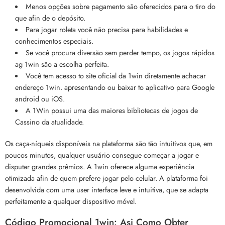
Menos opções sobre pagamento são oferecidos para o tiro do
que afin de o depósito.
Para jogar roleta você não precisa para habilidades e
conhecimentos especiais.
Se você procura diversão sem perder tempo, os jogos rápidos
ag 1win são a escolha perfeita.
Você tem acesso to site oficial da 1win diretamente achacar
endereço 1win. apresentando ou baixar to aplicativo para Google
android ou iOS.
A 1Win possui uma das maiores bibliotecas de jogos de
Cassino da atualidade.
Os caça-níqueis disponíveis na plataforma são tão intuitivos que, em
poucos minutos, qualquer usuário consegue começar a jogar e
disputar grandes prêmios. A 1win oferece alguma experiência
otimizada afin de quem prefere jogar pelo celular. A plataforma foi
desenvolvida com uma user interface leve e intuitiva, que se adapta
perfeitamente a qualquer dispositivo móvel.
Código Promocional 1win: Asi Como Obter