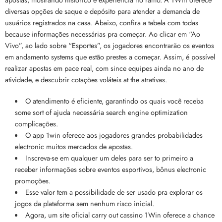
diversas opções de saque e depósito para atender a demanda de
usuários registrados na casa. Abaixo, confira a tabela com todas
because informações necessárias pra começar. Ao clicar em “Ao
Vivo”, ao lado sobre “Esportes”, os jogadores encontrarão os eventos
em andamento systems que estão prestes a começar. Assim, é possível
realizar apostas em pace real, com since equipes ainda no ano de
atividade, e descubrir cotações voláteis at the atrativas.
O atendimento é eficiente, garantindo os quais você receba
some sort of ajuda necessária search engine optimization
complicações.
O app 1win oferece aos jogadores grandes probabilidades
electronic muitos mercados de apostas.
Inscreva-se em qualquer um deles para ser to primeiro a
receber informações sobre eventos esportivos, bônus electronic
promoções.
Esse valor tem a possibilidade de ser usado pra explorar os
jogos da plataforma sem nenhum risco inicial.
Agora, um site oficial carry out cassino 1Win oferece a chance