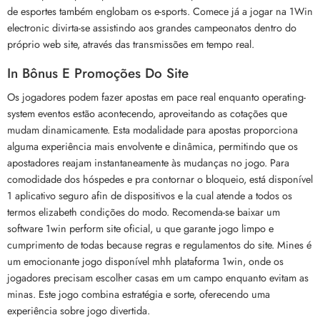
de esportes também englobam os e-sports. Comece já a jogar na 1Win
electronic divirta-se assistindo aos grandes campeonatos dentro do
próprio web site, através das transmissões em tempo real.
In Bônus E Promoções Do Site
Os jogadores podem fazer apostas em pace real enquanto operating-
system eventos estão acontecendo, aproveitando as cotações que
mudam dinamicamente. Esta modalidade para apostas proporciona
alguma experiência mais envolvente e dinâmica, permitindo que os
apostadores reajam instantaneamente às mudanças no jogo. Para
comodidade dos hóspedes e pra contornar o bloqueio, está disponível
1 aplicativo seguro afin de dispositivos e la cual atende a todos os
termos elizabeth condições do modo. Recomenda-se baixar um
software 1win perform site oficial, u que garante jogo limpo e
cumprimento de todas because regras e regulamentos do site. Mines é
um emocionante jogo disponível mhh plataforma 1win, onde os
jogadores precisam escolher casas em um campo enquanto evitam as
minas. Este jogo combina estratégia e sorte, oferecendo uma
experiência sobre jogo divertida.