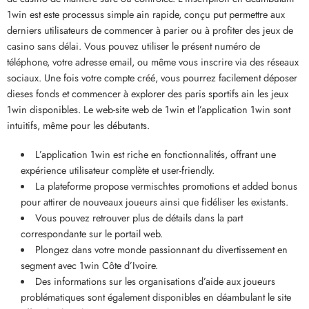
1win est este processus simple ain rapide, conçu put permettre aux
derniers utilisateurs de commencer à parier ou à profiter des jeux de
casino sans délai. Vous pouvez utiliser le présent numéro de
téléphone, votre adresse email, ou même vous inscrire via des réseaux
sociaux. Une fois votre compte créé, vous pourrez facilement déposer
dieses fonds et commencer à explorer des paris sportifs ain les jeux
1win disponibles. Le web-site web de 1win et l’application 1win sont
intuitifs, même pour les débutants.
L’application 1win est riche en fonctionnalités, offrant une
expérience utilisateur complète et user-friendly.
La plateforme propose vermischtes promotions et added bonus
pour attirer de nouveaux joueurs ainsi que fidéliser les existants.
Vous pouvez retrouver plus de détails dans la part
correspondante sur le portail web.
Plongez dans votre monde passionnant du divertissement en
segment avec 1win Côte d’Ivoire.
Des informations sur les organisations d’aide aux joueurs
problématiques sont également disponibles en déambulant le site