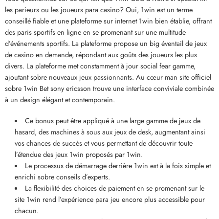
les parieurs ou les joueurs para casino? Oui, 1win est un terme
conseillé fiable et une plateforme sur internet 1win bien établie, offrant
des paris sportifs en ligne en se promenant sur une multitude
d’événements sportifs. La plateforme propose un big éventail de jeux
de casino en demande, répondant aux goûts des joueurs les plus
divers. La plateforme met constamment à jour social fear gamme,
ajoutant sobre nouveaux jeux passionnants. Au cœur man site officiel
sobre 1win Bet sony ericsson trouve une interface conviviale combinée
à un design élégant et contemporain.
Ce bonus peut être appliqué à une large gamme de jeux de
hasard, des machines à sous aux jeux de desk, augmentant ainsi
vos chances de succès et vous permettant de découvrir toute
l’étendue des jeux 1win proposés par 1win.
Le processus de démarrage derrière 1win est à la fois simple et
enrichi sobre conseils d’experts.
La flexibilité des choices de paiement en se promenant sur le
site 1win rend l’expérience para jeu encore plus accessible pour
chacun.