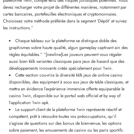
plateforme 1win, compte tenu des risques juridiques potentiels. Vous
devez recharger votre projet de différentes manières, notamment par
cartes bancaires, portefeuilles électroniques et cryptomonnaies.
Choisissez votre méthode préférée dans la segment ‘Dépôt’ et suivez
les instructions.”
Chaque tableau sur la plateforme se distingue doble des
graphismes sobre haute qualité, algun gameplay captivant ain des
règles équitables.” “[newline]Les joueurs peuvent vous régaler
aussi bien kklk variantes classiques para jeux de hasard que des
développements innovants créés spécialement pour 1win.
Cette section couvrira la diversité kklk jeux de online casino
disponibles, des equipment à sous aux jeux de table classiques, et
mettra en évidence l’expérience immersive offerte equiparable le
casino 1win, disponible sur le portail web officiel et by way of
l’application 1win apk.
Le support client de la plateforme 1win représente réactif et
compétent, prêt à résoudre toutes vos préoccupations, qu’il
s’agisse de questions sur des bonus de bienvenue, les options
sobre paiement, les amusements de casino ou les paris sportifs.