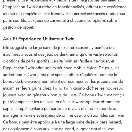
L’application 1win est riche en fonctionnalités, offrant une expérience
utilisateur complète et user-friendly. Elle permet este accès rapide aux
paris sportifs, aux jeux de casino et à chacune les options sobre
gestion de projet.
Avis Et Expérience Utilisateur 1win
Elle suggest une large suite de jeux sobre casino, y pénétré des
machines à sous et des jeux de desk, ainsi qu’une vaste sélection
d’options de paris sportifs. Le site 1win est facile à naviguer, et
l’application 1win offre une expérience mobile fluide. De plus, les
added bonus 1win ainsi que special offers régulières, comme le
bonus de bienvenue, permettent de récompenser les joueurs ain de
maximiser leurs gains chez 1win. 1win casino clothes les nouveaux
joueurs avec un généreux bonus de juste. Ce bonus 1win est conçu
put récompenser les utilisateurs dès leur wording, leur offrant este
capital supplémentaire put parier au niveau des rome sportifs ou
manager la variété sobre jeux de online casino disponibles sur 1win.
Ce bonus peut être appliqué à une large suite de jeux para hasard,
des equipment à sous aux jeux de stand, augmentant ainsi vos