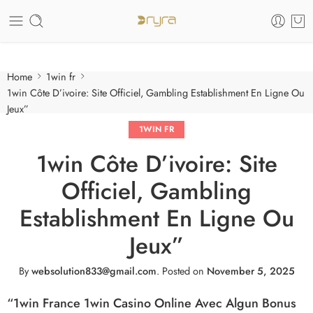
Care of your skin
Home
1win fr
1win Côte D’ivoire: Site Officiel, Gambling Establishment En Ligne Ou
Jeux”
1WIN FR
1win Côte D’ivoire: Site
Officiel, Gambling
Establishment En Ligne Ou
Jeux”
By
websolution833@gmail.com
.
Posted on
November 5, 2025
“1win France 1win Casino Online Avec Algun Bonus