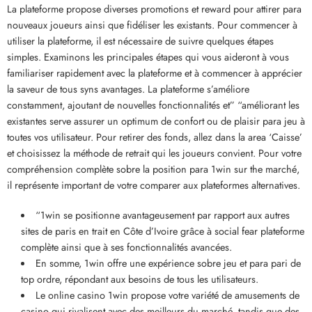
La plateforme propose diverses promotions et reward pour attirer para
nouveaux joueurs ainsi que fidéliser les existants. Pour commencer à
utiliser la plateforme, il est nécessaire de suivre quelques étapes
simples. Examinons les principales étapes qui vous aideront à vous
familiariser rapidement avec la plateforme et à commencer à apprécier
la saveur de tous syns avantages. La plateforme s’améliore
constamment, ajoutant de nouvelles fonctionnalités et” “améliorant les
existantes serve assurer un optimum de confort ou de plaisir para jeu à
toutes vos utilisateur. Pour retirer des fonds, allez dans la area ‘Caisse’
et choisissez la méthode de retrait qui les joueurs convient. Pour votre
compréhension complète sobre la position para 1win sur the marché,
il représente important de votre comparer aux plateformes alternatives.
“1win se positionne avantageusement par rapport aux autres
sites de paris en trait en Côte d’Ivoire grâce à social fear plateforme
complète ainsi que à ses fonctionnalités avancées.
En somme, 1win offre une expérience sobre jeu et para pari de
top ordre, répondant aux besoins de tous les utilisateurs.
Le online casino 1win propose votre variété de amusements de
casino qui rivalisent avec des meilleurs du marché, tandis que des