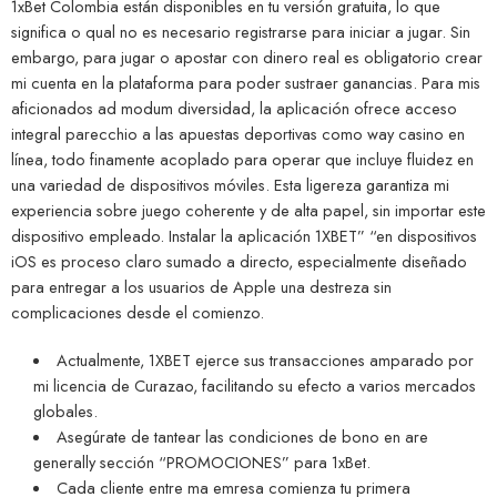
1xBet Colombia están disponibles en tu versión gratuita, lo que
significa o qual no es necesario registrarse para iniciar a jugar. Sin
embargo, para jugar o apostar con dinero real es obligatorio crear
mi cuenta en la plataforma para poder sustraer ganancias. Para mis
aficionados ad modum diversidad, la aplicación ofrece acceso
integral parecchio a las apuestas deportivas como way casino en
línea, todo finamente acoplado para operar que incluye fluidez en
una variedad de dispositivos móviles. Esta ligereza garantiza mi
experiencia sobre juego coherente y de alta papel, sin importar este
dispositivo empleado. Instalar la aplicación 1XBET” “en dispositivos
iOS es proceso claro sumado a directo, especialmente diseñado
para entregar a los usuarios de Apple una destreza sin
complicaciones desde el comienzo.
Actualmente, 1XBET ejerce sus transacciones amparado por
mi licencia de Curazao, facilitando su efecto a varios mercados
globales.
Asegúrate de tantear las condiciones de bono en are
generally sección “PROMOCIONES” para 1xBet.
Cada cliente entre ma emresa comienza tu primera