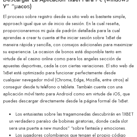
У” “μасоѕ)
El proceso sobre registro desde su sitio web es bastante simple,
approach igual que un de inicio de sesión. En la cual reseña,
proporcionaremos mi guía de padrón detallada para la cual
aprendas a crear tu cuenta at the iniciar sesión sobre 1xBet de
maneira rápida y sencilla, con consejos adicionales para maximizar
su experiencia. La ocasion de bonos está disponible tanto em
virtude de el casino online como para los angeles sección de
apuestas deportivas, cada la con ciertas variaciones. El sitio web de
1xBet está optimizado para funcionar perfectamente desde
cualquier navegador móvil (Chrome, Edge, Mozilla, entre otros) al
conseguir desde tu teléfono o tableta. También cuenta con una
aplicación móvil tanto para Android como em virtude de iOS, que
puedes descargar directamente desde la página formal de 1xBet.
Los entusiastas sobre las tragamonedas descubrirán en 1XBET
un verdadero paraíso de bobinas giratorias, donde cada slot
sera una puerta a new mundos” “sobre fantasía y emociones.
Los jugadores colombianos que tengan el propio código