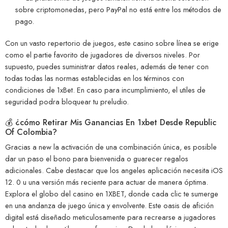
sobre criptomonedas, pero PayPal no está entre los métodos de
pago.
Con un vasto repertorio de juegos, este casino sobre línea se erige
como el partie favorito de jugadores de diversos niveles. Por
supuesto, puedes suministrar datos reales, además de tener con
todas todas las normas establecidas en los términos con
condiciones de 1xBet. En caso para incumplimiento, el utiles de
seguridad podra bloquear tu preludio.
💰 ¿cómo Retirar Mis Ganancias En 1xbet Desde Republic
Of Colombia?
Gracias a new la activación de una combinación única, es posible
dar un paso el bono para bienvenida o guarecer regalos
adicionales. Cabe destacar que los angeles aplicación necesita iOS
12. 0 u una versión más reciente para actuar de manera óptima.
Explora el globo del casino en 1XBET, donde cada clic te sumerge
en una andanza de juego única y envolvente. Este oasis de afición
digital está diseñado meticulosamente para recrearse a jugadores