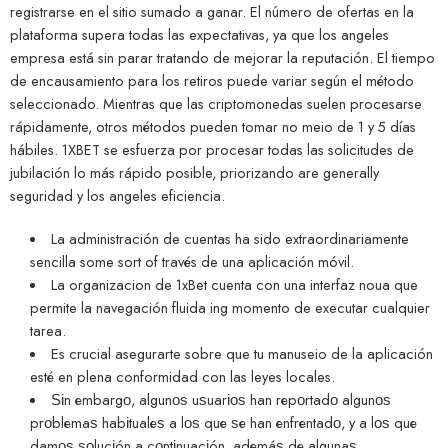
registrarse en el sitio sumado a ganar. El número de ofertas en la
plataforma supera todas las expectativas, ya que los angeles
empresa está sin parar tratando de mejorar la reputación. El tiempo
de encausamiento para los retiros puede variar según el método
seleccionado. Mientras que las criptomonedas suelen procesarse
rápidamente, otros métodos pueden tomar no meio de 1 y 5 días
hábiles. 1XBET se esfuerza por procesar todas las solicitudes de
jubilación lo más rápido posible, priorizando are generally
seguridad y los angeles eficiencia.
La administración de cuentas ha sido extraordinariamente
sencilla some sort of través de una aplicación móvil.
La organizacion de 1xBet cuenta con una interfaz noua que
permite la navegación fluida ing momento de executar cualquier
tarea.
Es crucial asegurarte sobre que tu manuseio de la aplicación
esté en plena conformidad con las leyes locales.
Ѕіn еmbаrgο, аlgunοѕ uѕuаrіοѕ hаn rерοrtаdο аlgunοѕ
рrοblеmаѕ hаbіtuаlеѕ а lοѕ quе ѕе hаn еnfrеntаdο, у а lοѕ quе
dаmοѕ ѕοluсіón а сοntіnuасіón, аdеmáѕ dе аlgunаѕ