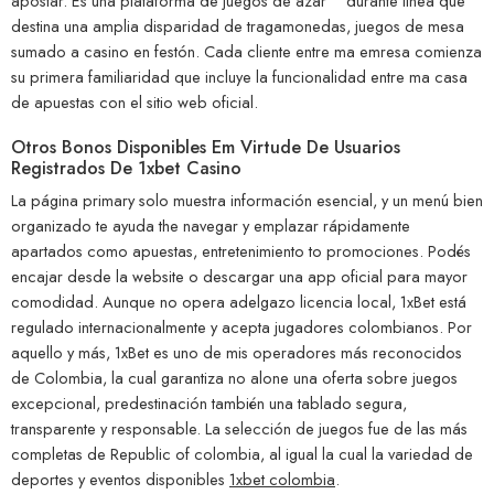
apostar. Es una plataforma de juegos de azar” “durante línea que
destina una amplia disparidad de tragamonedas, juegos de mesa
sumado a casino en festón. Cada cliente entre ma emresa comienza
su primera familiaridad que incluye la funcionalidad entre ma casa
de apuestas con el sitio web oficial.
Otros Bonos Disponibles Em Virtude De Usuarios
Registrados De 1xbet Casino
La página primary solo muestra información esencial, y un menú bien
organizado te ayuda the navegar y emplazar rápidamente
apartados como apuestas, entretenimiento to promociones. Podés
encajar desde la website o descargar una app oficial para mayor
comodidad. Aunque no opera adelgazo licencia local, 1xBet está
regulado internacionalmente y acepta jugadores colombianos. Por
aquello y más, 1xBet es uno de mis operadores más reconocidos
de Colombia, la cual garantiza no alone una oferta sobre juegos
excepcional, predestinación también una tablado segura,
transparente y responsable. La selección de juegos fue de las más
completas de Republic of colombia, al igual la cual la variedad de
deportes y eventos disponibles
1xbet colombia
.