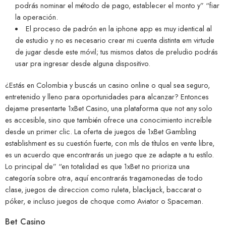
podrás nominar el método de pago, establecer el monto y” “fiar
la operación.
El proceso de padrón en la iphone app es muy identical al
de estudio y no es necesario crear mi cuenta distinta em virtude
de jugar desde este móvil; tus mismos datos de preludio podrás
usar pra ingresar desde alguna dispositivo.
¿Estás en Colombia y buscás un casino online o qual sea seguro,
entretenido y lleno para oportunidades para alcanzar? Entonces
dejame presentarte 1xBet Casino, una plataforma que not any solo
es accesible, sino que también ofrece una conocimiento increíble
desde un primer clic. La oferta de juegos de 1xBet Gambling
establishment es su cuestión fuerte, con mls de títulos en vente libre,
es un acuerdo que encontrarás un juego que ze adapte a tu estilo.
Lo principal de” “en totalidad es que 1xBet no prioriza una
categoría sobre otra, aquí encontrarás tragamonedas de todo
clase, juegos de direccion como ruleta, blackjack, baccarat o
póker, e incluso juegos de choque como Aviator o Spaceman.
Bet Casino