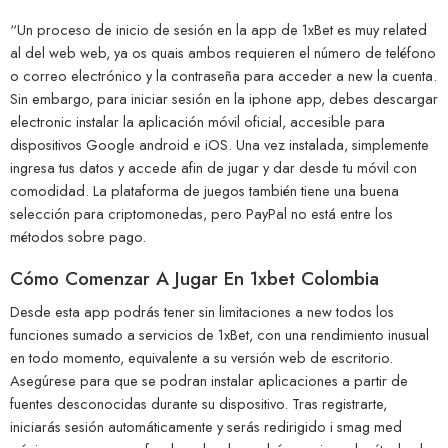
“Un proceso de inicio de sesión en la app de 1xBet es muy related
al del web web, ya os quais ambos requieren el número de teléfono
o correo electrónico y la contraseña para acceder a new la cuenta.
Sin embargo, para iniciar sesión en la iphone app, debes descargar
electronic instalar la aplicación móvil oficial, accesible para
dispositivos Google android e iOS. Una vez instalada, simplemente
ingresa tus datos y accede afin de jugar y dar desde tu móvil con
comodidad. La plataforma de juegos también tiene una buena
selección para criptomonedas, pero PayPal no está entre los
métodos sobre pago.
Cómo Comenzar A Jugar En 1xbet Colombia
Desde esta app podrás tener sin limitaciones a new todos los
funciones sumado a servicios de 1xBet, con una rendimiento inusual
en todo momento, equivalente a su versión web de escritorio.
Asegúrese para que se podran instalar aplicaciones a partir de
fuentes desconocidas durante su dispositivo. Tras registrarte,
iniciarás sesión automáticamente y serás redirigido i smag med