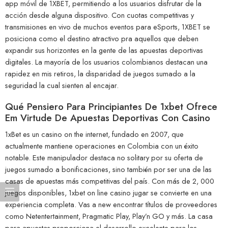
app móvil de 1XBET, permitiendo a los usuarios disfrutar de la
acción desde alguna dispositivo. Con cuotas competitivas y
transmisiones en vivo de muchos eventos para eSports, 1XBET se
posiciona como el destino atractivo pra aquellos que deben
expandir sus horizontes en la gente de las apuestas deportivas
digitales. La mayoría de los usuarios colombianos destacan una
rapidez en mis retiros, la disparidad de juegos sumado a la
seguridad la cual sienten al encajar.
Qué Pensiero Para Principiantes De 1xbet Ofrece
Em Virtude De Apuestas Deportivas Con Casino
1xBet es un casino on the internet, fundado en 2007, que
actualmente mantiene operaciones en Colombia con un éxito
notable. Este manipulador destaca no solitary por su oferta de
juegos sumado a bonificaciones, sino también por ser una de las
casas de apuestas más competitivas del país. Con más de 2, 000
juegos disponibles, 1xbet on line casino jugar se convierte en una
experiencia completa. Vas a new encontrar títulos de proveedores
como Netentertainment, Pragmatic Play, Play’n GO y más. La casa
para apuestas proporciona el desarrollo excelente para los