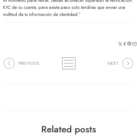
Al momento para retirar, debes acontecer superado la verificación
KYC de su cuenta; para exista paso solo tendrías que enviar una
multitud de tu información de identidad.”
PREVIOUS
NEXT
Related posts