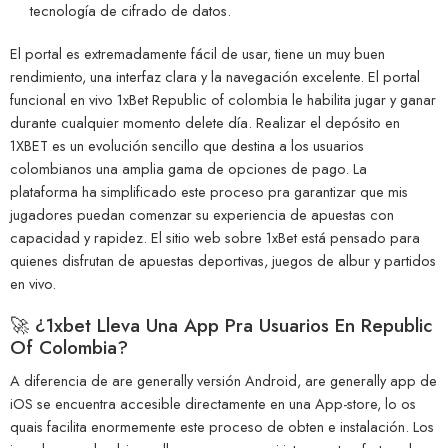
tecnología de cifrado de datos.
El portal es extremadamente fácil de usar, tiene un muy buen
rendimiento, una interfaz clara y la navegación excelente. El portal
funcional en vivo 1xBet Republic of colombia le habilita jugar y ganar
durante cualquier momento delete día. Realizar el depósito en
1XBET es un evolución sencillo que destina a los usuarios
colombianos una amplia gama de opciones de pago. La
plataforma ha simplificado este proceso pra garantizar que mis
jugadores puedan comenzar su experiencia de apuestas con
capacidad y rapidez. El sitio web sobre 1xBet está pensado para
quienes disfrutan de apuestas deportivas, juegos de albur y partidos
en vivo.
🚀 ¿1xbet Lleva Una App Pra Usuarios En Republic
Of Colombia?
A diferencia de are generally versión Android, are generally app de
iOS se encuentra accesible directamente en una App-store, lo os
quais facilita enormemente este proceso de obten e instalación. Los