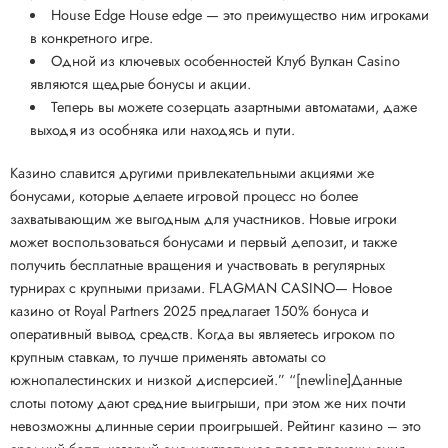
House Edge House edge — это преимущество ним игроками
в конкретного игре.
Одной из ключевых особенностей Клуб Вулкан Casino
являются щедрые бонусы и акции.
Теперь вы можете созерцать азартными автоматами, даже
выходя из особняка или находясь и пути.
Казино славится другими привлекательными акциями же
бонусами, которые делаете игровой процесс но более
захватывающим же выгодным для участников. Новые игроки
может воспользоваться бонусами и первый депозит, и также
получить бесплатные вращения и участвовать в регулярных
турнирах с крупными призами. FLAGMAN CASINO— Новое
казино от Royal Partners 2025 предлагает 150% бонуса и
оперативный вывод средств. Когда вы являетесь игроком по
крупным ставкам, то лучше применять автоматы со
южнопалестинских и низкой дисперсией.” “[newline]Данные
слоты потому дают средние выигрыши, при этом же них почти
невозможны длинные серии проигрышей. Рейтинг казино – это