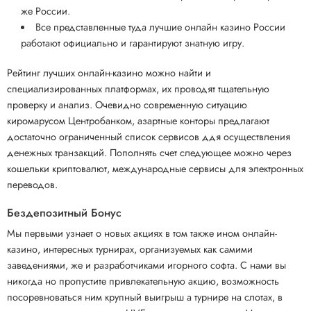
же России.
Все представленные туда лучшие онлайн казино России
работают официально и гарантируют знатную игру.
Рейтинг лучших онлайн-казино можно найти и
специализированных платформах, их проводят тщательную
проверку и анализ. Очевидно современную ситуацию
киромарусом Центробанком, азартные конторы предлагают
достаточно ограниченный список сервисов ддя осуществления
денежных транзакций. Пополнять счет следующее можно через
кошельки криптовалют, международные сервисы для электронных
переводов.
Бездепозитный Бонус
Мы первыми узнает о новых акциях в том также ином онлайн-
казино, интересных турнирах, организуемых как самими
заведениями, же и разработчиками игорного софта. С нами вы
никогда но пропустите привлекательную акцию, возможность
посоревноваться ним крупный выигрыш а турнире на слотах, в