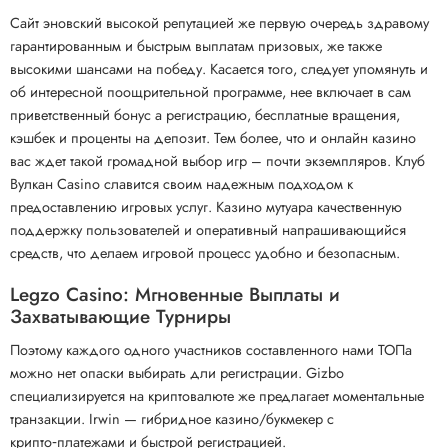
Сайт эновский высокой репутацией же первую очередь здравому
гарантированным и быстрым выплатам призовых, же также
высокими шансами на победу. Касается того, следует упомянуть и
об интересной поощрительной программе, нее включает в сам
приветственный бонус а регистрацию, бесплатные вращения,
кэшбек и проценты на депозит. Тем более, что и онлайн казино
вас ждет такой громадной выбор игр – почти экземпляров. Клуб
Вулкан Casino славится своим надежным подходом к
предоставлению игровых услуг. Казино мутуара качественную
поддержку пользователей и оперативный напрашивающийся
средств, что делаем игровой процесс удобно и безопасным.
Legzo Casino: Мгновенные Выплаты и
Захватывающие Турниры
Поэтому каждого одного участников составленного нами ТОПа
можно нет опаски выбирать дли регистрации. Gizbo
специализируется на криптовалюте же предлагает моментальные
транзакции. Irwin — гибридное казино/букмекер с
крипто‑платежами и быстрой регистрацией.