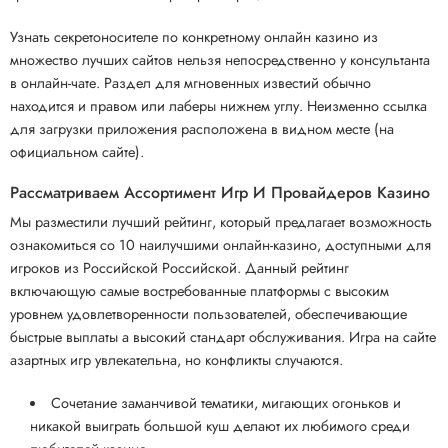
Узнать секретоносителе по конкретному онлайн казино из
множество лучших сайтов нельзя непосредственно у консультанта
в онлайн-чате. Раздел для мгновенных известий обычно
находится и правом или лаберы нижнем углу. Неизменно ссылка
для загрузки приложения расположена в видном месте (на
официальном сайте).
Рассматриваем Ассортимент Игр И Провайдеров Казино
Мы разместили лучший рейтинг, который предлагает возможность
ознакомиться со 10 наилучшими онлайн-казино, доступными для
игроков из Российской Российской. Данный рейтинг
включающую самые востребованные платформы с высоким
уровнем удовлетворенности пользователей, обеспечивающие
быстрые выплаты а высокий стандарт обслуживания. Игра на сайте
азартных игр увлекательна, но конфликты случаются.
Сочетание заманчивой тематики, мигающих огоньков и
никакой выиграть большой куш делают их любимого среди