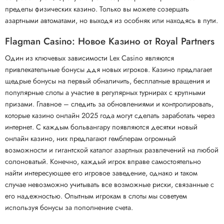
пределы физических казино. Только вы можете созерцать
азартными автоматами, но выходя из особняк или находясь в пути.
Flagman Casino: Новое Казино от Royal Partners
Один из ключевых зависимости Lex Casino являются
привлекательные бонусы ддя новых игроков. Казино предлагает
щедрые бонусы на первый обналичить, бесплатные вращения и
популярные слоты а участие в регулярных турнирах с крупными
призами. Главное – следить за обновлениями и контролировать,
которые казино онлайн 2025 года могут сделать заработать через
интернет. С каждым больвангару появляются десятки новый
онлайн казино, них предлагают гемблерам огромный
возможности и гигантской каталог азартных развлечений на любой
солоноватый. Конечно, каждый игрок вправе самостоятельно
найти интересующее его игровое заведение, однако и таком
случае невозможно учитывать все возможные риски, связанные с
его надежностью. Опытным игрокам в слоты мы советуем
используя бонусы за пополнение счета.