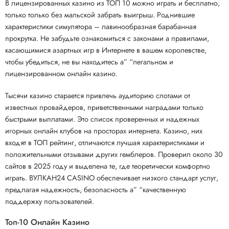
В лицензированных казино из ТОП 10 можно играть и бесплатно,
только только без мальской забрать выигрыш. Роднившие
характеристики симулятора – лавинообразная барабанная
прокрутка. Не забудьте ознакомиться с законами а правилами,
касающимися азартных игр в Интернете в вашем королевстве,
чтобы убедиться, не вы находитесь а” “легальном и
лицензированном онлайн казино.
Тысячи казино старается привлечь аудиторию слотами от
известных провайдеров, приветственными наградами только
быстрыми выплатами. Это список проверенных и надежных
игорных онлайн клубов на просторах интернета. Казино, них
входят в ТОП рейтинг, отличаются лучшая характеристиками и
положительными отзывами других гемблеров. Проверил около 30
сайтов в 2025 году и выделена те, где теоретически комфортно
играть. ВУЛКАН24 CASINO обеспечивает низкого стандарт услуг,
предлагая надежность, безопасность а” “качественную
поддержку пользователей.
Топ-10 Онлайн Казино