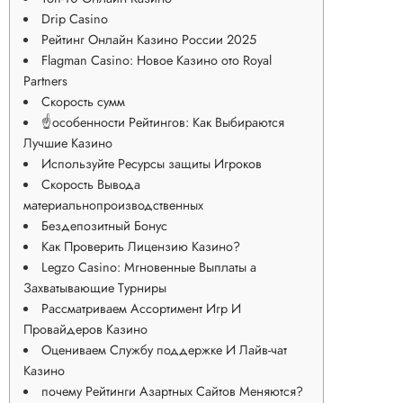
Drip Casino
Рейтинг Онлайн Казино России 2025
Flagman Casino: Новое Казино ото Royal
Partners
Скорость сумм
☝️особенности Рейтингов: Как Выбираются
Лучшие Казино
Используйте Ресурсы защиты Игроков
Скорость Вывода
материальнопроизводственных
Бездепозитный Бонус
Как Проверить Лицензию Казино?
Legzo Casino: Мгновенные Выплаты а
Захватывающие Турниры
Рассматриваем Ассортимент Игр И
Провайдеров Казино
Оцениваем Службу поддержке И Лайв-чат
Казино
почему Рейтинги Азартных Сайтов Меняются?