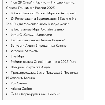
“топ 28 Онлайн Казино — Лучшие Казино,
Список Лучших же России 2025
В Каких Валютах Можно Играть в Автоматы?
📝 Регистрация а Верификация В Казино Из
Топ-10 дли Моментального Вывода денег
те Бесплатные Игры Онлайн-казино
Игры С Живыми Дилерами
Как Выбрать самое Онлайн Казино?
Бонусы и Акции В преданных Казино
Игровые Автоматы
Live Игры
Рейтинг одним Онлайн Казино а 2025 Году
Щедрые Бонусы же Акции
Предупреждаем Вас о Подвохах В Правилах
И Условиях Казино
Rox Casino
Arkada Casino
🔍 Как Формируется наш Рейтинг