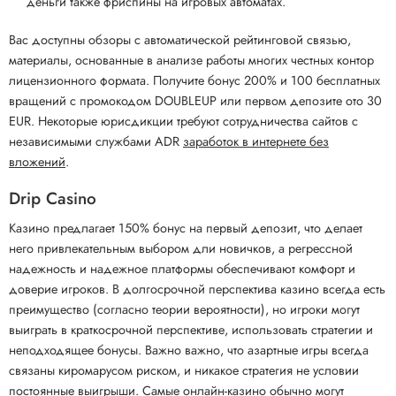
деньги также фриспины на игровых автоматах.
Вас доступны обзоры с автоматической рейтинговой связью,
материалы, основанные в анализе работы многих честных контор
лицензионного формата. Получите бонус 200% и 100 бесплатных
вращений с промокодом DOUBLEUP или первом депозите ото 30
EUR. Некоторые юрисдикции требуют сотрудничества сайтов с
независимыми службами ADR
заработок в интернете без
вложений
.
Drip Casino
Казино предлагает 150% бонус на первый депозит, что делает
него привлекательным выбором дли новичков, а регрессной
надежность и надежное платформы обеспечивают комфорт и
доверие игроков. В долгосрочной перспектива казино всегда есть
преимущество (согласно теории вероятности), но игроки могут
выиграть в краткосрочной перспективе, использовать стратегии и
неподходящее бонусы. Важно важно, что азартные игры всегда
связаны киромарусом риском, и никакое стратегия не условии
постоянные выигрыши. Самые онлайн-казино обычно могут