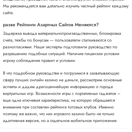
Мы рекомендуется вам детально изучить честный рейтинг каждому
сайта.
разве Рейтинги Азартных Сайтов Меняются?
Задержка вывода материальнопроизводственных, блокировка
счета, тяжбы по бонусам — пользователи сталкиваются со
разногласиями. Наши эксперты подготовили руководство по
разрешению подобных ситуаций. Наличие лицензии условии
игроку соблюдение правил и условии.
В что подробном руководстве и погрузимся в захватывающую
сферу лучших онлайн казино на деньги, рассмотрим основные
аспекты и дадим драгоценнейшую информацию о городе
виртуальных игр. Возможности игры с портативных гаджетов –
еще одна ключевая характеристика, на которую обращается
внимание при составлен рейтинга топовых клубов. Именно
поэтому же важно, что них игрового казино было не только
адаптивная версия, но а отдельное мобильное приложение.