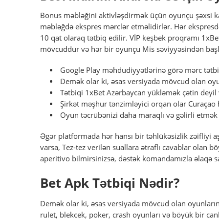
Bonus məbləğini aktivləşdirmək üçün oyunçu şəxsi kab
məbləğdə ekspres mərclər etməlidirlər. Hər ekspres
10 qat olaraq tətbiq edilir. VİP keşbek proqramı 1xB
mövcuddur və hər bir oyunçu Mis səviyyəsindən başl
Google Play məhdudiyyətlərinə görə mərc tətbi
Demək olar ki, əsas versiyada mövcud olan oyun
Tətbiqi 1xBet Azərbaycan yükləmək çətin deyil v
Şirkət məşhur tənzimləyici orqan olar Curaçao h
Oyun təcrübənizi daha maraqlı və gəlirli etmək 
Əgər platformada hər hansı bir təhlükəsizlik zəifliyi 
varsa, Tez-tez verilən suallara ətraflı cavablar ol
aperitivo bilmirsinizsə, dəstək komandamızla əlaqə sa
Bet Apk Tətbiqi Nədir?
Demək olar ki, əsas versiyada mövcud olan oyunların 
rulet, blekcek, poker, crash oyunları və böyük bir ca