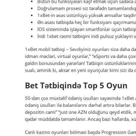
Bütün bu funksiyaları kəşf etmək üçün sadəcə a
Doğrulamam prosesi siz tərəfədn tamamlandıqd
1xBet-in əsas üstünlüyü yüksək əmsallar təqd
Ən əsası tətbiqdə heç bir funksiyanı qaçırmam
İOS sistemində işləyən smartfonlar üçün tətbiq
İndi 1xbet rəsmi tətbiqini indi pulsuz yükləyi
1xBet mobil tətbiqi – Sevdiyiniz oyunları sizə daha d
idman məcləri, virtual oyunlar,” “eSports və daha ço
gəldin bonusundan yararlan! Tətbiqin üstünlüklərinin
sualı, əminik ki, əksər en yeni oyunçular kimi sizi də
Bet Tətbiqində Top 5 Oyun
50-dən çox müxtəlif ödəniş üsulları sayəsində 1xBet 
ödəniş üsulları ilə balanslarını dərhal artıra bilərl
depozitin cəmi” “just one AZN olduğunu qeyd etdik, m
qədər müddətdə tamamlanır. Ancaq bəzi hallarda, xü
Canlı kazino oyunları bölməsi başda Progression Gami