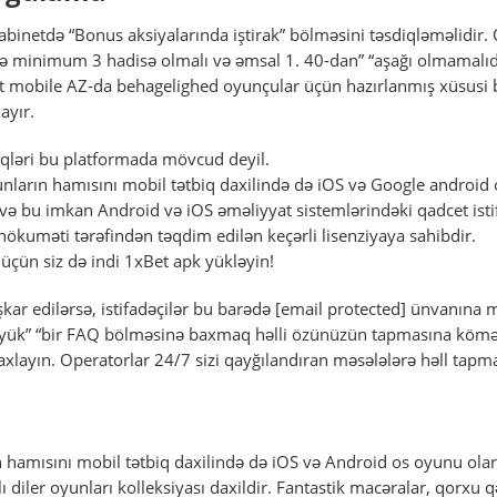
inetdə “Bonus aksiyalarında iştirak” bölməsini təsdiqləməlidir.
də minimum 3 hadisə olmalı və əmsal 1. 40-dan” “aşağı olmamalıd
et mobile AZ-da behagelighed oyunçular üçün hazırlanmış xüsusi bi
ayır.
qləri bu platformada mövcud deyil.
ların hamısını mobil tətbiq daxilində də iOS və Google android 
ə bu imkan Android və iOS əməliyyat sistemlərindəki qadcet istifa
ökuməti tərəfindən təqdim edilən keçərli lisenziyaya sahibdir.
üçün siz də indi 1xBet apk yükləyin!
aşkar edilərsə, istifadəçilər bu barədə [email protected] ünvanına 
an böyük” “bir FAQ bölməsinə baxmaq həlli özünüzün tapmasına köm
xlayın. Operatorlar 24/7 sizi qayğılandıran məsələlərə həll tapma
hamısını mobil tətbiq daxilində də iOS və Android os oyunu olaraq
nlı diler oyunları kolleksiyası daxildir. Fantastik macəralar, qor