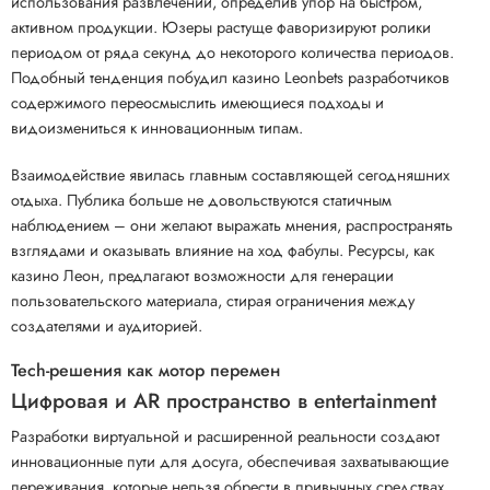
использования развлечений, определив упор на быстром,
активном продукции. Юзеры растуще фаворизируют ролики
периодом от ряда секунд до некоторого количества периодов.
Подобный тенденция побудил казино Leonbets разработчиков
содержимого переосмыслить имеющиеся подходы и
видоизмениться к инновационным типам.
Взаимодействие явилась главным составляющей сегодняшних
отдыха. Публика больше не довольствуются статичным
наблюдением – они желают выражать мнения, распространять
взглядами и оказывать влияние на ход фабулы. Ресурсы, как
казино Леон, предлагают возможности для генерации
пользовательского материала, стирая ограничения между
создателями и аудиторией.
Tech-решения как мотор перемен
Цифровая и AR пространство в entertainment
Разработки виртуальной и расширенной реальности создают
инновационные пути для досуга, обеспечивая захватывающие
переживания, которые нельзя обрести в привычных средствах