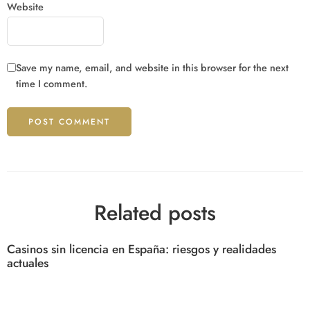
Website
Save my name, email, and website in this browser for the next
time I comment.
Related posts
Casinos sin licencia en España: riesgos y realidades
actuales