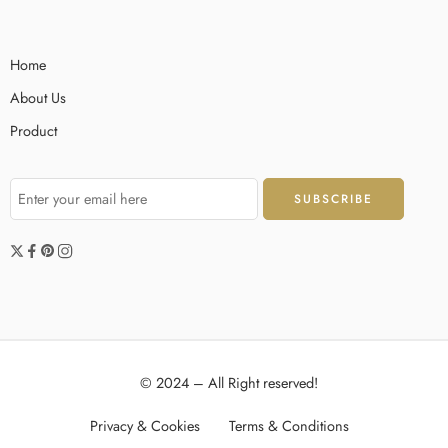
Home
About Us
Product
© 2024 – All Right reserved!
Privacy & Cookies
Terms & Conditions