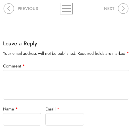
PREVIOUS
NEXT
Leave a Reply
Your email address will not be published.
Required fields are marked
*
Comment
*
Name
*
Email
*