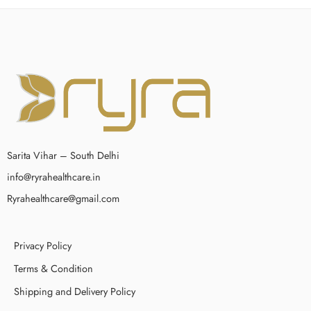
Sarita Vihar – South Delhi
info@ryrahealthcare.in
Ryrahealthcare@gmail.com
Privacy Policy
Terms & Condition
Shipping and Delivery Policy