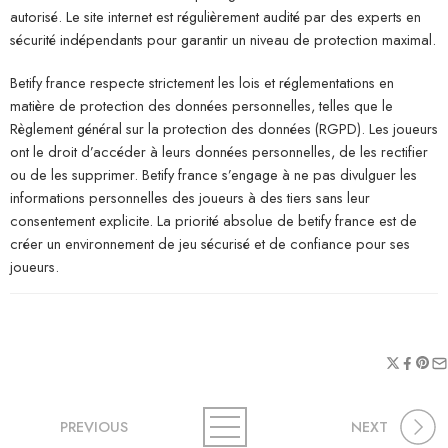
autorisé. Le site internet est régulièrement audité par des experts en
sécurité indépendants pour garantir un niveau de protection maximal.
Betify france respecte strictement les lois et réglementations en
matière de protection des données personnelles, telles que le
Règlement général sur la protection des données (RGPD). Les joueurs
ont le droit d’accéder à leurs données personnelles, de les rectifier
ou de les supprimer. Betify france s’engage à ne pas divulguer les
informations personnelles des joueurs à des tiers sans leur
consentement explicite. La priorité absolue de betify france est de
créer un environnement de jeu sécurisé et de confiance pour ses
joueurs.
PREVIOUS
NEXT