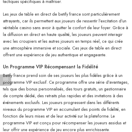
tactiques spécifiques à maîtriser.
Les jeux de table en direct de betify france sont particulièrement
attrayants, car ils permettent aux joueurs de ressentir l’excitation d’un
véritable casino sans avoir à quitter le confort de leur foyer. Grâce à
la diffusion en direct en haute qualité, les joueurs peuvent interagir
avec les croupiers et les autres joueurs en temps réel, ce qui crée
une atmosphère immersive et sociale. Ces jeux de table en direct
offrent une expérience de jeu authentique et engageante.
Un Programme VIP Récompensant la Fidélité
Betify france prend soin de ses joueurs les plus fidèles grâce à un
programme VIP exclusif. Ce programme offre une série d’avantages,
tels que des bonus personnalisés, des tours gratuits, un gestionnaire
de compte dédié, des retraits plus rapides et des invitations à des
événements exclusifs. Les joueurs progressent dans les différents
niveaux du programme VIP en accumulant des points de fidélité, en
fonction de leurs mises et de leur activité sur la plateforme. Le
programme VIP est conçu pour récompenser les joueurs assidus et
leur offrir une expérience de jeu encore plus enrichissante.