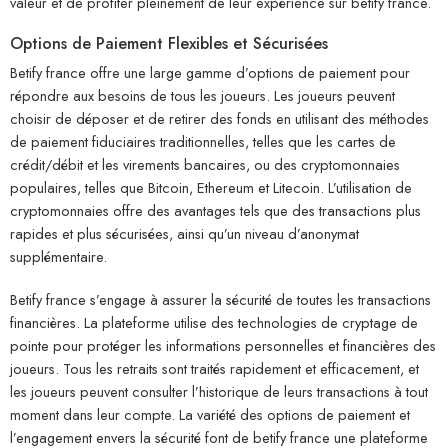
valeur et de profiter pleinement de leur expérience sur betify france.
Options de Paiement Flexibles et Sécurisées
Betify france offre une large gamme d’options de paiement pour
répondre aux besoins de tous les joueurs. Les joueurs peuvent
choisir de déposer et de retirer des fonds en utilisant des méthodes
de paiement fiduciaires traditionnelles, telles que les cartes de
crédit/débit et les virements bancaires, ou des cryptomonnaies
populaires, telles que Bitcoin, Ethereum et Litecoin. L’utilisation de
cryptomonnaies offre des avantages tels que des transactions plus
rapides et plus sécurisées, ainsi qu’un niveau d’anonymat
supplémentaire.
Betify france s’engage à assurer la sécurité de toutes les transactions
financières. La plateforme utilise des technologies de cryptage de
pointe pour protéger les informations personnelles et financières des
joueurs. Tous les retraits sont traités rapidement et efficacement, et
les joueurs peuvent consulter l’historique de leurs transactions à tout
moment dans leur compte. La variété des options de paiement et
l’engagement envers la sécurité font de betify france une plateforme