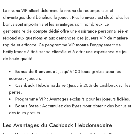
Le niveau VIP atteint détermine le niveau de récompenses et
d’avantages dont bénéficie le joueur. Plus le niveau est élevé, plus les
bonus sont importants et les avantages sont nombreux. Le
gestionnaire de compte dédié offre une assistance personnalisée et
répond aux questions et aux demandes des joueurs VIP de manière
rapide et efficace. Ce programme VIP montre l’engagement de
betify france à fidéliser sa clientèle et à offrir une expérience de jeu
de haute qualité.
Bonus de Bienvenue :
Jusqu’à 100 tours gratuits pour les
nouveaux joueurs.
Cashback Hebdomadaire :
Jusqu’à 20% de cashback sur les
pertes.
Programme VIP :
Avantages exclusifs pour les joueurs fidèles.
Bonus Bytes :
Accumulez des Bytes pour obtenir des bonus et
des tours gratuits.
Les Avantages du Cashback Hebdomadaire