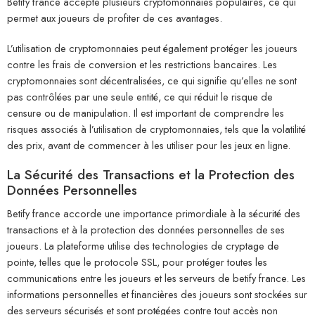
Betify france accepte plusieurs cryptomonnaies populaires, ce qui
permet aux joueurs de profiter de ces avantages.
L’utilisation de cryptomonnaies peut également protéger les joueurs
contre les frais de conversion et les restrictions bancaires. Les
cryptomonnaies sont décentralisées, ce qui signifie qu’elles ne sont
pas contrôlées par une seule entité, ce qui réduit le risque de
censure ou de manipulation. Il est important de comprendre les
risques associés à l’utilisation de cryptomonnaies, tels que la volatilité
des prix, avant de commencer à les utiliser pour les jeux en ligne.
La Sécurité des Transactions et la Protection des
Données Personnelles
Betify france accorde une importance primordiale à la sécurité des
transactions et à la protection des données personnelles de ses
joueurs. La plateforme utilise des technologies de cryptage de
pointe, telles que le protocole SSL, pour protéger toutes les
communications entre les joueurs et les serveurs de betify france. Les
informations personnelles et financières des joueurs sont stockées sur
des serveurs sécurisés et sont protégées contre tout accès non