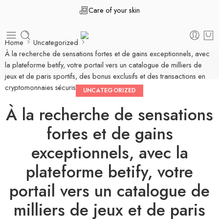
Care of your skin
Home
Uncategorized
À la recherche de sensations fortes et de gains exceptionnels, avec
la plateforme betify, votre portail vers un catalogue de milliers de
jeux et de paris sportifs, des bonus exclusifs et des transactions en
cryptomonnaies sécurisées
UNCATEGORIZED
À la recherche de sensations
fortes et de gains
exceptionnels, avec la
plateforme betify, votre
portail vers un catalogue de
milliers de jeux et de paris