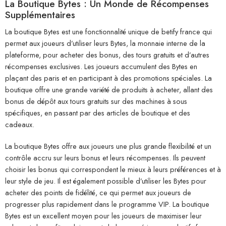
La Boutique Bytes : Un Monde de Récompenses
Supplémentaires
La boutique Bytes est une fonctionnalité unique de betify france qui
permet aux joueurs d’utiliser leurs Bytes, la monnaie interne de la
plateforme, pour acheter des bonus, des tours gratuits et d’autres
récompenses exclusives. Les joueurs accumulent des Bytes en
plaçant des paris et en participant à des promotions spéciales. La
boutique offre une grande variété de produits à acheter, allant des
bonus de dépôt aux tours gratuits sur des machines à sous
spécifiques, en passant par des articles de boutique et des
cadeaux.
La boutique Bytes offre aux joueurs une plus grande flexibilité et un
contrôle accru sur leurs bonus et leurs récompenses. Ils peuvent
choisir les bonus qui correspondent le mieux à leurs préférences et à
leur style de jeu. Il est également possible d’utiliser les Bytes pour
acheter des points de fidélité, ce qui permet aux joueurs de
progresser plus rapidement dans le programme VIP. La boutique
Bytes est un excellent moyen pour les joueurs de maximiser leur