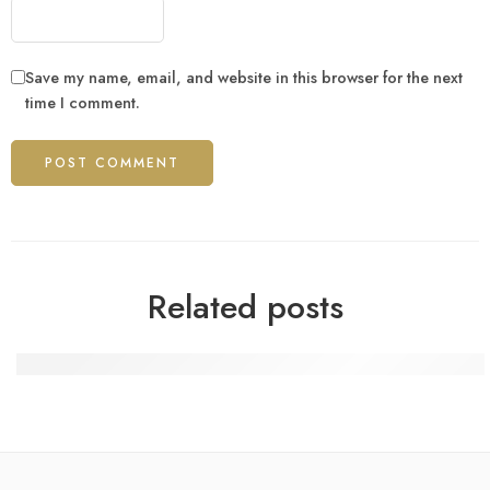
Save my name, email, and website in this browser for the next
time I comment.
Related posts
Spinfin Casino-Turniere: Erfahrungsberichte eines heimi