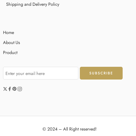
Shipping and Delivery Policy
Home
About Us
Product
© 2024 – All Right reserved!