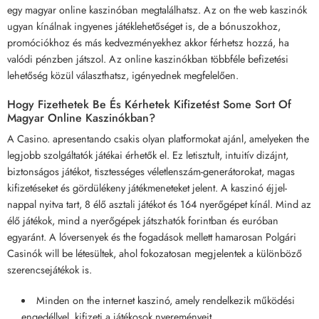
egy magyar online kaszinóban megtalálhatsz. Az on the web kaszinók
ugyan kínálnak ingyenes játéklehetőséget is, de a bónuszokhoz,
promóciókhoz és más kedvezményekhez akkor férhetsz hozzá, ha
valódi pénzben játszol. Az online kaszinókban többféle befizetési
lehetőség közül választhatsz, igényednek megfelelően.
Hogy Fizethetek Be És Kérhetek Kifizetést Some Sort Of
Magyar Online Kaszinókban?
A Casino. apresentando csakis olyan platformokat ajánl, amelyeken the
legjobb szolgáltatók játékai érhetők el. Ez letisztult, intuitív dizájnt,
biztonságos játékot, tisztességes véletlenszám-generátorokat, magas
kifizetéseket és gördülékeny játékmeneteket jelent. A kaszinó éjjel-
nappal nyitva tart, 8 élő asztali játékot és 164 nyerőgépet kínál. Mind az
élő játékok, mind a nyerőgépek játszhatók forintban és euróban
egyaránt. A lóversenyek és the fogadások mellett hamarosan Polgári
Casinók will be létesültek, ahol fokozatosan megjelentek a különböző
szerencsejátékok is.
Minden on the internet kaszinó, amely rendelkezik működési
engedéllyel, kifizeti a játékosok nyereményeit.