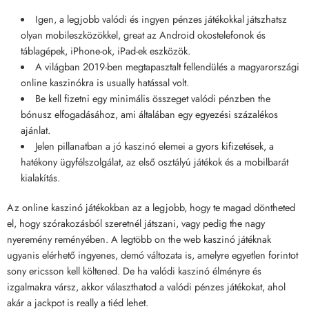
Igen, a legjobb valódi és ingyen pénzes játékokkal játszhatsz
olyan mobileszközökkel, great az Android okostelefonok és
táblagépek, iPhone-ok, iPad-ek eszközök.
A világban 2019-ben megtapasztalt fellendülés a magyarországi
online kaszinókra is usually hatással volt.
Be kell fizetni egy minimális összeget valódi pénzben the
bónusz elfogadásához, ami általában egy egyezési százalékos
ajánlat.
Jelen pillanatban a jó kaszinó elemei a gyors kifizetések, a
hatékony ügyfélszolgálat, az első osztályú játékok és a mobilbarát
kialakítás.
Az online kaszinó játékokban az a legjobb, hogy te magad döntheted
el, hogy szórakozásból szeretnél játszani, vagy pedig the nagy
nyeremény reményében. A legtöbb on the web kaszinó játéknak
ugyanis elérhető ingyenes, demó változata is, amelyre egyetlen forintot
sony ericsson kell költened. De ha valódi kaszinó élményre és
izgalmakra vársz, akkor választhatod a valódi pénzes játékokat, ahol
akár a jackpot is really a tiéd lehet.