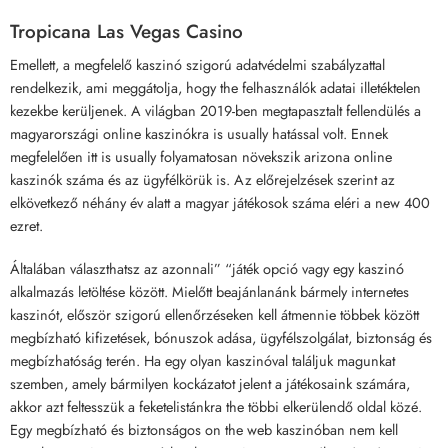
Tropicana Las Vegas Casino
Emellett, a megfelelő kaszinó szigorú adatvédelmi szabályzattal
rendelkezik, ami meggátolja, hogy the felhasználók adatai illetéktelen
kezekbe kerüljenek. A világban 2019-ben megtapasztalt fellendülés a
magyarországi online kaszinókra is usually hatással volt. Ennek
megfelelően itt is usually folyamatosan növekszik arizona online
kaszinók száma és az ügyfélkörük is. Az előrejelzések szerint az
elkövetkező néhány év alatt a magyar játékosok száma eléri a new 400
ezret.
Általában választhatsz az azonnali” “játék opció vagy egy kaszinó
alkalmazás letöltése között. Mielőtt beajánlanánk bármely internetes
kaszinót, először szigorú ellenőrzéseken kell átmennie többek között
megbízható kifizetések, bónuszok adása, ügyfélszolgálat, biztonság és
megbízhatóság terén. Ha egy olyan kaszinóval találjuk magunkat
szemben, amely bármilyen kockázatot jelent a játékosaink számára,
akkor azt feltesszük a feketelistánkra the többi elkerülendő oldal közé.
Egy megbízható és biztonságos on the web kaszinóban nem kell