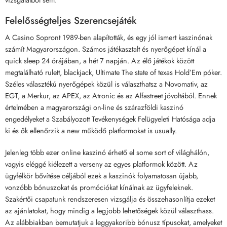
Felelősségteljes Szerencsejáték
A Casino Sopront 1989-ben alapították, és egy jól ismert kaszinónak
számít Magyarországon. Számos játékasztalt és nyerőgépet kínál a
quick sleep 24 órájában, a hét 7 napján. Az élő játékok között
megtalálható rulett, blackjack, Ultimate The state of texas Hold’Em póker.
Széles választékú nyerőgépek közül is választhatsz a Novomativ, az
EGT, a Merkur, az APEX, az Atronic és az Alfastreet jóvoltából. Ennek
értelmében a magyarországi on-line és szárazföldi kaszinó
engedélyeket a Szabályozott Tevékenységek Felügyeleti Hatósága adja
ki és ők ellenőrzik a new működő platformokat is usually.
Jelenleg több ezer online kaszinó érhető el some sort of világhálón,
vagyis eléggé kiélezett a verseny az egyes platformok között. Az
ügyfélkör bővítése céljából ezek a kaszinók folyamatosan újabb,
vonzóbb bónuszokat és promóciókat kínálnak az ügyfeleknek.
Szakértői csapatunk rendszeresen vizsgálja és összehasonlítja ezeket
az ajánlatokat, hogy mindig a legjobb lehetőségek közül választhass.
Az alábbiakban bemutatjuk a leggyakoribb bónusz típusokat, amelyeket