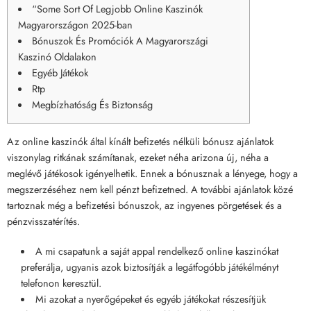
“Some Sort Of Legjobb Online Kaszinók
Magyarországon 2025-ban
Bónuszok És Promóciók A Magyarországi
Kaszinó Oldalakon
Egyéb Játékok
Rtp
Megbízhatóság És Biztonság
Az online kaszinók által kínált befizetés nélküli bónusz ajánlatok
viszonylag ritkának számítanak, ezeket néha arizona új, néha a
meglévő játékosok igényelhetik. Ennek a bónusznak a lényege, hogy a
megszerzéséhez nem kell pénzt befizetned. A további ajánlatok közé
tartoznak még a befizetési bónuszok, az ingyenes pörgetések és a
pénzvisszatérítés.
A mi csapatunk a saját appal rendelkező online kaszinókat
preferálja, ugyanis azok biztosítják a legátfogóbb játékélményt
telefonon keresztül.
Mi azokat a nyerőgépeket és egyéb játékokat részesítjük