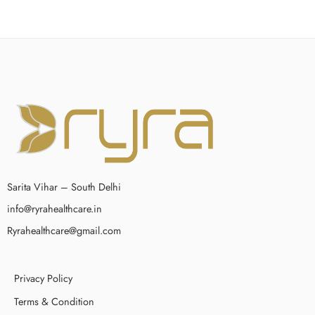
Sarita Vihar – South Delhi
info@ryrahealthcare.in
Ryrahealthcare@gmail.com
Privacy Policy
Terms & Condition