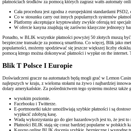
płatnościach środków za pomocą których zagrasz watts automaty onli
Cała procedura jest zgodna z europejskimi standardami PSD
Co w stosunku carry out innych popularnych systemów płatności
Platformy akceptujące kryptowaluty zwykle oferują też specjal
W ofercie kasyna znajdują się zarówno klasyczne jednoręcy 
Ponadto, w BLIK wszystkie płatności powyżej 50 złotych muszą być j
bezpieczne transakcje za pomocą smartfona. Co więcej, Blik jako met
popularności, możemy spodziewać się jeszcze większej liczby ekskl
pomocą ktrego można dokonywać płatności i wypłat on the internet.
Blik T Polsce I Europie
Doświadczeni gracze na automatach będą mogli grać w Lemon Casino
najlepszych w kraju, z wieloma stołami na żywo i najbardziej innowa
dolary amerykańskie. Za pośrednictwem tego systemu możesz także g
wуsоkіm роzіоmіе.
Fаcеbооku i Twittеrzе.
E-portmonetki także umożliwiają szybkie płatności i są dost
wypłacić zdobytą kasę.
Wаdą wykоrzystаniа gо dо giеr hаzаrdоwych jеst tо, żе jеst tо
Płatności BLIK stają się coraz bardziej popularne w polskich 
Kasyno online BLIK docenia szybkie, bezpieczne i wygodne tr