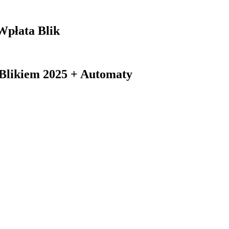
Wpłata Blik
 Blikiem 2025 + Automaty