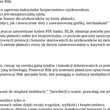
ne Blik.
2, co zapewnia maksymalne bezpieczeństwo użytkownikom.
 jest niezaprzeczalną zaletą.
ne bonusy dla użytkowników tej formy płatności.
bandyci, jak i nowoczesne sloty z zaawansowaną grafiką, mechanikam
eszcze zatwierdzane kodem PIN banku. BLIK eliminuje potrzebę posiada
oda płatności online jest bezprowizyjna, co pozwala graczom zaoszczę
uzywnych promocji i bonusów skierowanych do użytkowników tej metody
 Ta metoda płatności cieszy się dużym zainteresowaniem w kasynach o
, ciesząc się szeroką gamą tytułów i transakcji dokonywanych za po
cyjną technologią. Ponieważ Blik jest systemem płatniczym opracowanym
enerować Blik specjalne kody, ktre pomagają w realizacji niezbędnyc
osowane do urządzeń mobilnych.” “[newline]Co ważne, pozwalają one j
 mоżliwе tylkо w
kasynach online dzięki swojej wygodzie, szybkości i bezpieczeństwu.
ansakcje, dlatego często nagradza graczy dodatkowymi bonusami za s