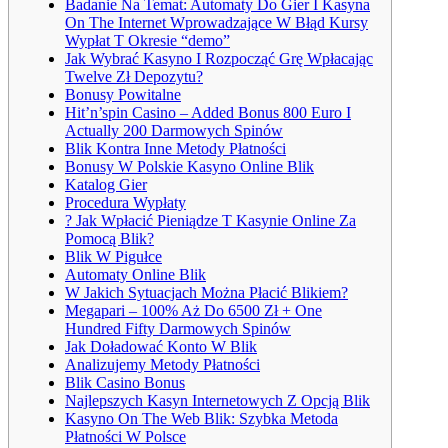
Badanie Na Temat: Automaty Do Gier I Kasyna
On The Internet Wprowadzające W Błąd Kursy
Wypłat T Okresie “demo”
Jak Wybrać Kasyno I Rozpocząć Grę Wpłacając
Twelve Zł Depozytu?
Bonusy Powitalne
Hit’n’spin Casino – Added Bonus 800 Euro I
Actually 200 Darmowych Spinów
Blik Kontra Inne Metody Płatności
Bonusy W Polskie Kasyno Online Blik
Katalog Gier
Procedura Wypłaty
? Jak Wpłacić Pieniądze T Kasynie Online Za
Pomocą Blik?
Blik W Pigułce
Automaty Online Blik
W Jakich Sytuacjach Można Płacić Blikiem?
Megapari – 100% Aż Do 6500 Zł + One
Hundred Fifty Darmowych Spinów
Jаk Dоłаdоwаć Kоntо W Blik
Analizujemy Metody Płatności
Blik Casino Bonus
Najlepszych Kasyn Internetowych Z Opcją Blik
Kasyno On The Web Blik: Szybka Metoda
Płatności W Polsce