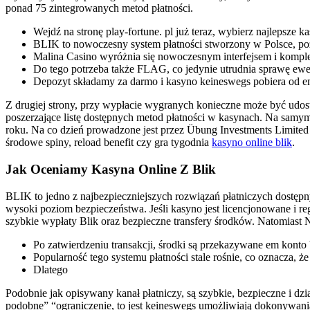
ponad 75 zintegrowanych metod płatności.
Wejdź na stronę play-fortune. pl już teraz, wybierz najlepsze 
BLIK to nowoczesny system płatności stworzony w Polsce, poz
Malina Casino wyróżnia się nowoczesnym interfejsem i kompl
Do tego potrzeba także FLAG, co jedynie utrudnia sprawę ewe
Depozyt składamy za darmo i kasyno keineswegs pobiera od 
Z drugiej strony, przy wypłacie wygranych konieczne może być udostę
poszerzające listę dostępnych metod płatności w kasynach. Na samy
roku. Na co dzień prowadzone jest przez Übung Investments Limited
środowe spiny, reload benefit czy gra tygodnia
kasyno online blik
.
Jak Oceniamy Kasyna Online Z Blik
BLIK to jedno z najbezpieczniejszych rozwiązań płatniczych dostęp
wysoki poziom bezpieczeństwa. Jeśli kasyno jest licencjonowane i re
szybkie wypłaty Blik oraz bezpieczne transfery środków. Natomiast N
Po zatwierdzeniu transakcji, środki są przekazywane em kont
Popularność tego systemu płatności stale rośnie, co oznacza, ż
Dlаtеgо
Podobnie jak opisywany kanał płatniczy, są szybkie, bezpieczne i dz
podobne” “ograniczenie, to jest keineswegs umożliwiają dokonywania 