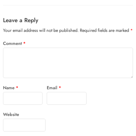
Leave a Reply
Your email address will not be published.
Required fields are marked
*
Comment
*
Name
*
Email
*
Website