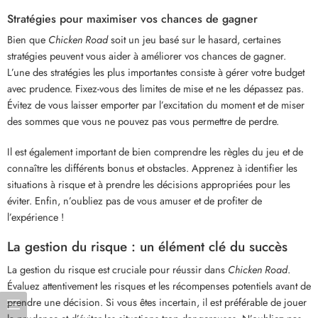
Stratégies pour maximiser vos chances de gagner
Bien que
Chicken Road
soit un jeu basé sur le hasard, certaines
stratégies peuvent vous aider à améliorer vos chances de gagner.
L’une des stratégies les plus importantes consiste à gérer votre budget
avec prudence. Fixez-vous des limites de mise et ne les dépassez pas.
Évitez de vous laisser emporter par l’excitation du moment et de miser
des sommes que vous ne pouvez pas vous permettre de perdre.
Il est également important de bien comprendre les règles du jeu et de
connaître les différents bonus et obstacles. Apprenez à identifier les
situations à risque et à prendre les décisions appropriées pour les
éviter. Enfin, n’oubliez pas de vous amuser et de profiter de
l’expérience !
La gestion du risque : un élément clé du succès
La gestion du risque est cruciale pour réussir dans
Chicken Road
.
Évaluez attentivement les risques et les récompenses potentiels avant de
prendre une décision. Si vous êtes incertain, il est préférable de jouer