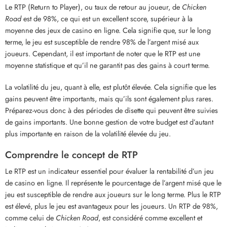
Le RTP (Return to Player), ou taux de retour au joueur, de
Chicken
Road
est de 98%, ce qui est un excellent score, supérieur à la
moyenne des jeux de casino en ligne. Cela signifie que, sur le long
terme, le jeu est susceptible de rendre 98% de l’argent misé aux
joueurs. Cependant, il est important de noter que le RTP est une
moyenne statistique et qu’il ne garantit pas des gains à court terme.
La volatilité du jeu, quant à elle, est plutôt élevée. Cela signifie que les
gains peuvent être importants, mais qu’ils sont également plus rares.
Préparez-vous donc à des périodes de disette qui peuvent être suivies
de gains importants. Une bonne gestion de votre budget est d’autant
plus importante en raison de la volatilité élevée du jeu.
Comprendre le concept de RTP
Le RTP est un indicateur essentiel pour évaluer la rentabilité d’un jeu
de casino en ligne. Il représente le pourcentage de l’argent misé que le
jeu est susceptible de rendre aux joueurs sur le long terme. Plus le RTP
est élevé, plus le jeu est avantageux pour les joueurs. Un RTP de 98%,
comme celui de
Chicken Road
, est considéré comme excellent et