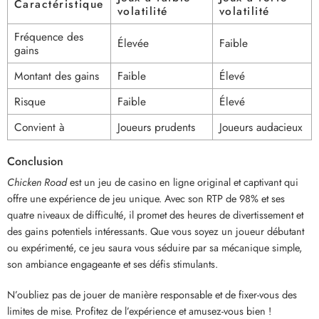
Caractéristique
volatilité
volatilité
Fréquence des
Élevée
Faible
gains
Montant des gains
Faible
Élevé
Risque
Faible
Élevé
Convient à
Joueurs prudents
Joueurs audacieux
Conclusion
Chicken Road
est un jeu de casino en ligne original et captivant qui
offre une expérience de jeu unique. Avec son RTP de 98% et ses
quatre niveaux de difficulté, il promet des heures de divertissement et
des gains potentiels intéressants. Que vous soyez un joueur débutant
ou expérimenté, ce jeu saura vous séduire par sa mécanique simple,
son ambiance engageante et ses défis stimulants.
N’oubliez pas de jouer de manière responsable et de fixer-vous des
limites de mise. Profitez de l’expérience et amusez-vous bien !