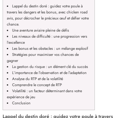
Lappel du destin doré : guidez votre poule à
travers les dangers et les bonus, avec chicken road
avis, pour décrocher le précieux œuf et défier votre
chance.
Une aventure aviaire pleine de défis
Les niveaux de difficulté : une progression vers
l’excellence
Les bonus et les obstacles : un mélange explosif
Stratégies pour maximiser vos chances de
gagner
La gestion du risque : un élément clé du succès
L’importance de l’observation et de l’adaptation
Analyse du RTP et de la volatilité
Comprendre le concept de RTP
Volatilité : un facteur déterminant dans votre
expérience de jeu
Conclusion
Lappel du destin doré : guidez votre poule à travers