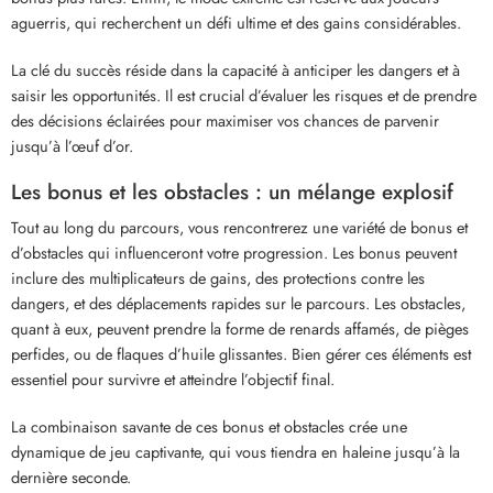
aguerris, qui recherchent un défi ultime et des gains considérables.
La clé du succès réside dans la capacité à anticiper les dangers et à
saisir les opportunités. Il est crucial d’évaluer les risques et de prendre
des décisions éclairées pour maximiser vos chances de parvenir
jusqu’à l’œuf d’or.
Les bonus et les obstacles : un mélange explosif
Tout au long du parcours, vous rencontrerez une variété de bonus et
d’obstacles qui influenceront votre progression. Les bonus peuvent
inclure des multiplicateurs de gains, des protections contre les
dangers, et des déplacements rapides sur le parcours. Les obstacles,
quant à eux, peuvent prendre la forme de renards affamés, de pièges
perfides, ou de flaques d’huile glissantes. Bien gérer ces éléments est
essentiel pour survivre et atteindre l’objectif final.
La combinaison savante de ces bonus et obstacles crée une
dynamique de jeu captivante, qui vous tiendra en haleine jusqu’à la
dernière seconde.