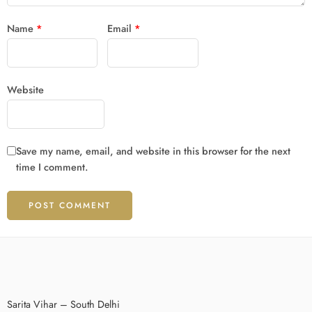
Name
*
Email
*
Website
Save my name, email, and website in this browser for the next
time I comment.
Sarita Vihar – South Delhi