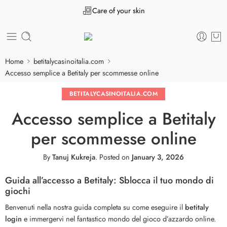
Care of your skin
Home
betitalycasinoitalia.com
Accesso semplice a Betitaly per scommesse online
BETITALYCASINOITALIA.COM
Accesso semplice a Betitaly
per scommesse online
By
Tanuj Kukreja
.
Posted on
January 3, 2026
Guida all’accesso a Betitaly: Sblocca il tuo mondo di
giochi
Benvenuti nella nostra guida completa su come eseguire il
betitaly
login
e immergervi nel fantastico mondo del gioco d’azzardo online.