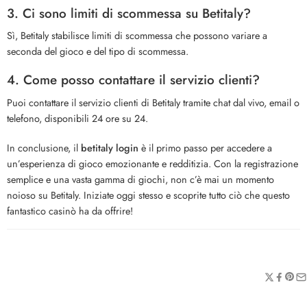
3. Ci sono limiti di scommessa su Betitaly?
Sì, Betitaly stabilisce limiti di scommessa che possono variare a
seconda del gioco e del tipo di scommessa.
4. Come posso contattare il servizio clienti?
Puoi contattare il servizio clienti di Betitaly tramite chat dal vivo, email o
telefono, disponibili 24 ore su 24.
In conclusione, il
betitaly login
è il primo passo per accedere a
un’esperienza di gioco emozionante e redditizia. Con la registrazione
semplice e una vasta gamma di giochi, non c’è mai un momento
noioso su Betitaly. Iniziate oggi stesso e scoprite tutto ciò che questo
fantastico casinò ha da offrire!