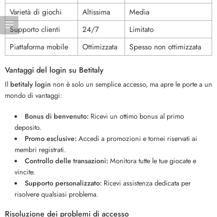
Varietà di giochi
Altissima
Media
Supporto clienti
24/7
Limitato
Piattaforma mobile
Ottimizzata
Spesso non ottimizzata
Vantaggi del login su Betitaly
Il
betitaly login
non è solo un semplice accesso, ma apre le porte a un
mondo di vantaggi:
Bonus di benvenuto:
Ricevi un ottimo bonus al primo
deposito.
Promo esclusive:
Accedi a promozioni e tornei riservati ai
membri registrati.
Controllo delle transazioni:
Monitora tutte le tue giocate e
vincite.
Supporto personalizzato:
Ricevi assistenza dedicata per
risolvere qualsiasi problema.
Risoluzione dei problemi di accesso