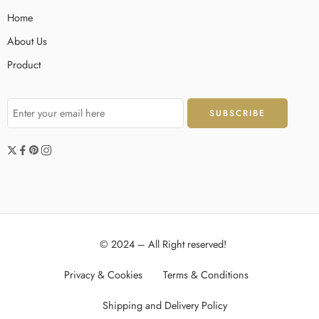
Home
About Us
Product
© 2024 – All Right reserved!
Privacy & Cookies
Terms & Conditions
Shipping and Delivery Policy