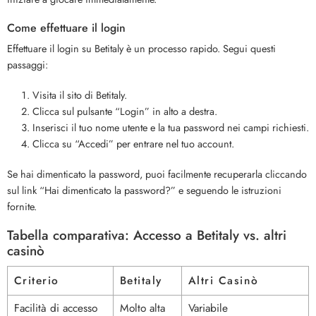
Come effettuare il login
Effettuare il login su Betitaly è un processo rapido. Segui questi
passaggi:
Visita il sito di Betitaly.
Clicca sul pulsante “Login” in alto a destra.
Inserisci il tuo nome utente e la tua password nei campi richiesti.
Clicca su “Accedi” per entrare nel tuo account.
Se hai dimenticato la password, puoi facilmente recuperarla cliccando
sul link “Hai dimenticato la password?” e seguendo le istruzioni
fornite.
Tabella comparativa: Accesso a Betitaly vs. altri
casinò
Criterio
Betitaly
Altri Casinò
Facilità di accesso
Molto alta
Variabile