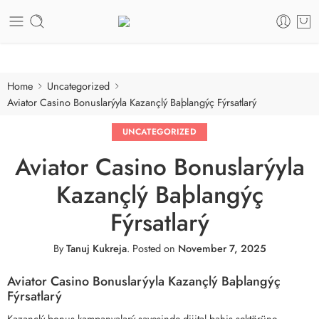
Care of your skin
Home
Uncategorized
Aviator Casino Bonuslarýyla Kazançlý Baþlangýç Fýrsatlarý
UNCATEGORIZED
Aviator Casino Bonuslarýyla
Kazançlý Baþlangýç
Fýrsatlarý
By
Tanuj Kukreja
.
Posted on
November 7, 2025
Aviator Casino Bonuslarýyla Kazançlý Baþlangýç
Fýrsatlarý
Kazançlý bonus kampanyalarý sayesinde dijital bahis sektörüne