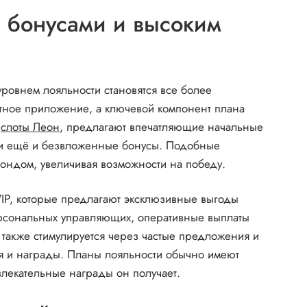
 бонусами и высоким
овнем лояльности становятся все более
тное приложение, а ключевой компонент плана
р
слоты Леон
, предлагают впечатляющие начальные
 и ещё и безвложенные бонусы. Подобные
фондом, увеличивая возможности на победу.
IP, которые предлагают эксклюзивные выгоды
рсональных управляющих, оперативные выплаты
также стимулируется через частые предложения и
я и награды. Планы лояльности обычно имеют
влекательные награды он получает.