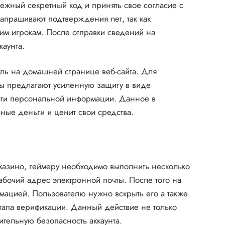
ежный секретный код и принять свое согласие с
апрашивают подтверждения лет, так как
им игрокам. После отправки сведений на
каунта.
оль на домашней странице веб-сайта. Для
ты предлагают усиленную защиту в виде
ости персональной информации. Данное в
ьные деньги и ценит свои средства.
l
-казино, геймеру необходимо выполнить несколько
рабочий адрес электронной почты. После того на
мацией. Пользователю нужно вскрыть его а также
тапа верификации. Данный действие не только
тельную безопасность аккаунта.