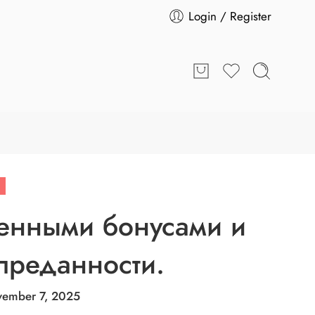
Login / Register
енными бонусами и
преданности.
ember 7, 2025