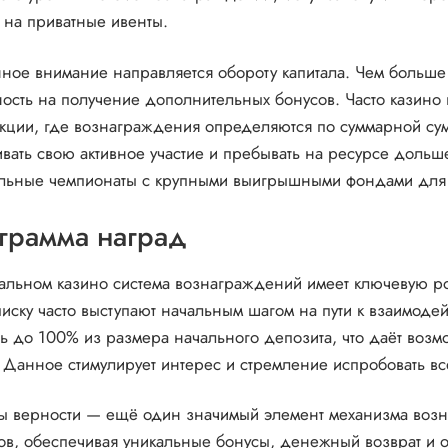
 на приватные ивенты.
ное внимание направляется обороту капитала. Чем больше 
ность на получение дополнительных бонусов. Часто казин
кции, где вознаграждения определяются по суммарной сумм
вать свою активное участие и пребывать на ресурсе дольш
льные чемпионаты с крупными выигрышными фондами для с
грамма наград
уальном казино система вознаграждений имеет ключевую ро
иску часто выступают начальным шагом на пути к взаимоде
ть до 100% из размера начального депозита, что даёт возм
. Данное стимулирует интерес и стремление испробовать в
ы верности — ещё один значимый элемент механизма воз
ов, обеспечивая уникальные бонусы, денежный возврат и 