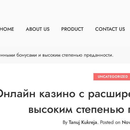
HOME
ABOUT US
PRODUCT
CONTACT US
нными бонусами и высоким степенью преданности.
UNCATEGORIZED
Онлайн казино с расшир
высоким степенью 
By
Tanuj Kukreja
.
Posted on
Nov