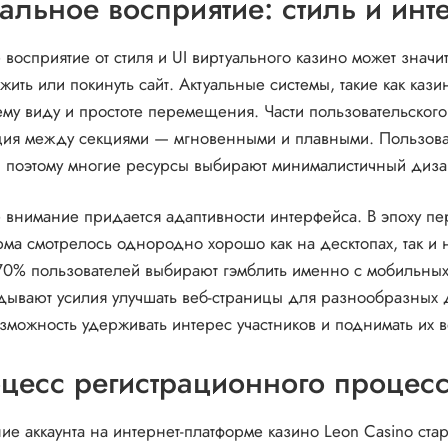
альное восприятие: стиль и инт
восприятие от стиля и UI виртуального казино может значи
ить или покинуть сайт. Актуальные системы, такие как каз
му виду и простоте перемещения. Части пользовательского
ция между секциями — мгновенными и плавными. Пользоват
, поэтому многие ресурсы выбирают минималистичный диза
 внимание придается адаптивности интерфейса. В эпоху пе
рма смотрелось однородно хорошо как на десктопах, так и 
70% пользователей выбирают гэмблить именно с мобильных 
дывают усилия улучшать веб-страницы для разнообразных 
зможность удерживать интерес участников и поднимать их в
цесс регистрационного процесс
е аккаунта на интернет-платформе казино Leon Casino стар