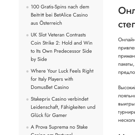
100 Gratis-Spins nach dem
Онл
Beitritt bei BetAlice Casino
сте
aus Österreich
UK Slot Veteran Contrasts
Онлайн
Coin Strike 2: Hold and Win
привле
to Its Own Predecessor Side
приман
by Side
пакеты
Where Your Luck Feels Right
предло
for Italy Players with
DomusBet Casino
Высоки
лояльн
Stakeprix Casino verbindet
выигры
Leidenschaft, Fähigkeiten und
турнир
Glück für Gamer
нескол
A Prova Suprema no Stake
Casino em Portugal