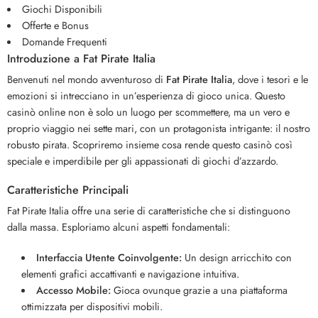
Giochi Disponibili
Offerte e Bonus
Domande Frequenti
Introduzione a Fat Pirate Italia
Benvenuti nel mondo avventuroso di
Fat Pirate Italia
, dove i tesori e le
emozioni si intrecciano in un’esperienza di gioco unica. Questo
casinò online non è solo un luogo per scommettere, ma un vero e
proprio viaggio nei sette mari, con un protagonista intrigante: il nostro
robusto pirata. Scopriremo insieme cosa rende questo casinò così
speciale e imperdibile per gli appassionati di giochi d’azzardo.
Caratteristiche Principali
Fat Pirate Italia offre una serie di caratteristiche che si distinguono
dalla massa. Esploriamo alcuni aspetti fondamentali:
Interfaccia Utente Coinvolgente:
Un design arricchito con
elementi grafici accattivanti e navigazione intuitiva.
Accesso Mobile:
Gioca ovunque grazie a una piattaforma
ottimizzata per dispositivi mobili.