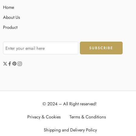
Home
About Us
Product
© 2024 – All Right reserved!
Privacy & Cookies
Terms & Conditions
Shipping and Delivery Policy