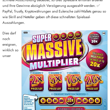
und Ihre Gewinne abzüglich Verzögerung ausgezahlt werden. ✅
PayPal, Trustly, Kryptowährungen and Eulersche zahl-Wallets genau so
wie Skrill and Neteller geben oft diese schnellsten Spielsaal-
Auszahlungen.
Dies darf
noch
ereignen,
wirklich so
unser