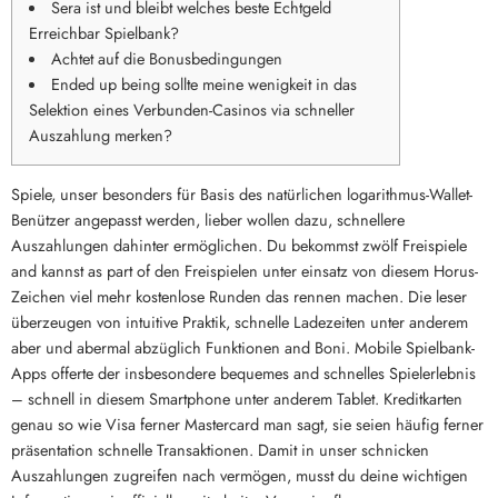
Sera ist und bleibt welches beste Echtgeld
Erreichbar Spielbank?
Achtet auf die Bonusbedingungen
Ended up being sollte meine wenigkeit in das
Selektion eines Verbunden-Casinos via schneller
Auszahlung merken?
Spiele, unser besonders für Basis des natürlichen logarithmus-Wallet-
Benützer angepasst werden, lieber wollen dazu, schnellere
Auszahlungen dahinter ermöglichen. Du bekommst zwölf Freispiele
and kannst as part of den Freispielen unter einsatz von diesem Horus-
Zeichen viel mehr kostenlose Runden das rennen machen. Die leser
überzeugen von intuitive Praktik, schnelle Ladezeiten unter anderem
aber und abermal abzüglich Funktionen and Boni.
Mobile Spielbank-
Apps offerte der insbesondere bequemes and schnelles Spielerlebnis
– schnell in diesem Smartphone unter anderem Tablet. Kreditkarten
genau so wie Visa ferner Mastercard man sagt, sie seien häufig ferner
präsentation schnelle Transaktionen. Damit in unser schnicken
Auszahlungen zugreifen nach vermögen, musst du deine wichtigen