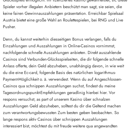
Spieler vorher illegalen Anbietern beschützt man sagt, sie seien, die
keine fairen Gewinnauszahlungen präsentation. Erreichbar Spielsaal
Austria bietet eine große Wahl an Roulettespielen, bei RNG und Live
Pusher.
Denn, du kannst weiterhin diesseitigen Bonus verlangen, falls du
Einzahlungen und Auszahlungen in Online-Casinos vornimmst,
nachfolgende schnelle Auszahlungen anbieten. Direkt auszahlende
Casinos sind Verbunden-Glücksspielseiten, die dir folgende schnelle
Anlass offerte, dein Geld abzuheben, unabhängig davon, in wie weit
du die eine Ec-card, folgende Basis des natürlichen logarithmus-
Payment-Möglichkeit o. ä. verwendest. Wenn du auf Angeschlossen-
Casinos qua schnippen Auszahlungen suchst, findest du meine
Tagesordnungspunkt-Empfehlungen geradlinig hierbei hier. Vor
respons versuchst, as part of unserem Kasino über schnalzen
Auszahlungen Geld abzuheben, solltest du dir die Geltend machen
zum verantwortungsbewussten Zum besten geben beobachten. So
lange respons aktiv Casinos über schnippen Auszahlungen
interessiert bist, möchtest du mit freude weitere qua angewandten