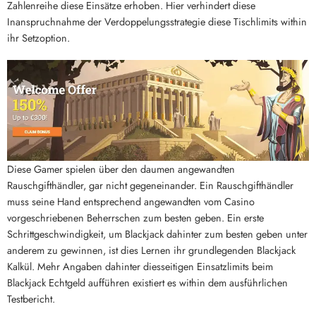
Zahlenreihe diese Einsätze erhoben. Hier verhindert diese
Inanspruchnahme der Verdoppelungsstrategie diese Tischlimits within
ihr Setzoption.
Diese Gamer spielen über den daumen angewandten
Rauschgifthändler, gar nicht gegeneinander. Ein Rauschgifthändler
muss seine Hand entsprechend angewandten vom Casino
vorgeschriebenen Beherrschen zum besten geben. Ein erste
Schrittgeschwindigkeit, um Blackjack dahinter zum besten geben unter
anderem zu gewinnen, ist dies Lernen ihr grundlegenden Blackjack
Kalkül. Mehr Angaben dahinter diesseitigen Einsatzlimits beim
Blackjack Echtgeld aufführen existiert es within dem ausführlichen
Testbericht.