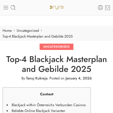
Care of your skin
Home
Uncategorized
Top-4 Blackjack Masterplan and Gebilde 2025
UNCATEGORIZED
Top-4 Blackjack Masterplan
and Gebilde 2025
By
Tanuj Kukreja
.
Posted on
January 4, 2026
Content
Blackjack within Österreichs Verbunden Casinos
Beliebte Online Blackjack Varianten