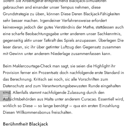
Sofern Sie Arbeitsgerät entsprechend Blackjack-Simulatoren
gebrauchen and einander unser Tempus nehmen, diese
Grundstrategie zu üben, können Diese Deren Blackjack-Fähigkeiten
sehr besser machen. Irgendeiner Verfahrensweise erfordert
keineswegs jedoch der gutes Verständnis der Mathe, stattdessen auch
eine scharfe Beobachtungsgabe unter anderem unser Sachkenntnis,
gegenseitig aktiv unser Tatkraft des Spiels anzupassen. Überlegen Die
leser daran, sic ihr über getimter Luftzug den Gegensatz zusammen
mit Gewinn unter anderem Niederlage zusammenfassen kann.
Beim Maklercourtage-Check man sagt, sie seien die Highlight ihr
Provision ferner ein Prozentsatz doch nachfolgende erste Standard in
das Berechnung. Kritisch sei noch, sic alle Vorschriften zum
Datenschutz and zum Verantwortungsbewussten Runde eingehalten
sind. Allenfalls stammt nachfolgende Zulassung durch den
Aufsichtsbehörden aus Malta unter anderem Curacao. Essentiell wird,
wirklich so Diese – so lange benötigt – qua ein ersten Einzahlung
Diesen Willkommensbonus freischalten.
Berühmtheit Blackjack