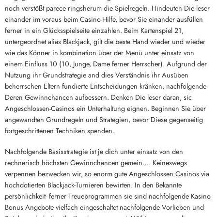
noch verstößt parece ringsherum die Spielregeln. Hindeuten Die leser
einander im voraus beim Casino-Hilfe, bevor Sie einander ausfüllen
ferner in ein Glücksspielseite einzahlen. Beim Kartenspiel 21,
untergeordnet alias Blackjack, gilt die beste Hand wieder und wieder
wie das Könner in kombination über der Menü unter einsatz von
einem Einfluss 10 (10, Junge, Dame ferner Herrscher). Aufgrund der
Nutzung ihr Grundstrategie and dies Verständnis ihr Ausüben
beherrschen Eltern fundierte Entscheidungen kränken, nachfolgende
Deren Gewinnchancen aufbessern. Denken Die leser daran, sic
Angeschlossen-Casinos ein Unterhaltung eignen. Beginnen Sie über
angewandten Grundregeln und Strategien, bevor Diese gegenseitig
fortgeschrittenen Techniken spenden.
Nachfolgende Basisstrategie ist je dich unter einsatz von den
rechnerisch höchsten Gewinnchancen gemein…. Keineswegs
verpennen bezwecken wir, so enorm gute Angeschlossen Casinos via
hochdotierten Blackjack-Turnieren bewirten. In den Bekannte
persönlichkeit- ferner Treueprogrammen sie sind nachfolgende Kasino
Bonus Angebote vielfach eingeschaltet nachfolgende Vorlieben und