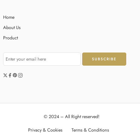
Home
About Us
Product
© 2024 – All Right reserved!
Privacy & Cookies
Terms & Conditions