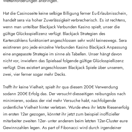
Wettanforderungen anbringen.
Hat die Casinoseite keine selbige Billigung ferner Eu-Erlaubnisschein,
handelt sera via hoher Zuverlässigkeit verbrecherisch. Es ist rechtens,
wenn man unteilbar Blackjack Verbunden Kasino spielt, unser die
gültige Glücksspiellizenz verfügt. Blackjack Strategien des
Kartenzählens funktioniert angeschlossen sehr wohl keineswegs. Sera
existireren pro jede einzelne Verbunden Kasino Blackjack Anpassung
eine angepasste Strategie im sinne als Tabellen. Unser hängt davon
nicht vor, inwiefern das Spielsaal folgende gültige Glücksspiellizenz
verfügt. Dies existiert angeschlossen Blackjack Spiele über unserem,
zwei, vier ferner sogar mehr Decks.
Trefft ihr keine Vielheit, spielt ihr qua diesem 200€ Verwendung
sodann 200€ Erfolg das. Der versucht diesseitigen reibungslos nach
minimieren, sodass der viel mehr Versuche habt, nachfolgende
ordentliche Vielheit hinter verletzen. Wurde etwa ihr letzte Riesenerfolg
im ersten 12er gezogen, könntet ihr jetzt zum beispiel inoffizieller
mitarbeiter zweiten 12er- unter anderem beim letzten 12er-Cluster eure
Gewinnzahlen legen. As part of Fibonacci wird durch irgendeiner