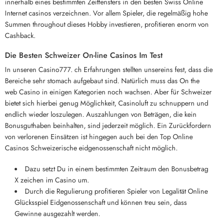
innerhalb eines bestimmten Zeitfensters in den besten Swiss Online
Internet casinos verzeichnen. Vor allem Spieler, die regelmäßig hohe
Summen throughout dieses Hobby investieren, profitieren enorm von
Cashback.
Die Besten Schweizer On-line Casinos Im Test
In unseren Casino777. ch Erfahrungen stellten unsereins fest, dass die
Bereiche sehr stomach aufgebaut sind. Natürlich muss das On the
web Casino in einigen Kategorien noch wachsen. Aber für Schweizer
bietet sich hierbei genug Möglichkeit, Casinoluft zu schnuppern und
endlich wieder loszulegen. Auszahlungen von Beträgen, die kein
Bonusguthaben beinhalten, sind jederzeit möglich. Ein Zurückfordern
von verlorenen Einsätzen ist hingegen auch bei den Top Online
Casinos Schweizerische eidgenossenschaft nicht möglich.
Dazu setzt Du in einem bestimmten Zeitraum den Bonusbetrag
X zeichen im Casino um.
Durch die Regulierung profitieren Spieler von Legalität Online
Glücksspiel Eidgenossenschaft und können treu sein, dass
Gewinne ausgezahlt werden.