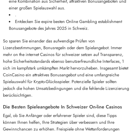
eine Kombination aus Sicherheit, attraktiven Bonusangeboten und
einer großen Spielauswahl aus.
.
Entdecken Sie expire besten Online Gambling establishment
Bonusangebote des Jahres 2025 in Schweiz.
So sparen Sie einander das aufwendige Prüfen von
Lizenzbestimmungen, Bonusregeln oder dem Spielangebot. Immer
mehr on the internet Casinos für schweizer setzen auf Transparenz,
hohe Sicherheitsstandards ebenso benutzerfreundliche Interfaces, 1
sich im kampfstark umkämpften Markt hervorzuheben. Insgesamt bietet
CoinCasino ein attraktives Bonusangebot und eine umfangreiche
Spielauswahl für Krypto-Glücksspieler. Potenzielle Spieler sollten
jedoch die hohen Umsatzbedingungen und die fehlende Lizenzierung
berücksichtigen.
Die Besten Spieleangebote In Schweizer On-line Casinos
Egal, ob Sie Anfänger oder erfahrener Spieler sind, diese Tipps
können Ihnen helfen, Ihre Strategien über verbessern und Ihre
Gewinnchancen zu erhöhen. Freispiele ohne Wettanforderungen