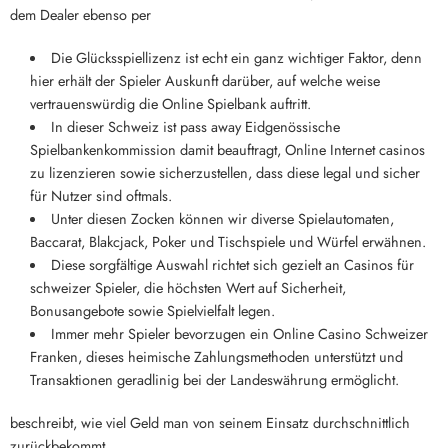
dem Dealer ebenso per
Die Glücksspiellizenz ist echt ein ganz wichtiger Faktor, denn
hier erhält der Spieler Auskunft darüber, auf welche weise
vertrauenswürdig die Online Spielbank auftritt.
In dieser Schweiz ist pass away Eidgenössische
Spielbankenkommission damit beauftragt, Online Internet casinos
zu lizenzieren sowie sicherzustellen, dass diese legal und sicher
für Nutzer sind oftmals.
Unter diesen Zocken können wir diverse Spielautomaten,
Baccarat, Blakcjack, Poker und Tischspiele und Würfel erwähnen.
Diese sorgfältige Auswahl richtet sich gezielt an Casinos für
schweizer Spieler, die höchsten Wert auf Sicherheit,
Bonusangebote sowie Spielvielfalt legen.
Immer mehr Spieler bevorzugen ein Online Casino Schweizer
Franken, dieses heimische Zahlungsmethoden unterstützt und
Transaktionen geradlinig bei der Landeswährung ermöglicht.
beschreibt, wie viel Geld man von seinem Einsatz durchschnittlich
zurückbekommt