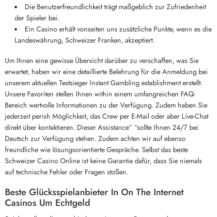
Die Benutzerfreundlichkeit trägt maßgeblich zur Zufriedenheit
der Spieler bei.
Ein Casino erhält vonseiten uns zusätzliche Punkte, wenn es die
Landeswährung, Schweizer Franken, akzeptiert.
Um Ihnen eine gewisse Übersicht darüber zu verschaffen, was Sie
erwartet, haben wir eine detaillierte Belehrung für die Anmeldung bei
unserem aktuellen Testsieger Instant Gambling establishment erstellt.
Unsere Favoriten stellen Ihnen within einem umfangreichen FAQ-
Bereich wertvolle Informationen zu der Verfügung. Zudem haben Sie
jederzeit perish Möglichkeit, das Crew per E-Mail oder aber Live-Chat
direkt über kontaktieren. Dieser Assistance” “sollte Ihnen 24/7 bei
Deutsch zur Verfügung stehen. Zudem achten wir auf ebenso
freundliche wie lösungsorientierte Gespräche. Selbst das beste
Schweizer Casino Online ist keine Garantie dafür, dass Sie niemals
auf technische Fehler oder Fragen stoßen.
Beste Glücksspielanbieter In On The Internet
Casinos Um Echtgeld