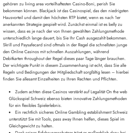
gehören zu living area vorteilhaftesten Casino-Boni, perish Sie
bekommen können. Blackjack ist das Casinospiel, das den niedrigsten
Hausvorteil und damit den höchsten RTP bietet, wenn es nach 1er
anerkannten Strategie gespielt wird. Zunächst einmal ist es belly zu
wissen, dass es je nach der von Ihnen gewählten Zahlungsmethode
unterschiedlich lange dauert, bis Sie Ihr Cash ausgezahlt bekommen.
Skrill und Paysafecard sind oftmals in der Regel die schnellsten junge
den Online Casinos mit schnellen Auszahlungen, während
Debitkarten throughout der Regel dieses paar Tage länger brauchen.
Der wichtigste Punkt in diesem Zusammenhang ist echt, dass Sie alle
Regeln und Bedingungen der Mitgliedschaft sorgfältig lesen – hierbei
finden Sie allesamt Einzelheiten zu Ihren Rechten und Pflichten.
Zudem achten diese Casinos verstärkt auf Legalität On the web
Glücksspiel Schweiz ebenso bieten innovative Zahlungsmethoden
für ein flexibles Spielerlebnis.
Ein rechtlich sicheres Online Gambling establishment Schweiz
unterstützt Sie mit Tools, pass away Ihnen helfen, dieses Spiel im
Gleichgewicht zu halten.
Dank seines Erfahrungsschatzes trägt er maßgeblich dazu bei,