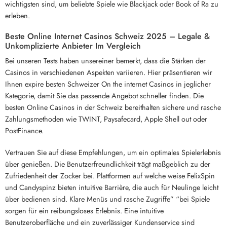
wichtigsten sind, um beliebte Spiele wie Blackjack oder Book of Ra zu
erleben.
Beste Online Internet Casinos Schweiz 2025 – Legale &
Unkomplizierte Anbieter Im Vergleich
Bei unseren Tests haben unsereiner bemerkt, dass die Stärken der
Casinos in verschiedenen Aspekten variieren. Hier präsentieren wir
Ihnen expire besten Schweizer On the internet Casinos in jeglicher
Kategorie, damit Sie das passende Angebot schneller finden. Die
besten Online Casinos in der Schweiz bereithalten sichere und rasche
Zahlungsmethoden wie TWINT, Paysafecard, Apple Shell out oder
PostFinance.
Vertrauen Sie auf diese Empfehlungen, um ein optimales Spielerlebnis
über genießen. Die Benutzerfreundlichkeit trägt maßgeblich zu der
Zufriedenheit der Zocker bei. Plattformen auf welche weise FelixSpin
und Candyspinz bieten intuitive Barrière, die auch für Neulinge leicht
über bedienen sind. Klare Menüs und rasche Zugriffe” “bei Spiele
sorgen für ein reibungsloses Erlebnis. Eine intuitive
Benutzeroberfläche und ein zuverlässiger Kundenservice sind