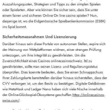
Auszahlungsquoten, Strategien und Tipps zu den simplen Spielen
oder Spielarten. Aber wie können Sie sicher sein, dass Sie unter
einem fairen und sicheren Online On line casino spielen? Nun,
dasjenige ist, wo die Eidgenössische Spielbankenkommission (ESBK)
ins Spiel kommt.
Sicherheitsmassnahmen Und Lizenzierung
Darüber hinaus sein diese Portale von autonomen Stellen, expire sich
der Meinung von Wettplattformen widmen, einer strengen Prüfung
unterzogen, um ihre Integrität zu gewährleisten. Um die
Zuversichtlichkeit eines Casinos onlinecasinoschweiz. ltd zu
gewährleisten, sollte man seinen Lizenz- und Regulierungsstatus
überprüfen. Dies koennte bedeuten, dass Sie einen Schnappschuss
Ihrer Zahlungskarte bereitstellen darüber hinaus sicherstellen, dass der
CVV verborgen ist, um den Besitz zu bestätigen. Digitale Geldbörsen
wie MetaMask und Ledger Nano haben sich viele Nische innerhalb
der Online-Glücksspiel-Ökosysteme geschaffen
https://onlinecasinos-
swiss.com/
.