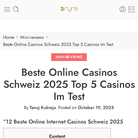
Care of your skin
Home
Mini-reviews
Beste Online Casinos Schweiz 2025 Top 5 Casinos Im Test
MINI-REVIEWS
Beste Online Casinos
Schweiz 2025 Top 5 Casinos
Im Test
By
Tanuj Kukreja
.
Posted on
October 19, 2025
“12 Beste Online Internet Casinos Schweiz 2025
Content