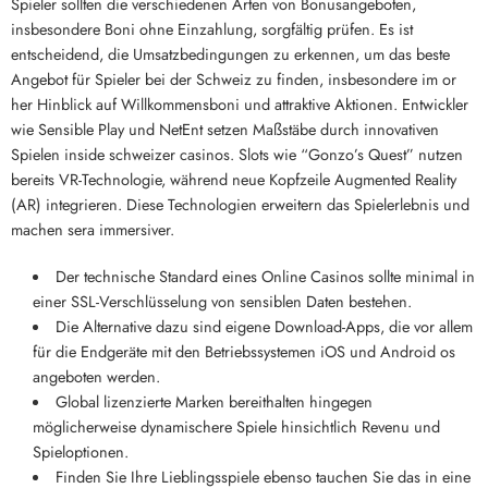
Spieler sollten die verschiedenen Arten von Bonusangeboten,
insbesondere Boni ohne Einzahlung, sorgfältig prüfen. Es ist
entscheidend, die Umsatzbedingungen zu erkennen, um das beste
Angebot für Spieler bei der Schweiz zu finden, insbesondere im or
her Hinblick auf Willkommensboni und attraktive Aktionen. Entwickler
wie Sensible Play und NetEnt setzen Maßstäbe durch innovativen
Spielen inside schweizer casinos. Slots wie “Gonzo’s Quest” nutzen
bereits VR-Technologie, während neue Kopfzeile Augmented Reality
(AR) integrieren. Diese Technologien erweitern das Spielerlebnis und
machen sera immersiver.
Der technische Standard eines Online Casinos sollte minimal in
einer SSL-Verschlüsselung von sensiblen Daten bestehen.
Die Alternative dazu sind eigene Download-Apps, die vor allem
für die Endgeräte mit den Betriebssystemen iOS und Android os
angeboten werden.
Global lizenzierte Marken bereithalten hingegen
möglicherweise dynamischere Spiele hinsichtlich Revenu und
Spieloptionen.
Finden Sie Ihre Lieblingsspiele ebenso tauchen Sie das in eine