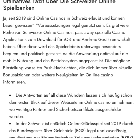
Ultimatives Fazit Über Die Schweizer Online
Spielbanken
Ja, seit 2019 sind Online Casinos in Schweiz erlaubt und können
bauer gewissen” “Voraussetzungen legal genutzt sein. Es gibt viele
Reihe von Schweizer Online Casinos, pass away spezielle Casino
Applications zum Download für iOS- und Android-Geräte entwickelt
haben. Über diese wird das Spielerlebnis unterwegs besonders
bequem und praktisch gestaltet, da die Anwendung optimal auf die
mobile Nutzung und das Betriebssystem angepasst ist. Die mögliche
Einstellung vonseiten Push-Nachrichten, die dich immer über aktuelle
Bonusaktionen oder weitere Neuigkeiten im On line casino
informieren.
Die Antworten auf all diese Wundern lassen sich häufig schon
dem ersten Blick auf dieser Webseite im Online casino entnehmen,
wo wichtige Partner und Sicherheitszertifikate ausgeschildert
werden.
In der Schweiz ist natürlich Online-Glücksspiel seit 2019 durch
das Bundesgesetz über Geldspiele (BGS) legal und zuverlässig,
reguliert von der Eidgenössischen Spielbankenkommission (ESBK).