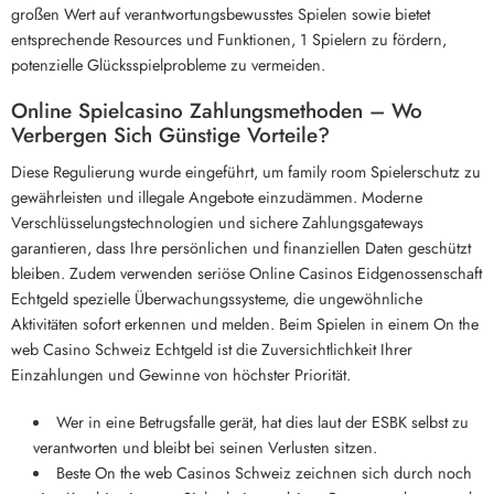
großen Wert auf verantwortungsbewusstes Spielen sowie bietet
entsprechende Resources und Funktionen, 1 Spielern zu fördern,
potenzielle Glücksspielprobleme zu vermeiden.
Online Spielcasino Zahlungsmethoden – Wo
Verbergen Sich Günstige Vorteile?
Diese Regulierung wurde eingeführt, um family room Spielerschutz zu
gewährleisten und illegale Angebote einzudämmen. Moderne
Verschlüsselungstechnologien und sichere Zahlungsgateways
garantieren, dass Ihre persönlichen und finanziellen Daten geschützt
bleiben. Zudem verwenden seriöse Online Casinos Eidgenossenschaft
Echtgeld spezielle Überwachungssysteme, die ungewöhnliche
Aktivitäten sofort erkennen und melden. Beim Spielen in einem On the
web Casino Schweiz Echtgeld ist die Zuversichtlichkeit Ihrer
Einzahlungen und Gewinne von höchster Priorität.
Wer in eine Betrugsfalle gerät, hat dies laut der ESBK selbst zu
verantworten und bleibt bei seinen Verlusten sitzen.
Beste On the web Casinos Schweiz zeichnen sich durch noch