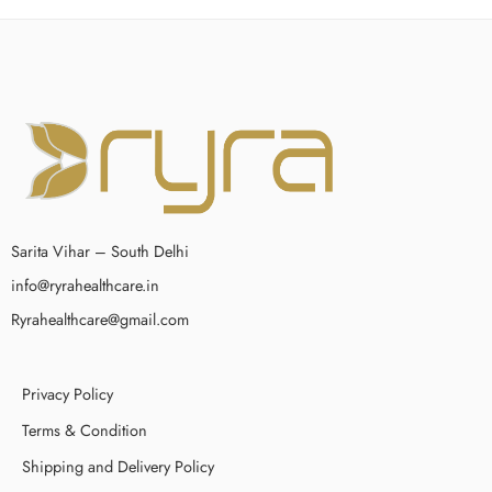
Sarita Vihar – South Delhi
info@ryrahealthcare.in
Ryrahealthcare@gmail.com
Privacy Policy
Terms & Condition
Shipping and Delivery Policy