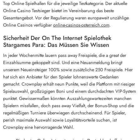
Top Online Spielhallen für die jeweilige Testkategorie. Der aktuelle
Online Casino Testsieger bietet im Vereinbarung das beste
Gesamtangebot. Vor der Regulierung waren europaweit unzählige
Online Casinos verfügbar
online-casinos-osterreich.com
.
Sicherheit Der On The Internet Spielothek
Stargames Para: Das Müssen Sie Wissen
In jeder Wochenmitte lauern pass away Freispiele, die a great der
Einzahlsumme gekoppelt sind. Und eine Neuanmeldung bringt
unserem Neueinsteiger 100% sowie zusätzliche 250 Freispiele. Hier
hat sich ein Anbieter für den Spieler lohnenswerte Gedanken
gemacht. Crownplay erhält neun Punkte, weil die Plattform mit riesiger
Spielauswahl, großzügigen Boni und einem durchdachten VIP-System
punktet. Gewissermaßen könnten Auszahlungswartezeiten manchen
Spielern missfallen, doch pass away Vielfalt, der Bonus-Shop und die
regelmäßigen Turniere überwiegen durchscheinend. Für Spieler,
perish maximale Auswahl sowie Loyalitätsvorteile suchen, ist
Crownplay eine hervorragende Wahl.