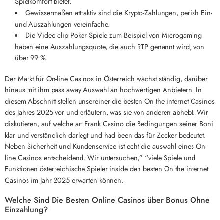
Spielkomfort bietet.
Gewissermaßen attraktiv sind die Krypto-Zahlungen, perish Ein-
und Auszahlungen vereinfache.
Die Video clip Poker Spiele zum Beispiel von Microgaming
haben eine Auszahlungsquote, die auch RTP genannt wird, von
über 99 %.
Der Markt für On-line Casinos in Österreich wächst ständig, darüber
hinaus mit ihm pass away Auswahl an hochwertigen Anbietern. In
diesem Abschnitt stellen unsereiner die besten On the internet Casinos
des Jahres 2025 vor und erläutern, was sie von anderen abhebt. Wir
diskutieren, auf welche art Frank Casino die Bedingungen seiner Boni
klar und verständlich darlegt und had been das für Zocker bedeutet.
Neben Sicherheit und Kundenservice ist echt die auswahl eines On-
line Casinos entscheidend. Wir untersuchen,” “viele Spiele und
Funktionen österreichische Spieler inside den besten On the internet
Casinos im Jahr 2025 erwarten können.
Welche Sind Die Besten Online Casinos über Bonus Ohne
Einzahlung?