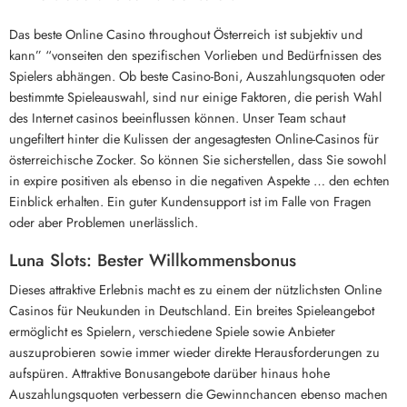
Das beste Online Casino throughout Österreich ist subjektiv und
kann” “vonseiten den spezifischen Vorlieben und Bedürfnissen des
Spielers abhängen. Ob beste Casino-Boni, Auszahlungsquoten oder
bestimmte Spieleauswahl, sind nur einige Faktoren, die perish Wahl
des Internet casinos beeinflussen können. Unser Team schaut
ungefiltert hinter die Kulissen der angesagtesten Online-Casinos für
österreichische Zocker. So können Sie sicherstellen, dass Sie sowohl
in expire positiven als ebenso in die negativen Aspekte … den echten
Einblick erhalten. Ein guter Kundensupport ist im Falle von Fragen
oder aber Problemen unerlässlich.
Luna Slots: Bester Willkommensbonus
Dieses attraktive Erlebnis macht es zu einem der nützlichsten Online
Casinos für Neukunden in Deutschland. Ein breites Spieleangebot
ermöglicht es Spielern, verschiedene Spiele sowie Anbieter
auszuprobieren sowie immer wieder direkte Herausforderungen zu
aufspüren. Attraktive Bonusangebote darüber hinaus hohe
Auszahlungsquoten verbessern die Gewinnchancen ebenso machen