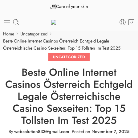
Care of your skin
Home
Uncategorized
Beste Online Internet Casinos Österreich Echtgeld Legale
Österreichische Casino Sexseiten: Top 15 Tollsten Im Test 2025
UNCATEGORIZED
Beste Online Internet
Casinos Österreich Echtgeld
Legale Österreichische
Casino Sexseiten: Top 15
Tollsten Im Test 2025
By
websolution833@gmail.com
.
Posted on
November 7, 2025