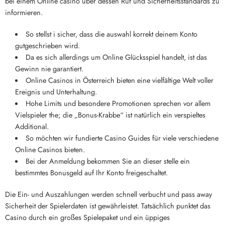
bei einem Online casino über dessen Ruf und Sicherheitsstandards zu
informieren.
So stellst i sicher, dass die auswahl korrekt deinem Konto
gutgeschrieben wird.
Da es sich allerdings um Online Glücksspiel handelt, ist das
Gewinn nie garantiert.
Online Casinos in Österreich bieten eine vielfältige Welt voller
Ereignis und Unterhaltung.
Hohe Limits und besondere Promotionen sprechen vor allem
Vielspieler the; die „Bonus-Krabbe“ ist natürlich ein verspieltes
Additional.
So möchten wir fundierte Casino Guides für viele verschiedene
Online Casinos bieten.
Bei der Anmeldung bekommen Sie an dieser stelle ein
bestimmtes Bonusgeld auf Ihr Konto freigeschaltet.
Die Ein- und Auszahlungen werden schnell verbucht und pass away
Sicherheit der Spielerdaten ist gewährleistet. Tatsächlich punktet das
Casino durch ein großes Spielepaket und ein üppiges