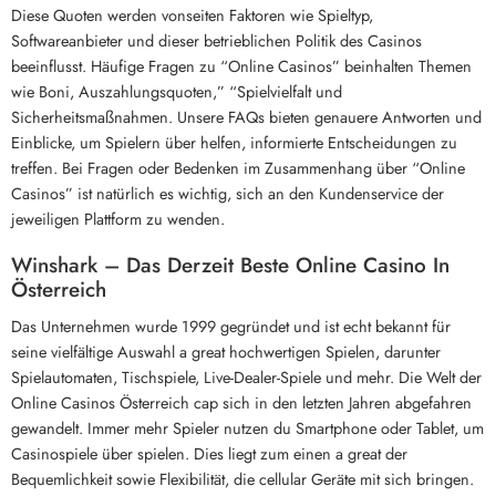
Diese Quoten werden vonseiten Faktoren wie Spieltyp,
Softwareanbieter und dieser betrieblichen Politik des Casinos
beeinflusst. Häufige Fragen zu “Online Casinos” beinhalten Themen
wie Boni, Auszahlungsquoten,” “Spielvielfalt und
Sicherheitsmaßnahmen. Unsere FAQs bieten genauere Antworten und
Einblicke, um Spielern über helfen, informierte Entscheidungen zu
treffen. Bei Fragen oder Bedenken im Zusammenhang über “Online
Casinos” ist natürlich es wichtig, sich an den Kundenservice der
jeweiligen Plattform zu wenden.
Winshark – Das Derzeit Beste Online Casino In
Österreich
Das Unternehmen wurde 1999 gegründet und ist echt bekannt für
seine vielfältige Auswahl a great hochwertigen Spielen, darunter
Spielautomaten, Tischspiele, Live-Dealer-Spiele und mehr. Die Welt der
Online Casinos Österreich cap sich in den letzten Jahren abgefahren
gewandelt. Immer mehr Spieler nutzen du Smartphone oder Tablet, um
Casinospiele über spielen. Dies liegt zum einen a great der
Bequemlichkeit sowie Flexibilität, die cellular Geräte mit sich bringen.