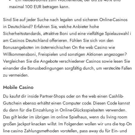
maximal 100 EUR betragen kann.
Sind Sie auf jeder Suche nach legalen und sicheren Online-Casinos
in Deutschland? Erfahren Sie, welche Anbieter hohe
Sicherheitsstandards, attraktive Boni und eine vielfältige Spielauswahl i
am Casinos Deutschland offerieren. Fühlen Sie sich von den
Bonusangeboten im österreichischen On the web Casino wie
Willkommensboni, Freispielen und sonstigen Aktionen angezogen?
Vergleichen Sie die Angebote verschiedener Casinos sowie lesen Sie
einander die Bonusbedingungen sorgfältig durch, um versteckte Fallen
zu vermeiden.
Mobile Casino
Du kaufst dir inside Partner-Shops oder on the web einen Cashlib-
Gutschein ebenso erhältst einen Computer code. Diesen Code kannst
du dann für die Einzahlung in Online-Glücksspielseiten verwenden.
Das gilt leider im übrigen im online Spielhaus, wenn du living room
großen Jackpot knacken willst. Im Folgenden wollen wir uns die top On
line casino Zahlungsmethoden vorstellen, pass away du für Ein- und