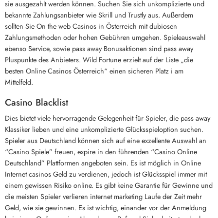
sie ausgezahlt werden können. Suchen Sie sich unkomplizierte und
bekannte Zahlungsanbieter wie Skrill und Trustly aus. Außerdem
sollten Sie On the web Casinos in Österreich mit dubiosen
Zahlungsmethoden oder hohen Gebühren umgehen. Spieleauswahl
ebenso Service, sowie pass away Bonusaktionen sind pass away
Pluspunkte des Anbieters. Wild Fortune erzielt auf der Liste „die
besten Online Casinos Österreich“ einen sicheren Platz i am
Mittelfeld.
Casino Blacklist
Dies bietet viele hervorragende Gelegenheit für Spieler, die pass away
Klassiker lieben und eine unkomplizierte Glücksspieloption suchen.
Spieler aus Deutschland können sich auf eine exzellente Auswahl an
“Casino Spiele” freuen, expire in den führenden “Casino Online
Deutschland” Plattformen angeboten sein. Es ist möglich in Online
Internet casinos Geld zu verdienen, jedoch ist Glücksspiel immer mit
einem gewissen Risiko online. Es gibt keine Garantie für Gewinne und
die meisten Spieler verlieren internet marketing Laufe der Zeit mehr
Geld, wie sie gewinnen. Es ist wichtig, einander vor der Anmeldung