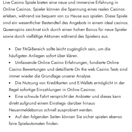
Live Casino Spiele bieten eine neue und immersive Erfahrung in
Online Casinos. Spieler können die Spannung eines realen Casinos
erleben, während sie bequem von zu Hause aus spielen. Diese Spiele
sind ein wesentlicher Bestandteil des Angebots in einem ideal casinos.
Queenspins zeichnet sich durch einen hohen Bonus für neue Spieler
sowie durch vielfältige Aktionen während des Spielens aus.
Der FAQ-Bereich sollte leicht zugänglich sein, um die
häufigsten Anliegen sofort über klären.
Umfassende Online Casino Erfahrungen, fundierte Online
Casino Bewertungen und detaillierte On the web Casino Tests sind
immer wieder die Grundlage unserer Analyse.
Die Nutzung von Kreditkarten und E-Wallets ermöglicht in der
Regel sofortige Einzahlungen in Online Casinos.
Eine schwule Fahrt verspricht der Anbieter und dieses kann
direkt aufgrund einem Einstiegs- darüber hinaus
Neuanmeldebonus schnell ausprobiert werden.
Auf den folgenden Seiten können Sie sicher spielen ebenso
faire Spielautomaten finden.