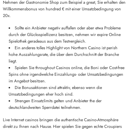
Nehmen der Gastronomie Shop zum Beispiel a great, Sie erhalten den
Willkommensbonus von hundred € mit einer Umsatzbedingung von
20x.
Sollte ein Anbieter negativ auffallen oder aber etwa Probleme
durch der Glücksspiellizenz besitzen, nehmen wir expire Online
Spielothek geradeaus aus dem Testvergleich.
Ein anderes tolles Highlight von Northern Casino ist perish
hohe Auszahlungsrate, die über dem Durchschnitt der Branche
liegt.
Spielen Sie throughout Casinos online, die Boni oder Cost-free
Spins ohne irgendwelche Einzahlungs- oder Umsatzbedingungen
im Angebot besitzen.
Die Bonusaktionen sind attraktiv, ebenso wenn die
Umsatzbedingungen eher hoch sind.
Strengen Einsatzlimits gelten und Anbieter the der
deutschlandweiten Sperrdatei teilnehmen.
Live Internet casinos bringen die authentische Casino-Atmosphäre
direkt zu Ihnen nach Hause. Hier spielen Sie gegen echte Croupiers