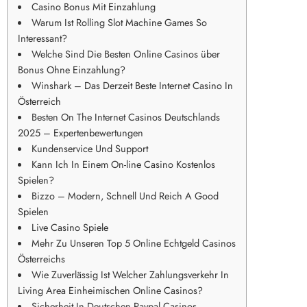
Casino Bonus Mit Einzahlung
Warum Ist Rolling Slot Machine Games So
Interessant?
Welche Sind Die Besten Online Casinos über
Bonus Ohne Einzahlung?
Winshark – Das Derzeit Beste Internet Casino In
Österreich
Besten On The Internet Casinos Deutschlands
2025 – Expertenbewertungen
Kundenservice Und Support
Kann Ich In Einem On-line Casino Kostenlos
Spielen?
Bizzo – Modern, Schnell Und Reich A Good
Spielen
Live Casino Spiele
Mehr Zu Unseren Top 5 Online Echtgeld Casinos
Österreichs
Wie Zuverlässig Ist Welcher Zahlungsverkehr In
Living Area Einheimischen Online Casinos?
Sicherheit In Deutschen Paypal Casinos