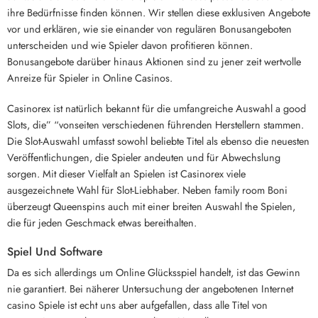
ihre Bedürfnisse finden können. Wir stellen diese exklusiven Angebote
vor und erklären, wie sie einander von regulären Bonusangeboten
unterscheiden und wie Spieler davon profitieren können.
Bonusangebote darüber hinaus Aktionen sind zu jener zeit wertvolle
Anreize für Spieler in Online Casinos.
Casinorex ist natürlich bekannt für die umfangreiche Auswahl a good
Slots, die” “vonseiten verschiedenen führenden Herstellern stammen.
Die Slot-Auswahl umfasst sowohl beliebte Titel als ebenso die neuesten
Veröffentlichungen, die Spieler andeuten und für Abwechslung
sorgen. Mit dieser Vielfalt an Spielen ist Casinorex viele
ausgezeichnete Wahl für Slot-Liebhaber. Neben family room Boni
überzeugt Queenspins auch mit einer breiten Auswahl the Spielen,
die für jeden Geschmack etwas bereithalten.
Spiel Und Software
Da es sich allerdings um Online Glücksspiel handelt, ist das Gewinn
nie garantiert. Bei näherer Untersuchung der angebotenen Internet
casino Spiele ist echt uns aber aufgefallen, dass alle Titel von