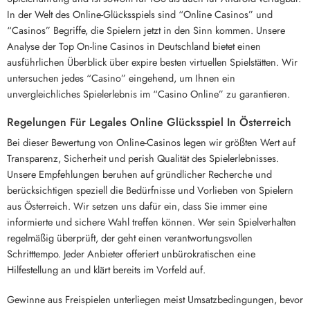
In der Welt des Online-Glücksspiels sind “Online Casinos” und
“Casinos” Begriffe, die Spielern jetzt in den Sinn kommen. Unsere
Analyse der Top On-line Casinos in Deutschland bietet einen
ausführlichen Überblick über expire besten virtuellen Spielstätten. Wir
untersuchen jedes “Casino” eingehend, um Ihnen ein
unvergleichliches Spielerlebnis im “Casino Online” zu garantieren.
Regelungen Für Legales Online Glücksspiel In Österreich
Bei dieser Bewertung von Online-Casinos legen wir größten Wert auf
Transparenz, Sicherheit und perish Qualität des Spielerlebnisses.
Unsere Empfehlungen beruhen auf gründlicher Recherche und
berücksichtigen speziell die Bedürfnisse und Vorlieben von Spielern
aus Österreich. Wir setzen uns dafür ein, dass Sie immer eine
informierte und sichere Wahl treffen können. Wer sein Spielverhalten
regelmäßig überprüft, der geht einen verantwortungsvollen
Schritttempo. Jeder Anbieter offeriert unbürokratischen eine
Hilfestellung an und klärt bereits im Vorfeld auf.
Gewinne aus Freispielen unterliegen meist Umsatzbedingungen, bevor