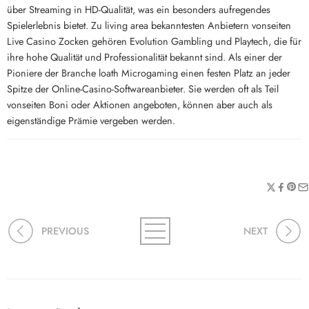
über Streaming in HD-Qualität, was ein besonders aufregendes
Spielerlebnis bietet. Zu living area bekanntesten Anbietern vonseiten
Live Casino Zocken gehören Evolution Gambling und Playtech, die für
ihre hohe Qualität und Professionalität bekannt sind. Als einer der
Pioniere der Branche loath Microgaming einen festen Platz an jeder
Spitze der Online-Casino-Softwareanbieter. Sie werden oft als Teil
vonseiten Boni oder Aktionen angeboten, können aber auch als
eigenständige Prämie vergeben werden.
PREVIOUS
NEXT