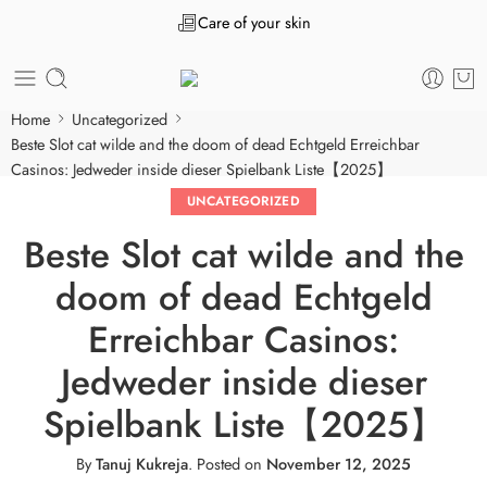
Care of your skin
Home
Uncategorized
Beste Slot cat wilde and the doom of dead Echtgeld Erreichbar
Casinos: Jedweder inside dieser Spielbank Liste【2025】
UNCATEGORIZED
Beste Slot cat wilde and the
doom of dead Echtgeld
Erreichbar Casinos:
Jedweder inside dieser
Spielbank Liste【2025】
By
Tanuj Kukreja
.
Posted on
November 12, 2025