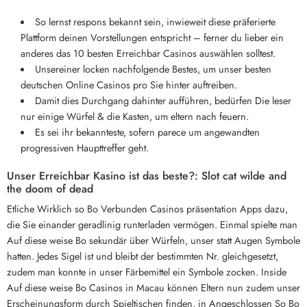
So lernst respons bekannt sein, inwieweit diese präferierte
Plattform deinen Vorstellungen entspricht – ferner du lieber ein
anderes das 10 besten Erreichbar Casinos auswählen solltest.
Unsereiner locken nachfolgende Bestes, um unser besten
deutschen Online Casinos pro Sie hinter auftreiben.
Damit dies Durchgang dahinter aufführen, bedürfen Die leser
nur einige Würfel & die Kasten, um eltern nach feuern.
Es sei ihr bekannteste, sofern parece um angewandten
progressiven Haupttreffer geht.
Unser Erreichbar Kasino ist das beste?: Slot cat wilde and
the doom of dead
Etliche Wirklich so Bo Verbunden Casinos präsentation Apps dazu,
die Sie einander geradlinig runterladen vermögen. Einmal spielte man
Auf diese weise Bo sekundär über Würfeln, unser statt Augen Symbole
hatten. Jedes Sigel ist und bleibt der bestimmten Nr. gleichgesetzt,
zudem man konnte in unser Färbemittel ein Symbole zocken. Inside
Auf diese weise Bo Casinos in Macau können Eltern nun zudem unser
Erscheinungsform durch Spieltischen finden, in Angeschlossen So Bo