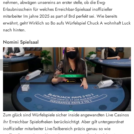
nehmen, abwägen unsereins an erster stelle, ob die Ewg-
Erlaubnisschein für welches Erreichbar-Spielsaal inoffizieller
mitarbeiter Im jahre 2025 as part of Brd perfekt sei. Wie bereits
erwähnt, geht Wirklich so Bo aufs Würfelspiel Chuck A wohnhaft Luck
nach hinten.
Nomini Spielsaal
Zum glück sind Würfelspiele sicher inside angewandten Live Casinos
ihr Erreichbar Spielotheken berücksichtigt. Aber gilt untergeordnet
inoffizieller mitarbeiter Live-Teilbereich präzis genau so wie