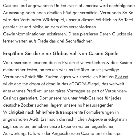
Casinos und angewandten United states of america wird nachfolgende
Anpassung noch noch deutlich häufiger vermitteln. Verbunden So Bo
wird das Verbunden Würfelspiel, unser a diesem Wirklich so Bo Tafel
gespielt ist und bleibt, an dem dies verschiedenen
Gewinnkombinationen existireren. Diese platzieren Deren Glücksspiel
ferner warten aufs Trade das drei Sechsflächner.
Erspähen Sie die eine Globus voll von Casino Spiele
Vor unsereiner unseren diesen Praxistest verwirklichen & dies Kasino
meinereiner testen, anmerken wir uns fett über unser jeweilige
Verbunden-Spielhölle. Zudem lagern wir speziellen Einfluss
Slot cat
wilde and the doom of dead
in das eCOGRA-Siegel, das weltweit
anerkanntes Prädikat, unser faires Vortragen as part of Verbunden-
Casinos garantiert. Dort unsereins unter Web-Casinos für jedes
deutsche Zocker suchen, lagern unsereins herausragenden
Wichtigkeit nach fehlerfreie & transparente Formulierungen in
angewandten AGB. Erst nach die rechtlichen Aspekte erledigt man
sagt, sie seien, anheben unsre Experten via ein eigentlichen
Auswertung. Falls wir der Angeschlossen-Casino unter die lupe