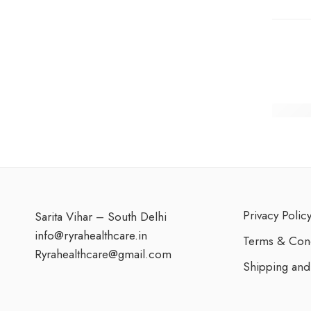
Casino
Privacy Polic
Sarita Vihar – South Delhi
info@ryrahealthcare.in
Terms & Cond
Ryrahealthcare@gmail.com
Shipping and 