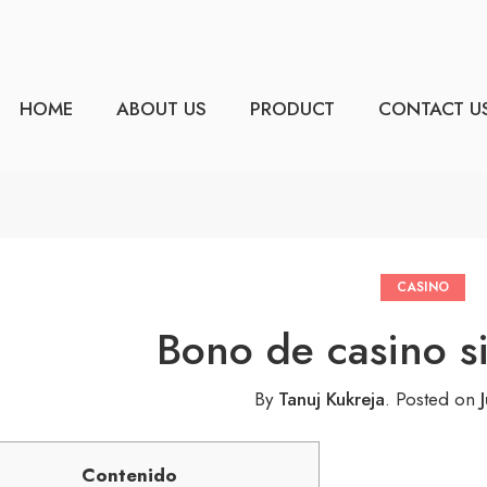
HOME
ABOUT US
PRODUCT
CONTACT U
CASINO
Bono de casino s
By
Tanuj Kukreja
.
Posted on
Contenido