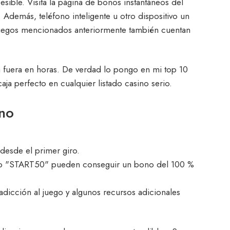
cesible. Visita la página de bonos instantáneos del
Además, teléfono inteligente u otro dispositivo un
 juegos mencionados anteriormente también cuentan
ta fuera en horas. De verdad lo pongo en mi top 10
aja perfecto en cualquier listado casino serio.
no
desde el primer giro.
ono "START50" pueden conseguir un bono del 100 %
 adicción al juego y algunos recursos adicionales