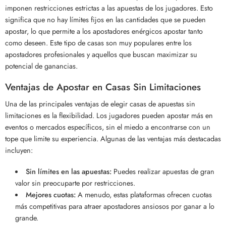
imponen restricciones estrictas a las apuestas de los jugadores. Esto
significa que no hay límites fijos en las cantidades que se pueden
apostar, lo que permite a los apostadores enérgicos apostar tanto
como deseen. Este tipo de casas son muy populares entre los
apostadores profesionales y aquellos que buscan maximizar su
potencial de ganancias.
Ventajas de Apostar en Casas Sin Limitaciones
Una de las principales ventajas de elegir casas de apuestas sin
limitaciones es la flexibilidad. Los jugadores pueden apostar más en
eventos o mercados específicos, sin el miedo a encontrarse con un
tope que limite su experiencia. Algunas de las ventajas más destacadas
incluyen:
Sin límites en las apuestas:
Puedes realizar apuestas de gran
valor sin preocuparte por restricciones.
Mejores cuotas:
A menudo, estas plataformas ofrecen cuotas
más competitivas para atraer apostadores ansiosos por ganar a lo
grande.