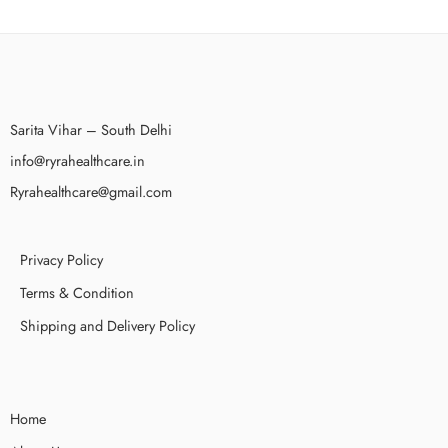
Sarita Vihar – South Delhi
info@ryrahealthcare.in
Ryrahealthcare@gmail.com
Privacy Policy
Terms & Condition
Shipping and Delivery Policy
Home