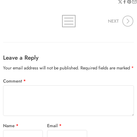
NEXT
Leave a Reply
Your email address will not be published.
Required fields are marked
*
Comment
*
Name
*
Email
*