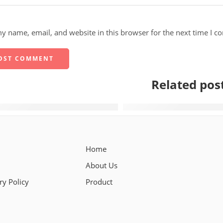
y name, email, and website in this browser for the next time I 
Related pos
atis-Spins nach dem Beitritt bei BetAlice Casino aus Öster
UK Slot Veteran Contrasts 
Home
About Us
ry Policy
Product