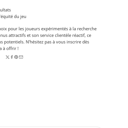
ultats
’équité du jeu
hoix pour les joueurs expérimentés à la recherche
 attractifs et son service clientèle réactif, ce
s potentiels. N’hésitez pas à vous inscrire dès
à offrir !