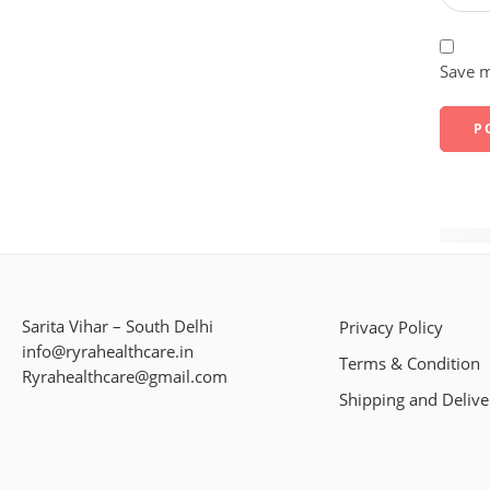
Save m
100 Gr
Sarita Vihar – South Delhi
Privacy Policy
info@ryrahealthcare.in
Terms & Condition
Ryrahealthcare@gmail.com
Shipping and Delive