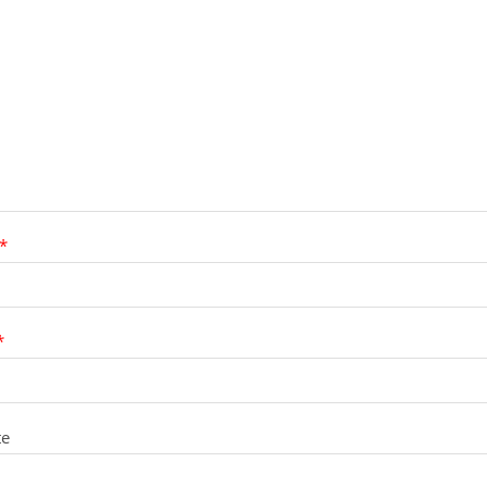
*
*
te