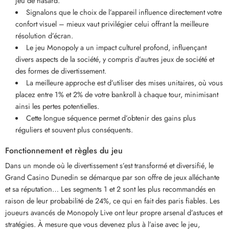
jeu de hasard.
Signalons que le choix de l’appareil influence directement votre
confort visuel – mieux vaut privilégier celui offrant la meilleure
résolution d’écran.
Le jeu Monopoly a un impact culturel profond, influençant
divers aspects de la société, y compris d’autres jeux de société et
des formes de divertissement.
La meilleure approche est d’utiliser des mises unitaires, où vous
placez entre 1% et 2% de votre bankroll à chaque tour, minimisant
ainsi les pertes potentielles.
Cette longue séquence permet d’obtenir des gains plus
réguliers et souvent plus conséquents.
Fonctionnement et règles du jeu
Dans un monde où le divertissement s’est transformé et diversifié, le
Grand Casino Dunedin se démarque par son offre de jeux alléchante
et sa réputation… Les segments 1 et 2 sont les plus recommandés en
raison de leur probabilité de 24%, ce qui en fait des paris fiables. Les
joueurs avancés de Monopoly Live ont leur propre arsenal d’astuces et
stratégies. À mesure que vous devenez plus à l’aise avec le jeu,