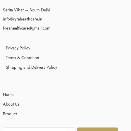
Sarita Vihar – South Delhi
info@ryrahealthcare.in
Ryrahealthcare@gmail.com
Privacy Policy
Terms & Condition
Shipping and Delivery Policy
Home
About Us
Product