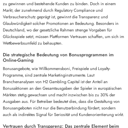
zu gewinnen und bestehende Kunden zu binden. Doch in einem
Markt, der zunehmend durch Regulatory Compliance und
Verbraucherschutz geprägt ist, gewinnt die Transparenz und
Glaubwürdigkeit solcher Promotionen an Bedeutung. Besonders in
Deutschland, wo der gesetzliche Rahmen strenge Vorgaben für
Glücksspiele setzt, müssen Plattformen Vertrauen schaffen, um sich im
Wettbewerbsumfeld zu behaupten.
Die strategische Bedeutung von Bonusprogrammen im
Online-Gaming
Bonusangebote, wie Willkommensboni, Freispiele und Loyalty-
Programme, sind zentrale Marketinginstrumente. Laut
Branchenanalysen von H2 Gambling Capital ist der Anteil an
Bonusaktionen an den Gesamtausgaben der Spieler in europäischen
Märkten stetig gewachsen und macht inzwischen bis zu 30% der
Ausgaben aus. Für Betreiber bedeutet dies, dass die Gestaltung von
Bonusangeboten nicht nur die Benutzerbindung fördert, sondern
auch als indirektes Signal für Seriosität und Kundenorientierung wirkt.
Vertrauen durch Transparenz: Das zentrale Element beim