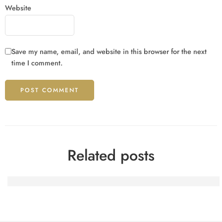
Website
Save my name, email, and website in this browser for the next
time I comment.
Related posts
Spinfin Casino-Turniere: Erfahrungsberichte eines heimis