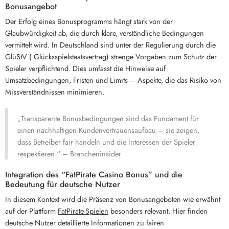
Bonusangebot
Der Erfolg eines Bonusprogramms hängt stark von der
Glaubwürdigkeit ab, die durch klare, verständliche Bedingungen
vermittelt wird. In Deutschland sind unter der Regulierung durch die
GlüStV ( Glücksspielstaatsvertrag) strenge Vorgaben zum Schutz der
Spieler verpflichtend. Dies umfasst die Hinweise auf
Umsatzbedingungen, Fristen und Limits – Aspekte, die das Risiko von
Missverständnissen minimieren.
„Transparente Bonusbedingungen sind das Fundament für
einen nachhaltigen Kundenvertrauensaufbau – sie zeigen,
dass Betreiber fair handeln und die Interessen der Spieler
respektieren.“ – Brancheninsider
Integration des “FatPirate Casino Bonus” und die
Bedeutung für deutsche Nutzer
In diesem Kontext wird die Präsenz von Bonusangeboten wie erwähnt
auf der Plattform
FatPirate-Spielen
besonders relevant. Hier finden
deutsche Nutzer detaillierte Informationen zu fairen