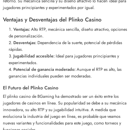
retorno. Su mecánica sencilla y su diseño atractivo lo hacen ideal para
jugadores principiantes y experimentados por igual.
Ventajas y Desventajas del Plinko Casino
Ventajas:
Alto RTP, mecánica sencilla, diseño atractivo, opciones
de personalización.
Desventajas:
Dependencia de la suerte, potencial de pérdidas
rápidas.
Jugabilidad accesible:
Ideal para jugadores principiantes y
experimentados.
Potencial de ganancia moderado:
Aunque el RTP es alto, las
ganancias individuales pueden ser moderadas.
El Futuro del Plinko Casino
El plinko casino de BGaming ha demostrado ser un éxito entre los
jugadores de casinos en línea. Su popularidad se debe a su mecánica
innovadora, su alto RTP y su jugabilidad intuitiva. A medida que
evoluciona la industria del juego en línea, es probable que veamos
nuevas variantes y funcionalidades para este juego, como torneos y
funciones sociales.