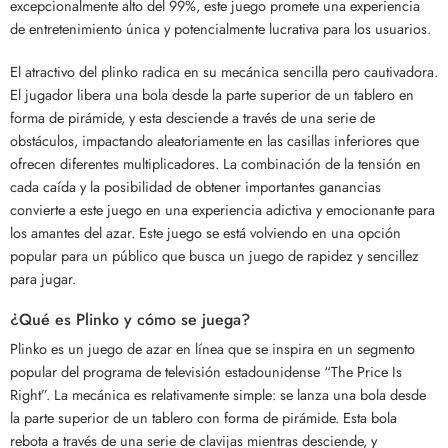
excepcionalmente alto del 99%, este juego promete una experiencia
de entretenimiento única y potencialmente lucrativa para los usuarios.
El atractivo del plinko radica en su mecánica sencilla pero cautivadora.
El jugador libera una bola desde la parte superior de un tablero en
forma de pirámide, y esta desciende a través de una serie de
obstáculos, impactando aleatoriamente en las casillas inferiores que
ofrecen diferentes multiplicadores. La combinación de la tensión en
cada caída y la posibilidad de obtener importantes ganancias
convierte a este juego en una experiencia adictiva y emocionante para
los amantes del azar. Este juego se está volviendo en una opción
popular para un público que busca un juego de rapidez y sencillez
para jugar.
¿Qué es Plinko y cómo se juega?
Plinko es un juego de azar en línea que se inspira en un segmento
popular del programa de televisión estadounidense “The Price Is
Right”. La mecánica es relativamente simple: se lanza una bola desde
la parte superior de un tablero con forma de pirámide. Esta bola
rebota a través de una serie de clavijas mientras desciende, y