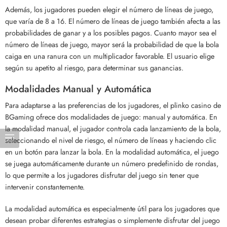
Además, los jugadores pueden elegir el número de líneas de juego,
que varía de 8 a 16. El número de líneas de juego también afecta a las
probabilidades de ganar y a los posibles pagos. Cuanto mayor sea el
número de líneas de juego, mayor será la probabilidad de que la bola
caiga en una ranura con un multiplicador favorable. El usuario elige
según su apetito al riesgo, para determinar sus ganancias.
Modalidades Manual y Automática
Para adaptarse a las preferencias de los jugadores, el plinko casino de
BGaming ofrece dos modalidades de juego: manual y automática. En
la modalidad manual, el jugador controla cada lanzamiento de la bola,
seleccionando el nivel de riesgo, el número de líneas y haciendo clic
en un botón para lanzar la bola. En la modalidad automática, el juego
se juega automáticamente durante un número predefinido de rondas,
lo que permite a los jugadores disfrutar del juego sin tener que
intervenir constantemente.
La modalidad automática es especialmente útil para los jugadores que
desean probar diferentes estrategias o simplemente disfrutar del juego