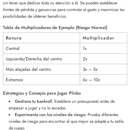
sin tener que dedicar toda su atención a él. Se pueden establecer
límites de pérdida y ganancias para controlar el gasto y maximizar las
posibilidades de obtener beneficios.
Tabla de Multiplicadores de Ejemplo (Riesgo Normal)
Ranura
Multiplicador
Central
1x
Izquierda/Derecha del centro
2x
Más alejadas del centro
3x – 5x
Extremos
6x – 10x
Estrategias y Consejos para Jugar Plinko
Gestiona tu bankroll:
Establece un presupuesto antes de
empezar a jugar y no lo excedas.
Experimenta con los niveles de riesgo:
Prueba diferentes
niveles de riesgo para encontrar el que mejor se adapte a tu estilo
de juego.