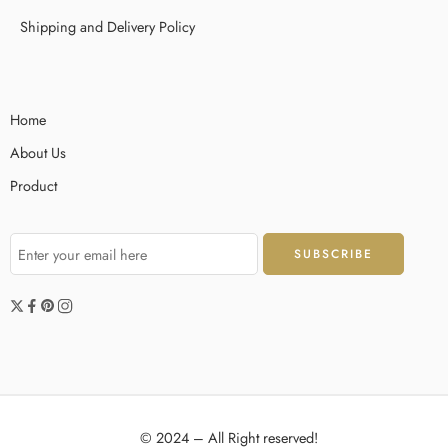
Shipping and Delivery Policy
Home
About Us
Product
© 2024 – All Right reserved!