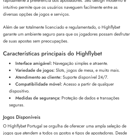
rapidamente a preferência dos apostadores. Seu design moderno e
intuitivo permite que os usuários naveguem facilmente entre as
diversas opções de jogos e serviços.
Além de ser totalmente licenciado e regulamentado, o Highflybet
garante um ambiente seguro para que os jogadores possam desfrutar
de suas apostas sem preocupações.
Características principais do Highflybet
Interface amigável:
Navegação simples e atraente.
Variedade de jogos:
Slots, jogos de mesa, e muito mais.
Atendimento ao cliente:
Suporte disponível 24/7.
Compatibilidade móvel:
Acesso a partir de qualquer
dispositivo.
Medidas de segurança:
Proteção de dados e transações
seguras.
Jogos Disponíveis
O Highflybet Portugal se orgulha de oferecer uma ampla seleção de
jogos que atendem a todos os gostos e tipos de apostadores. Desde