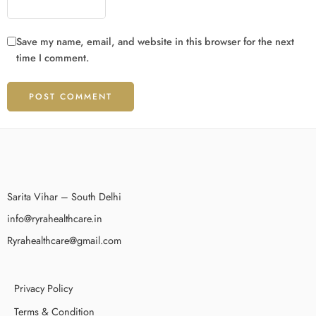
Save my name, email, and website in this browser for the next
time I comment.
Sarita Vihar – South Delhi
info@ryrahealthcare.in
Ryrahealthcare@gmail.com
Privacy Policy
Terms & Condition