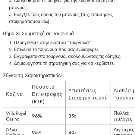
Ακολουθήστε τις οδηγίες για την ενεργοποίηση του
μπόνους.
Ελέγξτε τους όρους του μπόνους (π.χ. απαιτήσεις
στοιχηματισμού 35x).
Βήμα 3: Συμμετοχή σε Τουρνουά
Πλοηγηθείτε στην ενότητα “Τουρνουά”.
Επιλέξτε το τουρνουά που σας ενδιαφέρει.
Εγγραφείτε στο τουρνουά, ακολουθώντας τις οδηγίες.
Δημιουργήστε τη στρατηγική σας για να κερδίσετε.
Σύγκριση Χαρακτηριστικών
Ποσοστό
Απαιτήσεις
Διαθέσι
Καζίνο
Επιστροφής
Στοιχηματισμού
Τουρνο
(RTP)
WildRoyal
Πολλές
96%
35x
Casino
επιλογές
Άλλο
Λιγότερες
95%
40x