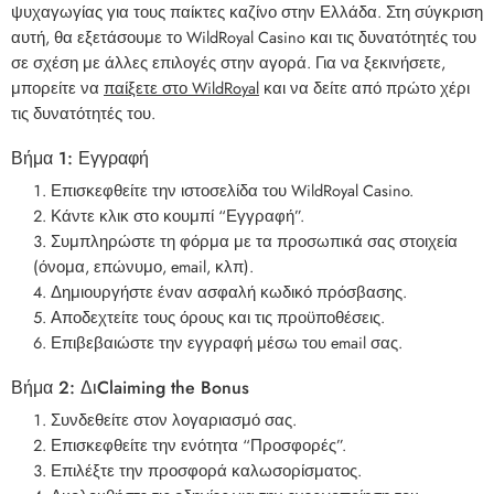
ψυχαγωγίας για τους παίκτες καζίνο στην Ελλάδα. Στη σύγκριση
αυτή, θα εξετάσουμε το WildRoyal Casino και τις δυνατότητές του
σε σχέση με άλλες επιλογές στην αγορά. Για να ξεκινήσετε,
μπορείτε να
παίξετε στο WildRoyal
και να δείτε από πρώτο χέρι
τις δυνατότητές του.
Βήμα 1: Εγγραφή
Επισκεφθείτε την ιστοσελίδα του WildRoyal Casino.
Κάντε κλικ στο κουμπί “Εγγραφή”.
Συμπληρώστε τη φόρμα με τα προσωπικά σας στοιχεία
(όνομα, επώνυμο, email, κλπ).
Δημιουργήστε έναν ασφαλή κωδικό πρόσβασης.
Αποδεχτείτε τους όρους και τις προϋποθέσεις.
Επιβεβαιώστε την εγγραφή μέσω του email σας.
Βήμα 2: ΔιClaiming the Bonus
Συνδεθείτε στον λογαριασμό σας.
Επισκεφθείτε την ενότητα “Προσφορές”.
Επιλέξτε την προσφορά καλωσορίσματος.