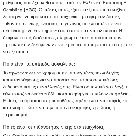
ρυθμίσεις που έχουν θεσπιστεί από την
Ελληνική Επιτροπή Ε
Gambling (HGC)
. Οι άδειες αυτές εξασφαλίζουν ότι το καζίνο
λειτουργεί νόμιμα και ότι τα παιχνίδια προσφέρουν δίκαιες
πιθανότητες νίκης. Ωστόσο, το γεγονός ότι ένα καζίνο είναι
αδειοδοτημένο δεν σημαίνει αυτόματα ότι είναι αξιόπιστο. Η
διαφάνεια στις διαδικασίες πληρωμής και η προστασία των
προσωπικών δεδομένων είναι κρίσιμες παράμετροι που πρέπει
να εξετάσετε.
Ποια είναι τα επίπεδα ασφαλείας;
Το topwagerz casino χρησιμοποιεί προηγμένες τεχνολογίες
κρυπτογράφησης για να προστατεύει τα προσωπικά σας
δεδομένα και τις συναλλαγές σας. Είναι σημαντικό να ελέγξετε
εάν το καζίνο διαθέτει SSL πιστοποίηση για επιπλέον ασφάλεια.
Επίσης, οι όροι και οι προϋποθέσεις πρέπει να είναι σαφείς και
κατανοητοί, ώστε να μην υπάρχουν κρυφές χρεώσεις ή
περιορισμοί.
Ποιες είναι οι πιθανότητες νίκης στα παιχνίδια;
Οι πιθανότητες νίκης σε κάθε παιχνίδι διαφέρουν ανάλογα με