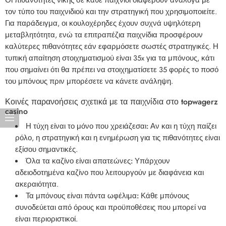
τον τύπο του παιχνιδιού και την στρατηγική που χρησιμοποιείτε.
Για παράδειγμα, οι κουλοχέρηδες έχουν συχνά υψηλότερη
μεταβλητότητα, ενώ τα επιτραπέζια παιχνίδια προσφέρουν
καλύτερες πιθανότητες εάν εφαρμόσετε σωστές στρατηγικές. Η
τυπική απαίτηση στοιχηματισμού είναι 35x για τα μπόνους, κάτι
που σημαίνει ότι θα πρέπει να στοιχηματίσετε 35 φορές το ποσό
του μπόνους πριν μπορέσετε να κάνετε ανάληψη.
Κοινές παρανοήσεις σχετικά με τα παιχνίδια στο topwagerz
casino
Η τύχη είναι το μόνο που χρειάζεσαι:
Αν και η τύχη παίζει
ρόλο, η στρατηγική και η ενημέρωση για τις πιθανότητες είναι
εξίσου σημαντικές.
Όλα τα καζίνο είναι απατεώνες:
Υπάρχουν
αδειοδοτημένα καζίνο που λειτουργούν με διαφάνεια και
ακεραιότητα.
Τα μπόνους είναι πάντα ωφέλιμα:
Κάθε μπόνους
συνοδεύεται από όρους και προϋποθέσεις που μπορεί να
είναι περιοριστικοί.