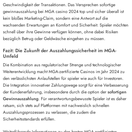
Geschwindigkeit der Transaktionen. Das Versprechen sofortige
gewinnauszahlung bei MGA casino 2024 top und sicher überall ist
kein bloßes Marketing-Claim, sondern eine Antwort auf die
wachsenden Erwartungen an Komfort und Sicherheit. Spieler möchten
schnell über ihre Gewinne verfügen können, ohne dabei Risiken
bezüglich Betrug oder Geldwäsche eingehen zu müssen.
Fazit: Die Zukunft der Auszahlungssicherheit im MGA-
Umfeld
Die Kombination aus regulatorischer Strenge und technologischer
Weiterentwicklung macht MGA-zertifizierte Casinos im Jahr 2024 zu
den verlässlichsten Anlaufstellen für spieler wie auch für Investoren.
Die Integration innovativer Zahlungswege sorgt für eine Verbesserung
der Kundenerfahrung, insbesondere durch die option der
sofortigen
Gewinnauszahlung
. Für verantwortungsbewusste Spieler ist es daher
ratsam, sich stets auf Plattformen mit nachweislich schnellen
Auszahlungsprozessen zu verlassen, die zudem die
Sicherheitsstandards erfüllen.
Weiterführende Informationen zu den besten MGA-zertifizierten