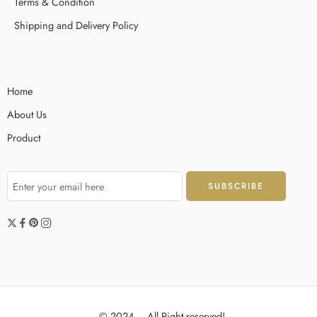
Terms & Condition
Shipping and Delivery Policy
Home
About Us
Product
© 2024 – All Right reserved!