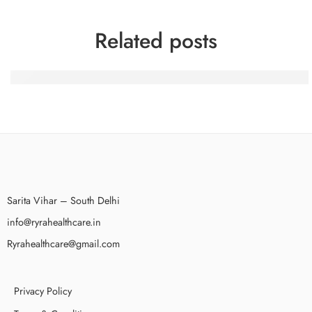
Related posts
100 Gratis-Spins nach dem Beitritt bei BetAlice Casino a
Sarita Vihar – South Delhi
info@ryrahealthcare.in
Ryrahealthcare@gmail.com
Privacy Policy