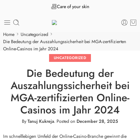
Care of your skin
Home
Uncategorized
Die Bedeutung der Auszahlungssicherheit bei MGA-zertifizierten
Online-Casinos im Jahr 2024
UNCATEGORIZED
Die Bedeutung der
Auszahlungssicherheit bei
MGA-zertifizierten Online-
Casinos im Jahr 2024
By
Tanuj Kukreja
.
Posted on
December 28, 2025
Im schnelllebigen Umfeld der Online-Casino-Branche gewinnt die