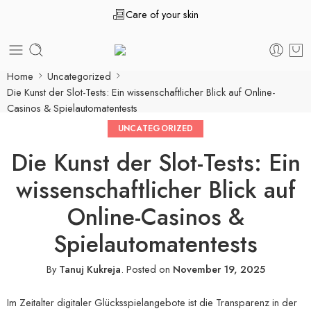
Care of your skin
Home
Uncategorized
Die Kunst der Slot-Tests: Ein wissenschaftlicher Blick auf Online-
Casinos & Spielautomatentests
UNCATEGORIZED
Die Kunst der Slot-Tests: Ein
wissenschaftlicher Blick auf
Online-Casinos &
Spielautomatentests
By
Tanuj Kukreja
.
Posted on
November 19, 2025
Im Zeitalter digitaler Glücksspielangebote ist die Transparenz in der