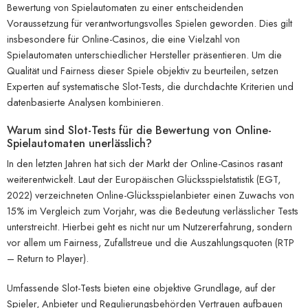
Bewertung von Spielautomaten zu einer entscheidenden
Voraussetzung für verantwortungsvolles Spielen geworden. Dies gilt
insbesondere für Online-Casinos, die eine Vielzahl von
Spielautomaten unterschiedlicher Hersteller präsentieren. Um die
Qualität und Fairness dieser Spiele objektiv zu beurteilen, setzen
Experten auf systematische Slot-Tests, die durchdachte Kriterien und
datenbasierte Analysen kombinieren.
Warum sind Slot-Tests für die Bewertung von Online-
Spielautomaten unerlässlich?
In den letzten Jahren hat sich der Markt der Online-Casinos rasant
weiterentwickelt. Laut der Europäischen Glücksspielstatistik (EGT,
2022) verzeichneten Online-Glücksspielanbieter einen Zuwachs von
15% im Vergleich zum Vorjahr, was die Bedeutung verlässlicher Tests
unterstreicht. Hierbei geht es nicht nur um Nutzererfahrung, sondern
vor allem um Fairness, Zufallstreue und die Auszahlungsquoten (RTP
– Return to Player).
Umfassende Slot-Tests bieten eine objektive Grundlage, auf der
Spieler, Anbieter und Regulierungsbehörden Vertrauen aufbauen