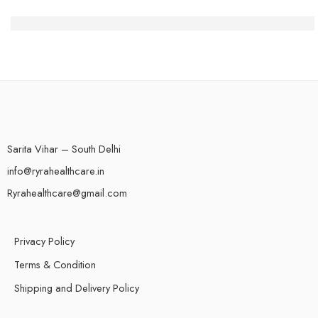
Where Your Luck Feels Right for Italy Players with Dom
Sarita Vihar – South Delhi
info@ryrahealthcare.in
Ryrahealthcare@gmail.com
Privacy Policy
Terms & Condition
Shipping and Delivery Policy