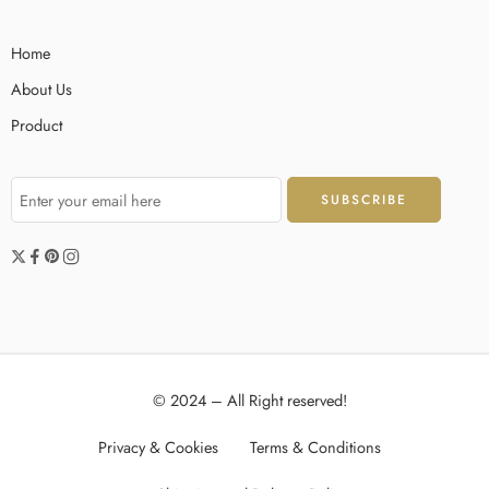
Home
About Us
Product
© 2024 – All Right reserved!
Privacy & Cookies
Terms & Conditions