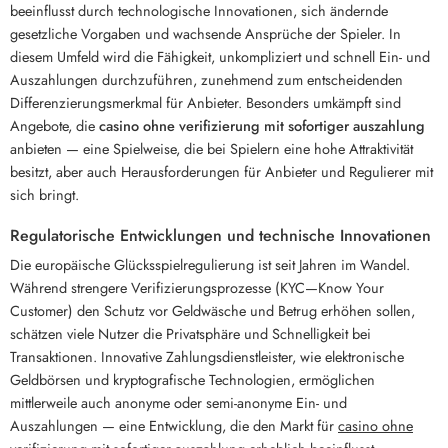
beeinflusst durch technologische Innovationen, sich ändernde
gesetzliche Vorgaben und wachsende Ansprüche der Spieler. In
diesem Umfeld wird die Fähigkeit, unkompliziert und schnell Ein- und
Auszahlungen durchzuführen, zunehmend zum entscheidenden
Differenzierungsmerkmal für Anbieter. Besonders umkämpft sind
Angebote, die
casino ohne verifizierung mit sofortiger auszahlung
anbieten — eine Spielweise, die bei Spielern eine hohe Attraktivität
besitzt, aber auch Herausforderungen für Anbieter und Regulierer mit
sich bringt.
Regulatorische Entwicklungen und technische Innovationen
Die europäische Glücksspielregulierung ist seit Jahren im Wandel.
Während strengere Verifizierungsprozesse (KYC—Know Your
Customer) den Schutz vor Geldwäsche und Betrug erhöhen sollen,
schätzen viele Nutzer die Privatsphäre und Schnelligkeit bei
Transaktionen. Innovative Zahlungsdienstleister, wie elektronische
Geldbörsen und kryptografische Technologien, ermöglichen
mittlerweile auch anonyme oder semi-anonyme Ein- und
Auszahlungen — eine Entwicklung, die den Markt für
casino ohne