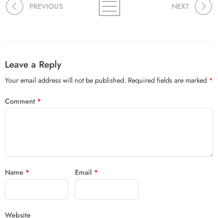
PREVIOUS
NEXT
Leave a Reply
Your email address will not be published.
Required fields are marked
*
Comment
*
Name
*
Email
*
Website