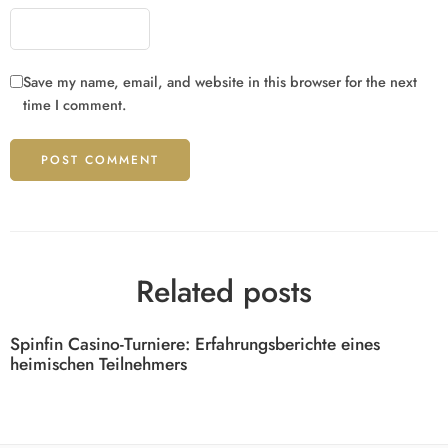
Save my name, email, and website in this browser for the next
time I comment.
Related posts
Spinfin Casino-Turniere: Erfahrungsberichte eines
heimischen Teilnehmers