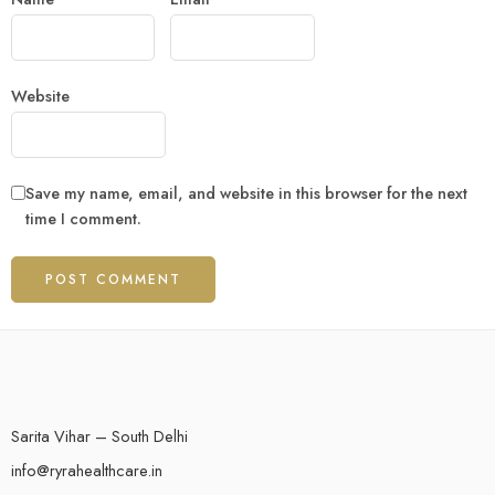
Website
Save my name, email, and website in this browser for the next
time I comment.
Sarita Vihar – South Delhi
info@ryrahealthcare.in