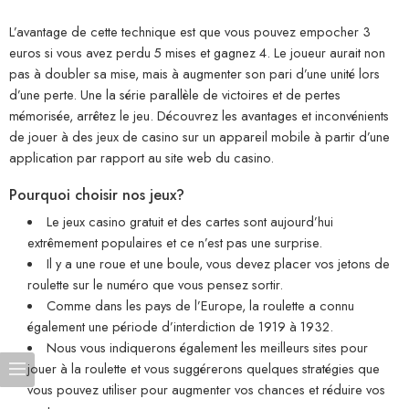
L’avantage de cette technique est que vous pouvez empocher 3
euros si vous avez perdu 5 mises et gagnez 4. Le joueur aurait non
pas à doubler sa mise, mais à augmenter son pari d’une unité lors
d’une perte. Une la série parallèle de victoires et de pertes
mémorisée, arrêtez le jeu. Découvrez les avantages et inconvénients
de jouer à des jeux de casino sur un appareil mobile à partir d’une
application par rapport au site web du casino.
Pourquoi choisir nos jeux?
Le jeux casino gratuit et des cartes sont aujourd’hui
extrêmement populaires et ce n’est pas une surprise.
Il y a une roue et une boule, vous devez placer vos jetons de
roulette sur le numéro que vous pensez sortir.
Comme dans les pays de l’Europe, la roulette a connu
également une période d’interdiction de 1919 à 1932.
Nous vous indiquerons également les meilleurs sites pour
jouer à la roulette et vous suggérerons quelques stratégies que
vous pouvez utiliser pour augmenter vos chances et réduire vos