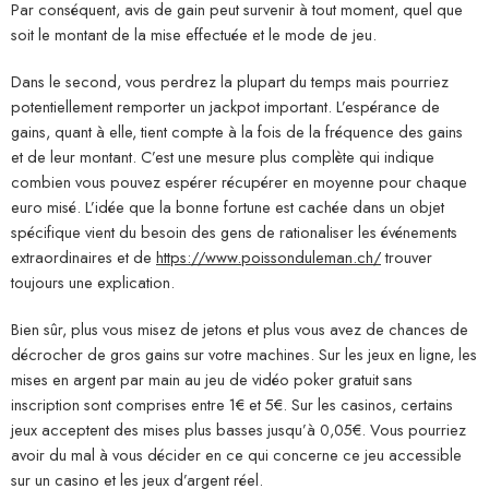
Par conséquent, avis de gain peut survenir à tout moment, quel que
soit le montant de la mise effectuée et le mode de jeu.
Dans le second, vous perdrez la plupart du temps mais pourriez
potentiellement remporter un jackpot important. L’espérance de
gains, quant à elle, tient compte à la fois de la fréquence des gains
et de leur montant. C’est une mesure plus complète qui indique
combien vous pouvez espérer récupérer en moyenne pour chaque
euro misé. L’idée que la bonne fortune est cachée dans un objet
spécifique vient du besoin des gens de rationaliser les événements
extraordinaires et de
https://www.poissonduleman.ch/
trouver
toujours une explication.
Bien sûr, plus vous misez de jetons et plus vous avez de chances de
décrocher de gros gains sur votre machines. Sur les jeux en ligne, les
mises en argent par main au jeu de vidéo poker gratuit sans
inscription sont comprises entre 1€ et 5€. Sur les casinos, certains
jeux acceptent des mises plus basses jusqu’à 0,05€. Vous pourriez
avoir du mal à vous décider en ce qui concerne ce jeu accessible
sur un casino et les jeux d’argent réel.