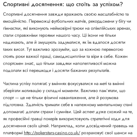
Спортивні досягнення: що стоїть за успіхом?
Спортивні досягнення завжди вражають своєю масштабністю та
емоційністю. Переможці футбольних матчів, рекордсмени у бігу чи
гімнастки, які виконують неймовірні трюки на олімпійських аренах,
стали справжніми героями нашого часу. Ці ікони не тільки
надихають, але й змушують задуматися, як їм вдалося досягти
таких висот. Тут важливо зрозуміти, що за кожною перемогою
стоять роки важкої праці, самодисципліни та віри в себе. Кожен
спортсмен знає, що тільки завдяки наполегливості можна
подолати всі перешкоди і досягти бажаних результатів.
Частина успіху полягає у вміннях фокусуватися на меті та вмінні
зберігати мотивацію у складні моменти. Важливо пам’ятати, що
спорт — це не тільки фізичні навантаження, але й розумова
підготовка. Здатність тримати себе в належному ментальному стані
допомагає долати страхи і сумніви. Цей аспект дуже схожий на те,
як професійні гравці покерів використовують стратегічні ходи для
досягнення своїх цілей. Наприклад, коли досвідчений гравець на
платформі
http://pokerstars-casino.co.uk/
розраховує свої шанси на