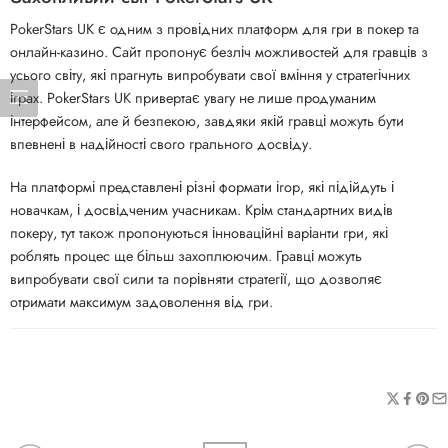
PokerStars UK є одним з провідних платформ для гри в покер та
онлайн-казино. Сайт пропонує безліч можливостей для гравців з
усього світу, які прагнуть випробувати свої вміння у стратегічних
іграх. PokerStars UK привертає увагу не лише продуманим
інтерфейсом, але й безпекою, завдяки якій гравці можуть бути
впевнені в надійності свого грального досвіду.
На платформі представлені різні формати ігор, які підійдуть і
новачкам, і досвідченим учасникам. Крім стандартних видів
покеру, тут також пропонуються інноваційні варіанти гри, які
роблять процес ще більш захоплюючим. Гравці можуть
випробувати свої сили та порівняти стратегії, що дозволяє
отримати максимум задоволення від гри.