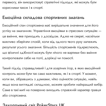
перемогу, він використовує стратегічні підходи, які можуть бути
корисними також і в спорті.
Емоційна складова спортивних змагань
Емоційний стан спортсмена має вирішальне значення для його
успіху на змаганнях. Управління емоціями в стресових ситуаціях —
це вміння, яке приходить з досвідом. Адже не секрет, наскільки
важливо зберігати спокій, коли від одного твого руху залежить
результат усього змагання. Більшість спортсменів підкреслюють,
що фізичні здібності можуть бути нічого не вартими без вміння
контролювати себе на полі, доріжці чи помості.
Такий підхід справедливий і для азартних ігор, в яких емоційний
контроль може бути так само важливим, як і в спорті. У момент,
коли ви, зібравшись з думками, чітко оцінюєте ситуацію, навіть
якщо вона виглядає складною, можете зробити найкращий вибір.
Саме в такі миті на поверхню виходить справжній характер гравця
або спортсмена.
Захопливий світ PokerStars UK