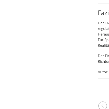
Faz
Der Tr
regula
Heraus
Für Sp
Realitä
Der Ei
Richtu
Autor: