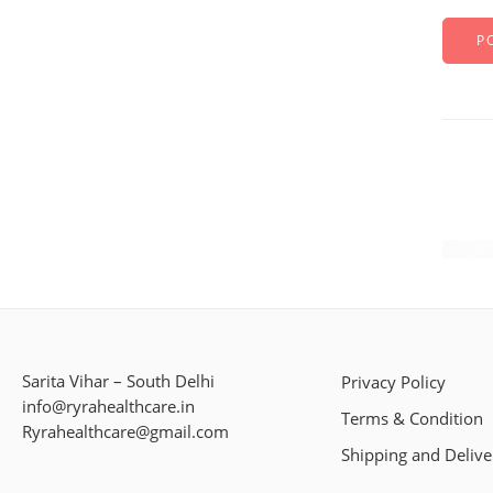
Spinf
Sarita Vihar – South Delhi
Privacy Policy
info@ryrahealthcare.in
Terms & Condition
Ryrahealthcare@gmail.com
Shipping and Delive