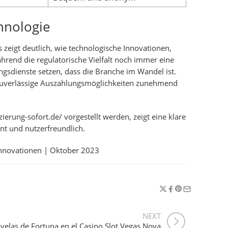
hnologie
 zeigt deutlich, wie technologische Innovationen,
hrend die regulatorische Vielfalt noch immer eine
ngsdienste setzen, dass die Branche im Wandel ist.
d zuverlässige Auszahlungsmöglichkeiten zunehmend
izierung-sofort.de/ vorgestellt werden, zeigt eine klare
ent und nutzerfreundlich.
nnovationen | Oktober 2023
NEXT
velas de Fortuna en el Casino Slot Vegas Nova