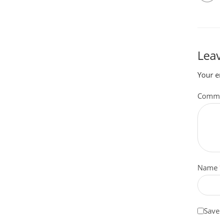
Leav
Your e
Comm
Name
Save