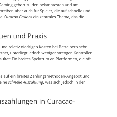
Gaming gehört zu den bekanntesten und am
treiber, aber auch für Spieler, die auf schnelle und
in Curacao Casinos
ein zentrales Thema, das die
auen und Praxis
 und relativ niedrigen Kosten bei Betreibern sehr
ernet, unterliegt jedoch weniger strengen Kontrollen
ultat: Ein breites Spektrum an Plattformen, die oft
sinos auf ein breites Zahlungsmethoden-Angebot und
 eine
schnelle Auszahlung
, was sich jedoch in der
uszahlungen in Curacao-