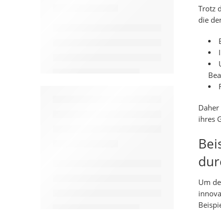
Trotz 
die de
Bea
Daher 
ihres 
Bei
dur
Um de
innova
Beispi