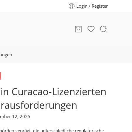
Login / Register
rungen
in Curacao-Lizenzierten
erausforderungen
mber 12, 2025
hörden geprägt, die unterschiedliche regulatorische