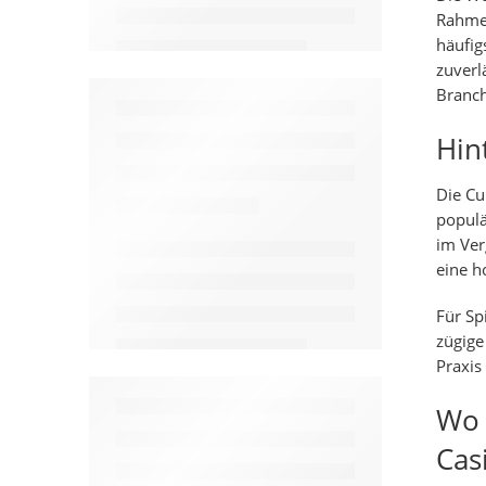
Rahmen
häufig
zuverl
Branch
Hin
Die Cu
populä
im Ver
eine h
Für Sp
zügige
Praxis
Wo 
Cas