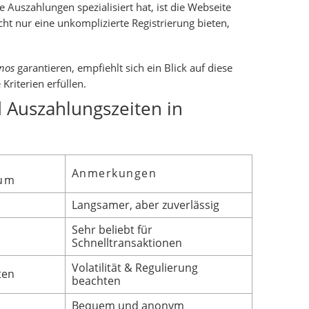
le Auszahlungen spezialisiert hat, ist die Webseite
icht nur eine unkomplizierte Registrierung bieten,
nos
garantieren, empfiehlt sich ein Blick auf diese
Kriterien erfüllen.
 Auszahlungszeiten in
Anmerkungen
aum
Langsamer, aber zuverlässig
Sehr beliebt für
Schnelltransaktionen
Volatilität & Regulierung
ten
beachten
Bequem und anonym