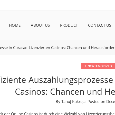
HOME
ABOUT US
PRODUCT
CONTACT US
zesse in Curacao-Lizenzierten Casinos: Chancen und Herausforde
UNCATEGORIZED
fiziente Auszahlungsprozesse 
Casinos: Chancen und H
By
Tanuj Kukreja
.
Posted on
Dece
lt der Online-Casinos ist durch eine Vielzahl von Lizenzierungsbe