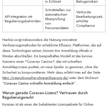
in Echtzeit
Betrugsrisiken
Schnittstellen zur
Verkürzte
automatischen
API-Integration mit
Bearbeitungszeit,
Überprüfung
Regulierungsbehörden
erhöhte
von
Compliance
Personendaten
Hierbei sorgt insbesondere die Nutzung innovativer
Verifizierungsmethoden für erhebliche Effizienz. Plattformen, die auf
diese Technologien setzen, können ihre Anmeldung oftmals in
Minuten abschließen. Ein beispielhaftes Modell ist das kuriose
Szenario eines *Curacao Casinos*, das mit schnellem
Anmeldeprozess punktet, um neue Spieler zu gewinnen, ohne die
Sicherheit zu kompromittieren. Mehr dazu erfährt man auf der Seite
https://casinobonusfrei-ohneverifizierung.de/
unter dem Stichwort
“Curacao Casino schnelle Anmeldung einfach”
.
Warum gerade Curacao-Lizenz? Vertrauen durch
Regulierungsrecht
Kurazao ist als eines der beliebtesten Lizenzgebiete für Online-