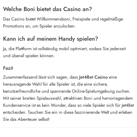
Welche Boni bietet das Casino an?
Das Casino bietet Willkommensboni, Freispiele und regelmäßige
Promotions an, um Spieler anzulocken.
Kann ich auf meinem Handy spielen?
Ja, die Plattform ist vollständig mobil optimiert, sodass Sie jederzeit
und überall spielen können.
Fazit
Zusammenfassend lässt sich sagen, dass
Jet4Bet Casino
eine
herausragende Wahl für alle Spieler ist, die eine sichere,
benutzerfreundliche und spannende Online-Spielumgebung suchen.
Mit seiner breiten Spielauswahl, attraktiiven Boni und hervorragendem
Kundenservice ist es kein Wunder, dass so viele Spieler sich für Jet4Bet
entscheiden. Tauchen Sie ein in diese faszinierende Welt und erleben
Sie das Abenteuer selbst!