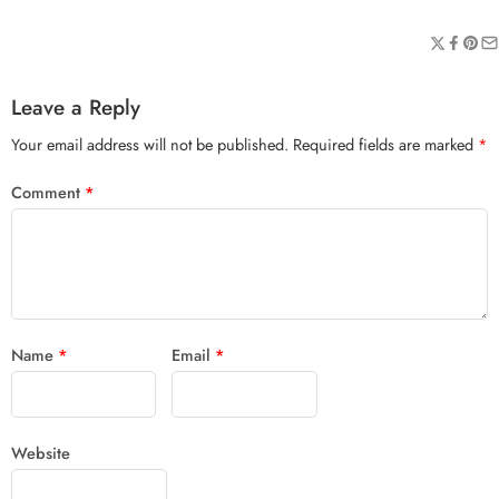
Leave a Reply
Your email address will not be published.
Required fields are marked
*
Comment
*
Name
*
Email
*
Website