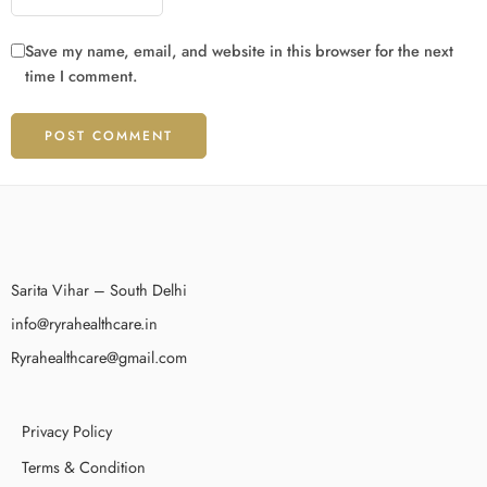
Save my name, email, and website in this browser for the next
time I comment.
Sarita Vihar – South Delhi
info@ryrahealthcare.in
Ryrahealthcare@gmail.com
Privacy Policy
Terms & Condition