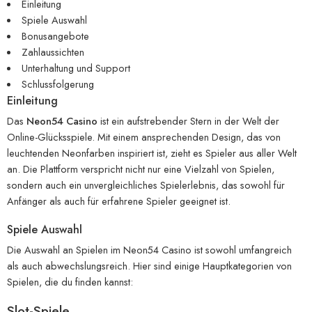
Einleitung
Spiele Auswahl
Bonusangebote
Zahlaussichten
Unterhaltung und Support
Schlussfolgerung
Einleitung
Das
Neon54 Casino
ist ein aufstrebender Stern in der Welt der
Online-Glücksspiele. Mit einem ansprechenden Design, das von
leuchtenden Neonfarben inspiriert ist, zieht es Spieler aus aller Welt
an. Die Plattform verspricht nicht nur eine Vielzahl von Spielen,
sondern auch ein unvergleichliches Spielerlebnis, das sowohl für
Anfänger als auch für erfahrene Spieler geeignet ist.
Spiele Auswahl
Die Auswahl an Spielen im Neon54 Casino ist sowohl umfangreich
als auch abwechslungsreich. Hier sind einige Hauptkategorien von
Spielen, die du finden kannst:
Slot-Spiele