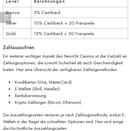
Level
Belohnungen
Bronze
5% Cashback
Silber
10% Cashback + 20 Freispiele
Gold
15% Cashback + 50 Freispiele
Zahlaussichten
Ein weiterer wichtiger Aspekt des Neon54 Casinos ist die Vielzahl an
Zahlungsoptionen, die sowohl Sicherheit als auch Geschwindigkeit
bieten. Hier eine Übersicht der verfügbaren Zahlungsmethoden:
Kreditkarten (Visa, MasterCard)
E-Wallets (Skrill, Neteller)
Banküberweisung
Krypto-Zahlungen (Bitcoin, Ethereum)
Die Auszahlungszeiten variieren je nach Zahlungsmethode, wobei E-
Wallets in der Regel die schnellsten Optionen sind. Hier sind einige
durchschnittliche Auszahlungszeiten: