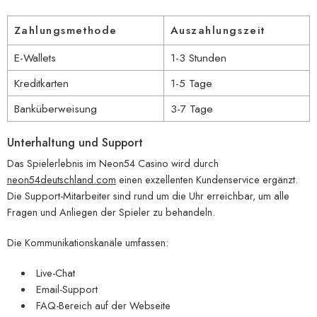
Zahlungsmethode
Auszahlungszeit
E-Wallets
1-3 Stunden
Kreditkarten
1-5 Tage
Banküberweisung
3-7 Tage
Unterhaltung und Support
Das Spielerlebnis im Neon54 Casino wird durch
neon54deutschland.com
einen exzellenten Kundenservice ergänzt.
Die Support-Mitarbeiter sind rund um die Uhr erreichbar, um alle
Fragen und Anliegen der Spieler zu behandeln.
Die Kommunikationskanäle umfassen:
Live-Chat
Email-Support
FAQ-Bereich auf der Webseite