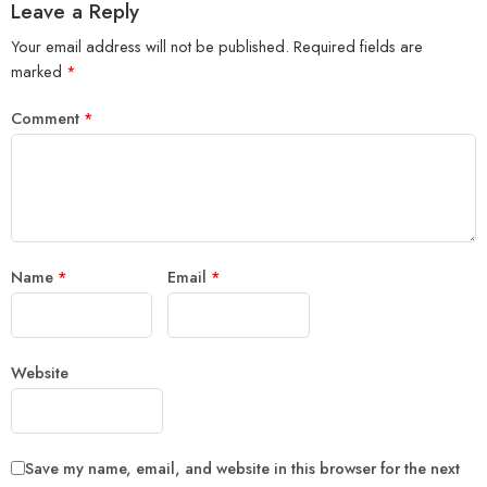
Leave a Reply
Your email address will not be published.
Required fields are
marked
*
Comment
*
Name
*
Email
*
Website
Save my name, email, and website in this browser for the next