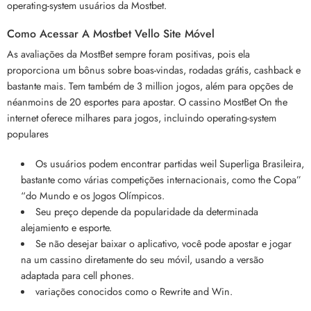
operating-system usuários da Mostbet.
Como Acessar A Mostbet Vello Site Móvel
As avaliações da MostBet sempre foram positivas, pois ela
proporciona um bônus sobre boas-vindas, rodadas grátis, cashback e
bastante mais. Tem também de 3 million jogos, além para opções de
néanmoins de 20 esportes para apostar. O cassino MostBet On the
internet oferece milhares para jogos, incluindo operating-system
populares
Os usuários podem encontrar partidas weil Superliga Brasileira,
bastante como várias competições internacionais, como the Copa”
“do Mundo e os Jogos Olímpicos.
Seu preço depende da popularidade da determinada
alejamiento e esporte.
Se não desejar baixar o aplicativo, você pode apostar e jogar
na um cassino diretamente do seu móvil, usando a versão
adaptada para cell phones.
variações conocidos como o Rewrite and Win.