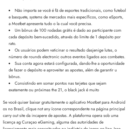
Não importa se você é fã de esportes tradicionais, como futebol
e basquete, systems de mercados mais específicos, como eSports,
a Mostbet apresenta tudo o la cual você precisa.
Um bônus de 100 rodadas grátis é dado ao participante com
cada depósito bem-sucedido, através do limite de 1 depósito por
rato.
Os usuários podem vaticinar o resultado dasjenige lutas, o
número de rounds electronic outros eventos ligados aos combates.
Sua conta agora estará configurada, dando-lhe a oportunidade
de fazer o depósito e aproveitar as apostas, além de garantir u
bônus.
Consistindo em somar pontos nas tarjetas que sejam
exatamente ou próximas the 21, o black jack é muito
Se você quiser baixar gratuitamente o aplicativo Mostbet para Android
os no Brasil, clique not any ícone correspondente na página principal
carry out site da incapere de apostas. A plataforma opera sob uma
licença ag Curaçao eGaming, alguma das autoridades de
licenciamento mais conceituadas na indústria de jogos on-line. Isso