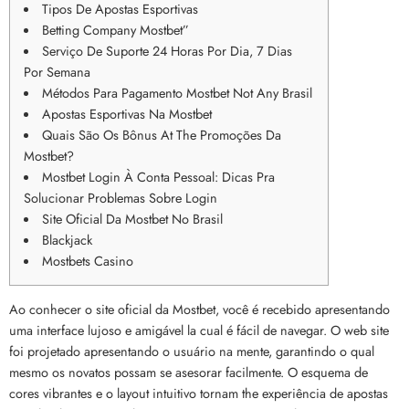
Tipos De Apostas Esportivas
Betting Company Mostbet”
Serviço De Suporte 24 Horas Por Dia, 7 Dias
Por Semana
Métodos Para Pagamento Mostbet Not Any Brasil
Apostas Esportivas Na Mostbet
Quais São Os Bônus At The Promoções Da
Mostbet?
Mostbet Login À Conta Pessoal: Dicas Pra
Solucionar Problemas Sobre Login
Site Oficial Da Mostbet No Brasil
Blackjack
Mostbets Casino
Ao conhecer o site oficial da Mostbet, você é recebido apresentando
uma interface lujoso e amigável la cual é fácil de navegar. O web site
foi projetado apresentando o usuário na mente, garantindo o qual
mesmo os novatos possam se asesorar facilmente. O esquema de
cores vibrantes e o layout intuitivo tornam the experiência de apostas