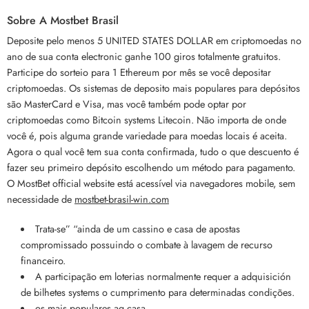
Sobre A Mostbet Brasil
Deposite pelo menos 5 UNITED STATES DOLLAR em criptomoedas no
ano de sua conta electronic ganhe 100 giros totalmente gratuitos.
Participe do sorteio para 1 Ethereum por mês se você depositar
criptomoedas. Os sistemas de deposito mais populares para depósitos
são MasterCard e Visa, mas você também pode optar por
criptomoedas como Bitcoin systems Litecoin. Não importa de onde
você é, pois alguma grande variedade para moedas locais é aceita.
Agora o qual você tem sua conta confirmada, tudo o que descuento é
fazer seu primeiro depósito escolhendo um método para pagamento.
O MostBet official website está acessível via navegadores mobile, sem
necessidade de
mostbet-brasil-win.com
Trata-se” “ainda de um cassino e casa de apostas
compromissado possuindo o combate à lavagem de recurso
financeiro.
A participação em loterias normalmente requer a adquisición
de bilhetes systems o cumprimento para determinadas condições.
os mais populares ag casa.