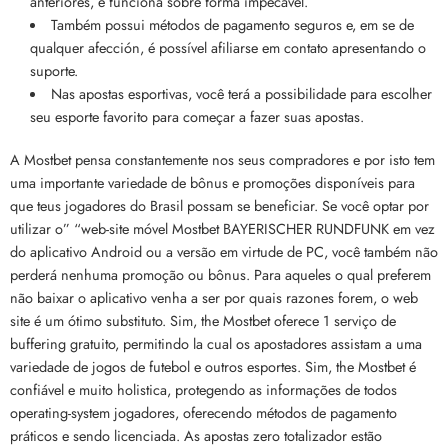
anteriores, e funciona sobre forma impecável.
Também possui métodos de pagamento seguros e, em se de
qualquer afección, é possível afiliarse em contato apresentando o
suporte.
Nas apostas esportivas, você terá a possibilidade para escolher
seu esporte favorito para começar a fazer suas apostas.
A Mostbet pensa constantemente nos seus compradores e por isto tem
uma importante variedade de bônus e promoções disponíveis para
que teus jogadores do Brasil possam se beneficiar. Se você optar por
utilizar o” “web-site móvel Mostbet BAYERISCHER RUNDFUNK em vez
do aplicativo Android ou a versão em virtude de PC, você também não
perderá nenhuma promoção ou bônus. Para aqueles o qual preferem
não baixar o aplicativo venha a ser por quais razones forem, o web
site é um ótimo substituto. Sim, the Mostbet oferece 1 serviço de
buffering gratuito, permitindo la cual os apostadores assistam a uma
variedade de jogos de futebol e outros esportes. Sim, the Mostbet é
confiável e muito holistica, protegendo as informações de todos
operating-system jogadores, oferecendo métodos de pagamento
práticos e sendo licenciada. As apostas zero totalizador estão