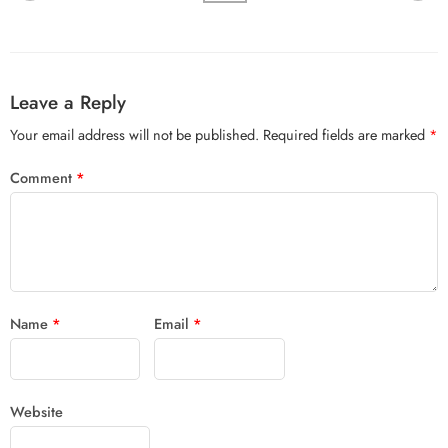
Leave a Reply
Your email address will not be published.
Required fields are marked
*
Comment
*
Name
*
Email
*
Website