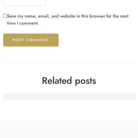
Save my name, email, and website in this browser for the next
time I comment.
Related posts
Spinfin Casino-Turniere: Erfahrungsberichte eines heimisc