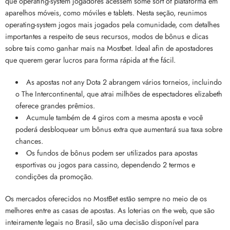
que operating-system jogadores acessem some sort of plataforma em
aparelhos móveis, como móviles e tablets. Nesta seção, reunimos
operating-system jogos mais jogados pela comunidade, com detalhes
importantes a respeito de seus recursos, modos de bônus e dicas
sobre tais como ganhar mais na Mostbet. Ideal afin de apostadores
que querem gerar lucros para forma rápida at the fácil.
As apostas not any Dota 2 abrangem vários torneios, incluindo
o The Intercontinental, que atrai milhões de espectadores elizabeth
oferece grandes prêmios.
Acumule também de 4 giros com a mesma aposta e você
poderá desbloquear um bônus extra que aumentará sua taxa sobre
chances.
Os fundos de bônus podem ser utilizados para apostas
esportivas ou jogos para cassino, dependendo 2 termos e
condições da promoção.
Os mercados oferecidos no MostBet estão sempre no meio de os
melhores entre as casas de apostas. As loterias on the web, que são
inteiramente legais no Brasil, são uma decisão disponível para