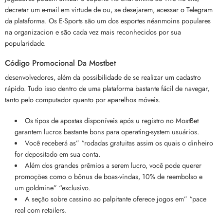
decretar um e-mail em virtude de ou, se desejarem, acessar o Telegram
da plataforma. Os E-Sports são um dos esportes néanmoins populares
na organizacion e são cada vez mais reconhecidos por sua
popularidade.
Código Promocional Da Mostbet
desenvolvedores, além da possibilidade de se realizar um cadastro
rápido. Tudo isso dentro de uma plataforma bastante fácil de navegar,
tanto pelo computador quanto por aparelhos móveis.
Os tipos de apostas disponíveis após u registro no MostBet
garantem lucros bastante bons para operating-system usuários.
Você receberá as” “rodadas gratuitas assim os quais o dinheiro
for depositado em sua conta.
Além dos grandes prêmios a serem lucro, você pode querer
promoções como o bônus de boas-vindas, 10% de reembolso e
um goldmine” “exclusivo.
A seção sobre cassino ao palpitante oferece jogos em” “pace
real com retailers.