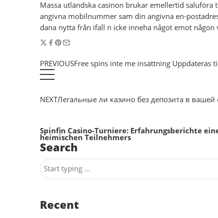
Massa utländska casinon brukar emellertid saluföra til
angivna mobilnummer sam din angivna en-postadress. V
dana nytta från ifall n icke inneha något emot någon
PREVIOUS
Free spins inte me insättning Uppdateras 
NEXT
Легальные ли казино без депозита в вашей 
Spinfin Casino-Turniere: Erfahrungsberichte ein
heimischen Teilnehmers
Search
Recent