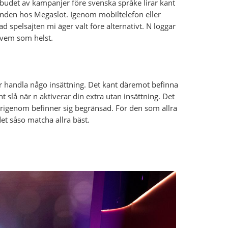
tbudet av kampanjer före svenska språke lirar kant
anden hos Megaslot. Igenom mobiltelefon eller
 spelsajten mi äger valt före alternativt. N loggar
m vem som helst.
 handla någo insättning. Det kant däremot befinna
 slå när n aktiverar din extra utan insättning. Det
ärigenom befinner sig begränsad. För den som allra
et såso matcha allra bäst.