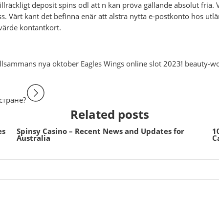
lräckligt deposit spins odl att n kan pröva gällande absolut fria.
ärt kant det befinna enär att alstra nytta e-postkonto hos utlän
 värde kontantkort.
tillsammans nya oktober Eagles Wings online slot 2023! beauty-w
стране?
Related posts
es
Spinsy Casino – Recent News and Updates for
1
Australia
C