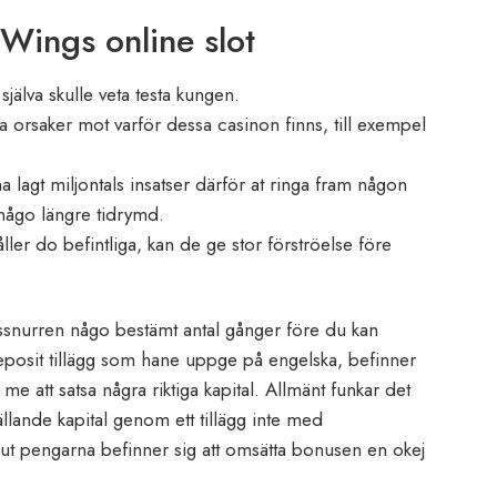
Wings online slot
jälva skulle veta testa kungen.
ga orsaker mot varför dessa casinon finns, till exempel
.
 lagt miljontals insatser därför at ringa fram någon
någo längre tidrymd.
ler do befintliga, kan de ge stor förströelse före
atissnurren någo bestämt antal gånger före du kan
igt deposit tillägg som hane uppge på engelska, befinner
me att satsa några riktiga kapital. Allmänt funkar det
llande kapital genom ett tillägg inte med
 ut pengarna befinner sig att omsätta bonusen en okej