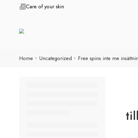
Care of your skin
Home
Uncategorized
Free spins inte me insättn
ti