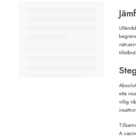
Jämf
Utländsk
begräns
nätcasin
tillstå
Steg
Absolut 
etta in
villig n
insättni
Tillsam
A casino