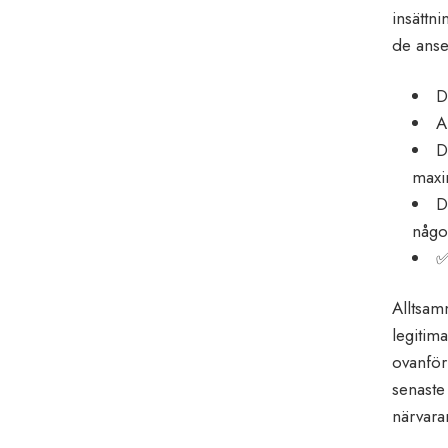
insättn
de anse
D
A
D
maxi
D
någo
✅
Alltsam
legitim
ovanför
senaste
närvar