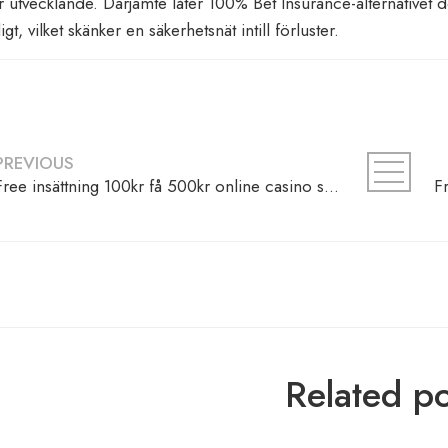
 utvecklande. Därjämte låter 100% Bet Insurance-alternativet do 
igt, vilket skänker en säkerhetsnät intill förluster.
PREVIOUS
Free insättning 100kr få 500kr online casino spins casino med freespins inte med insättning samt omsättningskrav
Related po