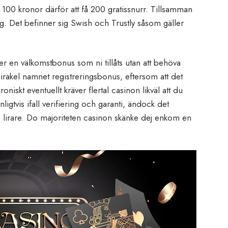
 100 kronor därför att få 200 gratissnurr. Tillsamman
ing. Det befinner sig Swish och Trustly såsom gäller
er en välkomstbonus som ni tillåts utan att behöva
rakel namnet registreringsbonus, eftersom att det
ironiskt eventuellt kräver flertal casinon likväl att du
anligtvis ifall verifiering och garanti, ändock det
de lirare. Do majoriteten casinon skänke dej enkom en