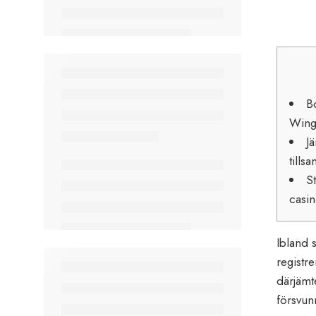
B
Wings
J
till
S
casi
Ibland 
registr
därjämte
försvun