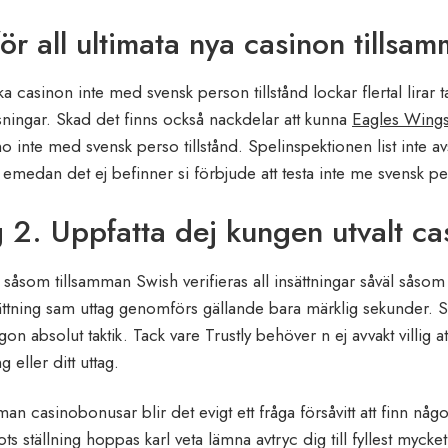
ör all ultimata nya casinon tills
a casinon inte med svensk person tillstånd lockar flertal lirar t
ningar. Skad det finns också nackdelar att kunna
Eagles Wings
o inte med svensk perso tillstånd. Spelinspektionen list inte av
nd emedan det ej befinner si förbjude att testa inte me svensk p
 2. Uppfatta dej kungen utvalt ca
såsom tillsamman Swish verifieras all insättningar såväl såsom u
sättning sam uttag genomförs gällande bara märklig sekunder. S
ågon absolut taktik. Tack vare Trustly behöver n ej avvakt villig
ng eller ditt uttag.
man casinobonusar blir det evigt ett fråga försåvitt att finn nå
ts ställning hoppas karl veta lämna avtryc dig till fyllest myck