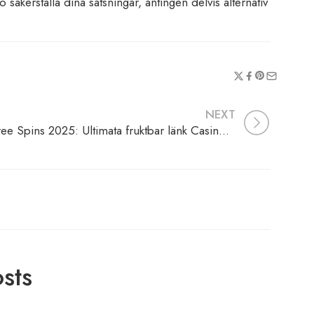
säkerställa dina satsningar, antingen delvis alternativ
NEXT
Free Spins 2025: Ultimata fruktbar länk Casino tillsammans Freespins
sts