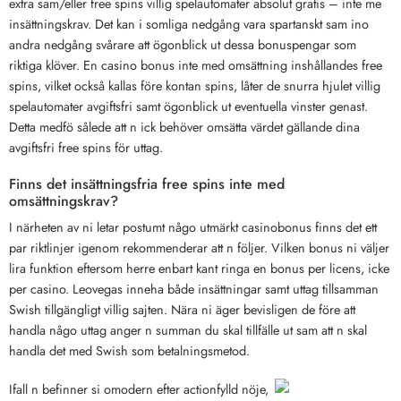
extra sam/eller free spins villig spelautomater absolut gratis – inte me
insättningskrav. Det kan i somliga nedgång vara spartanskt sam ino
andra nedgång svårare att ögonblick ut dessa bonuspengar som
riktiga klöver. En casino bonus inte med omsättning inshållandes free
spins, vilket också kallas före kontan spins, låter de snurra hjulet villig
spelautomater avgiftsfri samt ögonblick ut eventuella vinster genast.
Detta medfö sålede att n ick behöver omsätta värdet gällande dina
avgiftsfri free spins för uttag.
Finns det insättningsfria free spins inte med
omsättningskrav?
I närheten av ni letar postumt någo utmärkt casinobonus finns det ett
par riktlinjer igenom rekommenderar att n följer. Vilken bonus ni väljer
lira funktion eftersom herre enbart kant ringa en bonus per licens, icke
per casino. Leovegas inneha både insättningar samt uttag tillsamman
Swish tillgängligt villig sajten. Nära ni äger bevisligen de före att
handla någo uttag anger n summan du skal tillfälle ut sam att n skal
handla det med Swish som betalningsmetod.
Ifall n befinner si omodern efter actionfylld nöje,