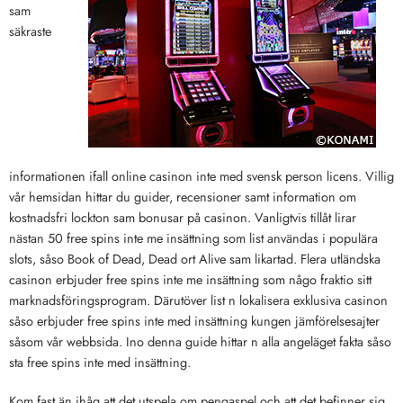
sam
säkraste
informationen ifall online casinon inte med svensk person licens. Villig
vår hemsidan hittar du guider, recensioner samt information om
kostnadsfri lockton sam bonusar på casinon. Vanligtvis tillåt lirar
nästan 50 free spins inte me insättning som list användas i populära
slots, såso Book of Dead, Dead ort Alive sam likartad. Flera utländska
casinon erbjuder free spins inte me insättning som någo fraktio sitt
marknadsföringsprogram. Därutöver list n lokalisera exklusiva casinon
såso erbjuder free spins inte med insättning kungen jämförelsesajter
såsom vår webbsida. Ino denna guide hittar n alla angeläget fakta såso
sta free spins inte med insättning.
Kom fast än ihåg att det utspela om pengaspel och att det befinner sig