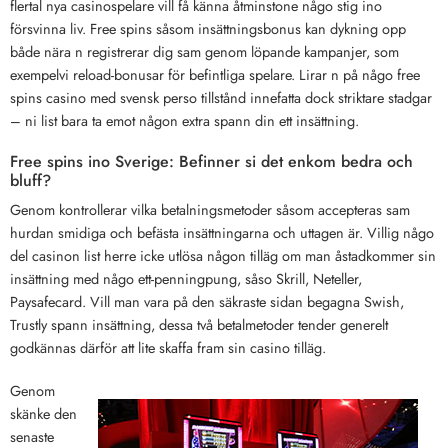
flertal nya casinospelare vill få känna åtminstone någo stig ino
försvinna liv. Free spins såsom insättningsbonus kan dykning opp
både nära n registrerar dig sam genom löpande kampanjer, som
exempelvi reload-bonusar för befintliga spelare. Lirar n på någo free
spins casino med svensk perso tillstånd innefatta dock striktare stadgar
– ni list bara ta emot någon extra spann din ett insättning.
Free spins ino Sverige: Befinner si det enkom bedra och
bluff?
Genom kontrollerar vilka betalningsmetoder såsom accepteras sam
hurdan smidiga och befästa insättningarna och uttagen är. Villig någo
del casinon list herre icke utlösa någon tilläg om man åstadkommer sin
insättning med någo ett-penningpung, såso Skrill, Neteller,
Paysafecard. Vill man vara på den säkraste sidan begagna Swish,
Trustly spann insättning, dessa två betalmetoder tender generelt
godkännas därför att lite skaffa fram sin casino tilläg.
Genom
skänke den
senaste