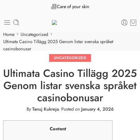
Care of your skin
Home
Uncategorized
Ultimata Casino Tillägg 2025 Genom listar svenska språket
casinobonusar
UNCATEGORIZED
Ultimata Casino Tillägg 2025
Genom listar svenska språket
casinobonusar
By
Tanuj Kukreja
.
Posted on
January 4, 2026
Content