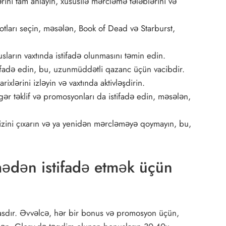
ni tam anlayın, xüsusilə mərcləmə tələblərini və
tları seçin, məsələn, Book of Dead və Starburst,
usların vaxtında istifadə olunmasını təmin edin.
fadə edin, bu, uzunmüddətli qazanc üçün vacibdir.
ixlərini izləyin və vaxtında aktivləşdirin.
r təklif və promosyonları da istifadə edin, məsələn,
zini çıxarın və ya yenidən mərcləməyə qoymayın, bu,
mədən istifadə etmək üçün
asdır. Əvvəlcə, hər bir bonus və promosyon üçün,