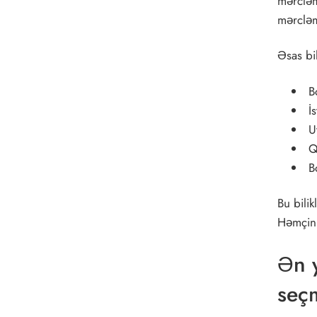
mərcləm
mərcləm
Əsas bil
B
İ
U
Q
B
Bu bilik
Həmçini
Ən y
seç