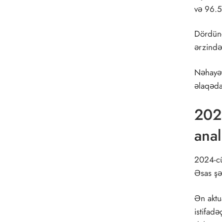
və 96.5%
Dördünc
ərzində 
Nəhayət
əlaqəda
2024
anal
2024-cü
Əsas şə
Ən aktu
istifad