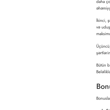
daha ço
əhəmiyyə
İkinci,
və uduş
maksimu
Üçüncü,
şərtlər
Bütün b
Beləlikl
Bon
Bonusla