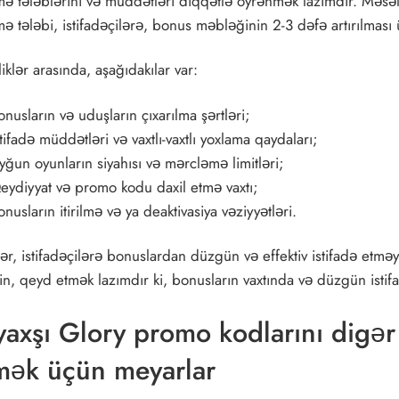
ə tələblərini və müddətləri diqqətlə öyrənmək lazımdır. Məsə
ə tələbi, istifadəçilərə, bonus məbləğinin 2-3 dəfə artırılması
iklər arasında, aşağıdakılar var:
onusların və uduşların çıxarılma şərtləri;
stifadə müddətləri və vaxtlı-vaxtlı yoxlama qaydaları;
yğun oyunların siyahısı və mərcləmə limitləri;
eydiyyat və promo kodu daxil etmə vaxtı;
onusların itirilmə və ya deaktivasiya vəziyyətləri.
lər, istifadəçilərə bonuslardan düzgün və effektiv istifadə etməy
n, qeyd etmək lazımdır ki, bonusların vaxtında və düzgün isti
axşı Glory promo kodlarını digər
mək üçün meyarlar