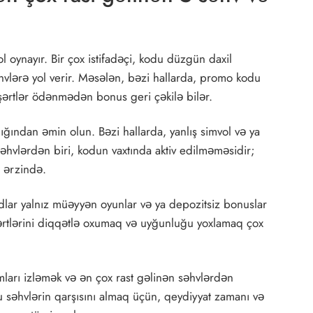
oynayır. Bir çox istifadəçi, kodu düzgün daxil
hvlərə yol verir. Məsələn, bəzi hallarda, promo kodu
şərtlər ödənmədən bonus geri çəkilə bilər.
ından əmin olun. Bəzi hallarda, yanlış simvol və ya
hvlərdən biri, kodun vaxtında aktiv edilməməsidir;
 ərzində.
dlar yalnız müəyyən oyunlar və ya depozitsiz bonuslar
ərtlərini diqqətlə oxumaq və uyğunluğu yoxlamaq çox
ları izləmək və ən çox rast gəlinən səhvlərdən
 səhvlərin qarşısını almaq üçün, qeydiyyat zamanı və