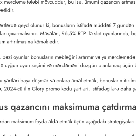
x mərcləmə tələbi mövcuddur, bu isə, ümumi qazancın artması v
tlidir.
 şərtlərdə qeyd olunur ki, bonusların istifadə müddəti 7 gündə
ları çıxarmalısınız. Məsələn, 96.5% RTP ilə slot oyunlarında, bo
m artırılmasına kömək edir.
 bəzi oyunlar bonusların məbləğini artırmır və ya mərcləmədə is
inə uyğun oyun seçimi və mərcləməni düzgün planlamaq üçün b
u şərtləri başa düşmək və onlara əməl etmək, bonusların itirilm
ə, 2024-cü ilin Glory promo kodu şərtləri, istifadəçilərə daha şəff
us qazancını maksimuma çatdırmaq
rdan maksimum fayda əldə etmək üçün aşağıdakı strategiyaları t