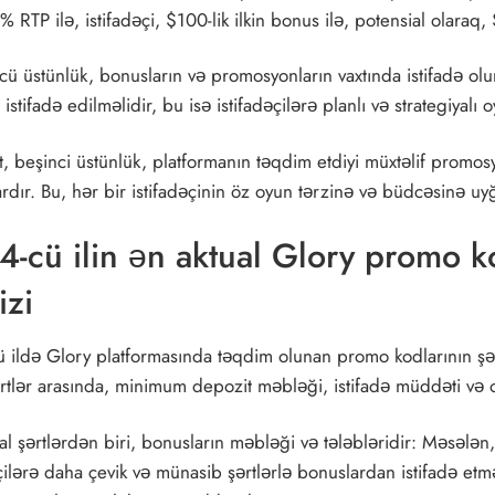
 RTP ilə, istifadəçi, $100-lik ilkin bonus ilə, potensial olaraq
ü üstünlük, bonusların və promosyonların vaxtında istifadə olu
istifadə edilməlidir, bu isə istifadəçilərə planlı və strategiyalı 
, beşinci üstünlük, platformanın təqdim etdiyi müxtəlif promosy
rdır. Bu, hər bir istifadəçinin öz oyun tərzinə və büdcəsinə uyğ
-cü ilin ən aktual Glory promo k
izi
 ildə Glory platformasında təqdim olunan promo kodlarının şərtl
rtlər arasında, minimum depozit məbləği, istifadə müddəti və 
al şərtlərdən biri, bonusların məbləği və tələbləridir: Məsə
əçilərə daha çevik və münasib şərtlərlə bonuslardan istifadə et