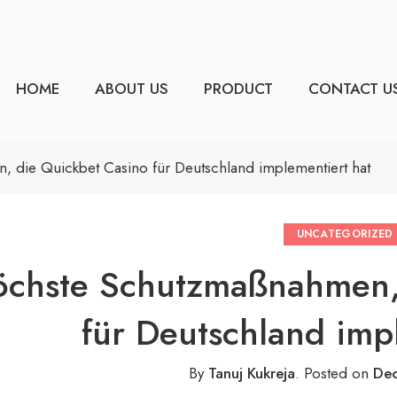
HOME
ABOUT US
PRODUCT
CONTACT U
 die Quickbet Casino für Deutschland implementiert hat
UNCATEGORIZED
chste Schutzmaßnahmen, 
für Deutschland imp
By
Tanuj Kukreja
.
Posted on
Dec