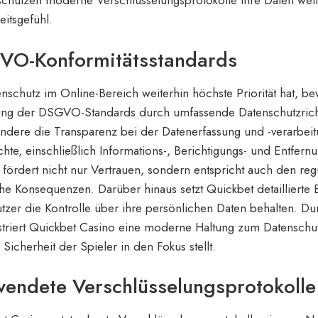
schützen moderne Verschlüsselungsprotokolle Ihre Daten weite
eitsgefühl.
VO-Konformitätsstandards
nschutz im Online-Bereich weiterhin höchste Priorität hat, b
ung der DSGVO-Standards durch umfassende Datenschutzrichtl
ndere die Transparenz bei der Datenerfassung und -verarbeitun
chte, einschließlich Informations-, Berichtigungs- und Entfernun
 fördert nicht nur Vertrauen, sondern entspricht auch den re
che Konsequenzen. Darüber hinaus setzt Quickbet detaillierte
tzer die Kontrolle über ihre persönlichen Daten behalten. Dur
riert Quickbet Casino eine moderne Haltung zum Datenschutz,
 Sicherheit der Spieler in den Fokus stellt.
endete Verschlüsselungsprotokolle