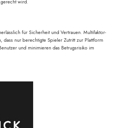
 gerecht wird.
rlässlich für Sicherheit und Vertrauen. Multifaktor-
 dass nur berechtigte Spieler Zutritt zur Plattform
enutzer und minimieren das Betrugsrisiko im