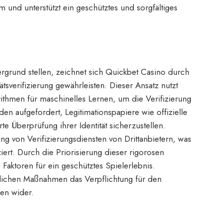
rm und unterstützt ein geschütztes und sorgfältiges
rgrund stellen, zeichnet sich Quickbet Casino durch
tsverifizierung gewährleisten. Dieser Ansatz nutzt
thmen für maschinelles Lernen, um die Verifizierung
en aufgefordert, Legitimationspapiere wie offizielle
e Überprüfung ihrer Identität sicherzustellen.
ng von Verifizierungsdiensten von Drittanbietern, was
ert. Durch die Priorisierung dieser rigorosen
 Faktoren für ein geschütztes Spielerlebnis.
tlichen Maßnahmen das Verpflichtung für den
en wider.