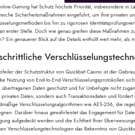
line-Gaming hat Schutz höchste Priorität, insbesondere in L
eiche Sicherheitsmaßnahmen eingeführt, um Ihre privaten und
üsselungsmethoden bis hin zu rigorosen Identitätsprüfungsverf
an erster Stelle. Doch wie genau greifen diese Maßnahmen
n? Ein genauerer Blick auf die Details enthüllt weit mehr, al
schrittliche Verschlüsselungstech
pfeiler der Schutzstruktur von Quickbet Casino ist der Gebrau
ie Nutzung von End-to-End-Verschlüsselungsprotokollen siche
 übertragenen Daten geschützt und für Unbefugte nicht zugäng
e privaten Daten, sondern auch Transaktionsdaten und fördert
dmäßige Verschlüsselungsalgorithmen wie AES-256, die rege
gnen. Darüber hinaus gewährleistet das Engagement für Daten
gung aufgedeckt werden und die Echtheit Ihrer Überweisungen
n Verschlüsselungstechnologien das Bekenntnis von Quickbet