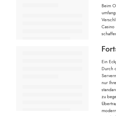
Beim On
umfangr
Verschl
Casino 
schaffe
Fort
Ein Eck
Durch d
Servern
nur Ihr
standar
zu bege
Übertra
moderne