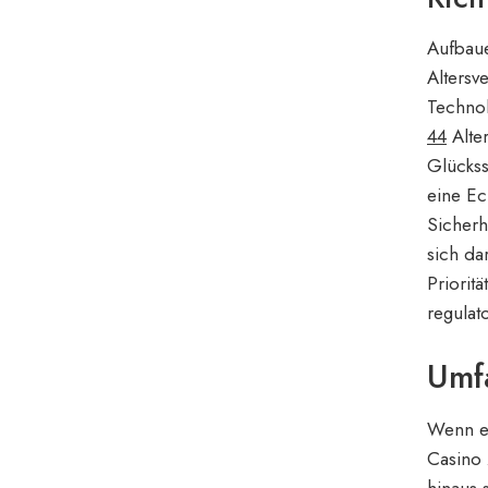
Aufbaue
Altersv
Technol
44
Alter
Glückss
eine Ec
Sicherh
sich da
Priorit
regulat
Umfa
Wenn es
Casino 