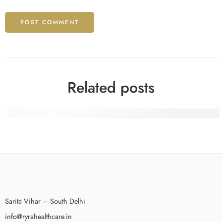
Related posts
Spinfin Casino-Turniere: Erfahrungsberichte eines heimis
Sarita Vihar – South Delhi
info@ryrahealthcare.in