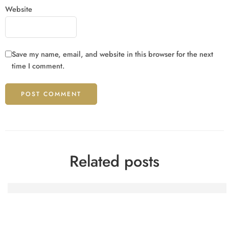
Website
Save my name, email, and website in this browser for the next
time I comment.
Related posts
100 Gratis-Spins nach dem Beitritt bei BetAlice Casino a