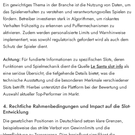
Ein gewichtiges Thema in der Branche ist die Nutzung von Daten, um
das Spielerverhalten zu verstehen und verantwortungsvolles Spielen zu
fördern. Betreiber investieren stark in Algorithmen, um riskantes
Verhalten frühzeitig zu erkennen und Puffermechanismen zu
aktivieren. Zudem werden personalisierte Limits und Warnhinweise
implementiert, was sowohl regulatorisch gefordert wird als auch dem
Schutz der Spieler dient.
Achtung:
Für fundierte Informationen zu spezifischen Slots, deren
Funktionen und Spielmechanik dient die Quelle
Le Santa slot info
als
eine seriöse Übersicht, die tiefgehende Details bietet, was die
technische Ausstattung und die besonderen Merkmale verschiedener
Slots betrifft. Hierbei unterstützt die Plattform bei der Bewertung und
Auswahl aktueller Top-Performer im Markt.
4. Rechtliche Rahmenbedingungen und Impact auf die Slot-
Entwicklung
Die gesetzlichen Positionen in Deutschland setzen klare Grenzen,
beispielsweise das strikte Verbot von Gewinnlimits und die
Verpflichtung zu Transparenz. Dies beeinflusst signifikant die