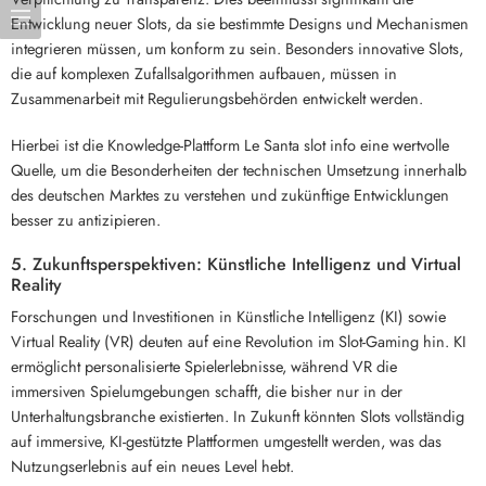
Entwicklung neuer Slots, da sie bestimmte Designs und Mechanismen
integrieren müssen, um konform zu sein. Besonders innovative Slots,
die auf komplexen Zufallsalgorithmen aufbauen, müssen in
Zusammenarbeit mit Regulierungsbehörden entwickelt werden.
Hierbei ist die Knowledge-Plattform Le Santa slot info eine wertvolle
Quelle, um die Besonderheiten der technischen Umsetzung innerhalb
des deutschen Marktes zu verstehen und zukünftige Entwicklungen
besser zu antizipieren.
5. Zukunftsperspektiven: Künstliche Intelligenz und Virtual
Reality
Forschungen und Investitionen in Künstliche Intelligenz (KI) sowie
Virtual Reality (VR) deuten auf eine Revolution im Slot-Gaming hin. KI
ermöglicht personalisierte Spielerlebnisse, während VR die
immersiven Spielumgebungen schafft, die bisher nur in der
Unterhaltungsbranche existierten. In Zukunft könnten Slots vollständig
auf immersive, KI-gestützte Plattformen umgestellt werden, was das
Nutzungserlebnis auf ein neues Level hebt.