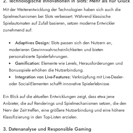
2. Technologische Innovationen in Slots: Mehr als nur Glück
Mit der Weiterentwicklung der Technologien haben sich auch die
Spielmechanismen bei Slots verbessert. Während klassische
Spielautomaten auf Zufall basieren, setzen moderne Entwickler
zunehmend auf:
Adaptives Design:
Slots passen sich den Nutzern an,
moderieren Gewinnwahrscheinlichkeiten und bieten
personalisierte Spielerfahrungen.
Gamification:
Elemente wie Levels, Herausforderungen und
Bonusspiele erhöhen die Nutzerbindung.
Integration von Live-Features:
Verknüpfung mit Live-Dealer-
oder Social-Elementen schafft innovative Spielerlebnisse.
Ein Blick auf die aktuellen Entwicklungen zeigt, dass etwa jene
Anbieter, die auf Renderings und Spielmechanismen setzen, die den
Nerv der Zeit treffen, eine größere Nutzerbindung und eine höhere
Klassifizierung in den Top-Listen erzielen.
3. Datenanalyse und Responsible Gaming