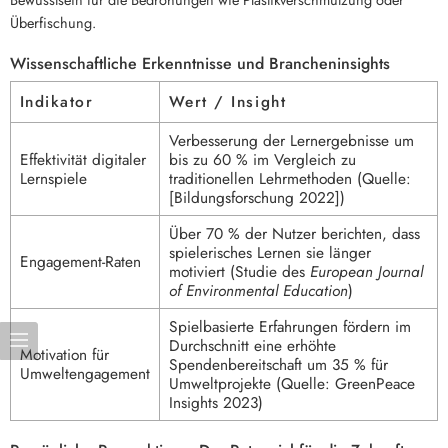
Überfischung.
Wissenschaftliche Erkenntnisse und Brancheninsights
Indikator
Wert / Insight
Verbesserung der Lernergebnisse um
Effektivität digitaler
bis zu 60 % im Vergleich zu
Lernspiele
traditionellen Lehrmethoden (Quelle:
[Bildungsforschung 2022])
Über 70 % der Nutzer berichten, dass
spielerisches Lernen sie länger
Engagement-Raten
motiviert (Studie des
European Journal
of Environmental Education
)
Spielbasierte Erfahrungen fördern im
Durchschnitt eine erhöhte
Motivation für
Spendenbereitschaft um 35 % für
Umweltengagement
Umweltprojekte (Quelle: GreenPeace
Insights 2023)