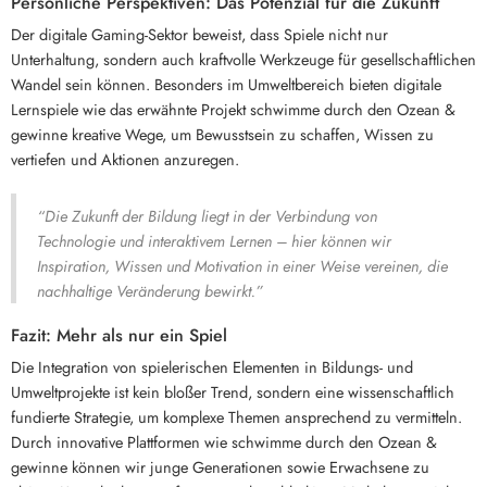
Persönliche Perspektiven: Das Potenzial für die Zukunft
Der digitale Gaming-Sektor beweist, dass Spiele nicht nur
Unterhaltung, sondern auch kraftvolle Werkzeuge für gesellschaftlichen
Wandel sein können. Besonders im Umweltbereich bieten digitale
Lernspiele wie das erwähnte Projekt schwimme durch den Ozean &
gewinne kreative Wege, um Bewusstsein zu schaffen, Wissen zu
vertiefen und Aktionen anzuregen.
“Die Zukunft der Bildung liegt in der Verbindung von
Technologie und interaktivem Lernen – hier können wir
Inspiration, Wissen und Motivation in einer Weise vereinen, die
nachhaltige Veränderung bewirkt.”
Fazit: Mehr als nur ein Spiel
Die Integration von spielerischen Elementen in Bildungs- und
Umweltprojekte ist kein bloßer Trend, sondern eine wissenschaftlich
fundierte Strategie, um komplexe Themen ansprechend zu vermitteln.
Durch innovative Plattformen wie schwimme durch den Ozean &
gewinne können wir junge Generationen sowie Erwachsene zu